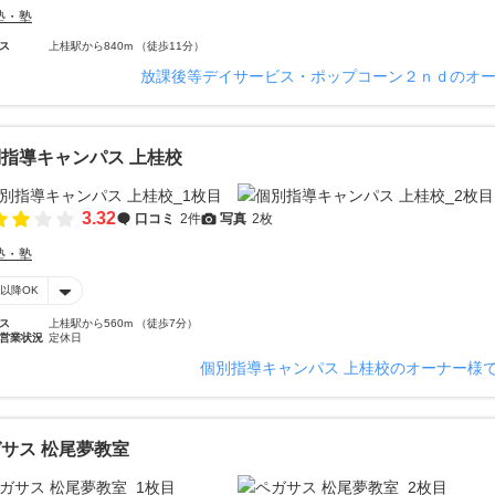
塾・塾
ス
上桂駅から840m （徒歩11分）
放課後等デイサービス・ポップコーン２ｎｄのオ
指導キャンパス 上桂校
3.32
口コミ
2件
写真
2枚
塾・塾
時以降OK
ス
上桂駅から560m （徒歩7分）
営業状況
定休日
個別指導キャンパス 上桂校のオーナー様
サス 松尾夢教室