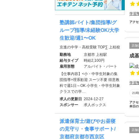
学習
塾講師バイト/集団指導/グ
アクセ
ループ指導/未経験OK/大学
生歓迎/週1〜OK
店舗
京進の中学・高校受験 TOP∑ 上桂校
勤務地
京都市 上桂駅
成
給与タイプ
時給2,100円
雇用形態
アルバイト・パート
【仕事内容】<小・中学生対象の集
団指導>理系歓迎 スーツ不要 得意教
学習
科で週1日～OK 小学生・中学生対象
クラスでの学…
21
求人の更新日
2024-12-27
アクセ
スポンサー
求人ボックス
本日の
派遣保育士/遊びやお昼寝
の見守り・食事サポート/
店舗
京都府京都市西京区