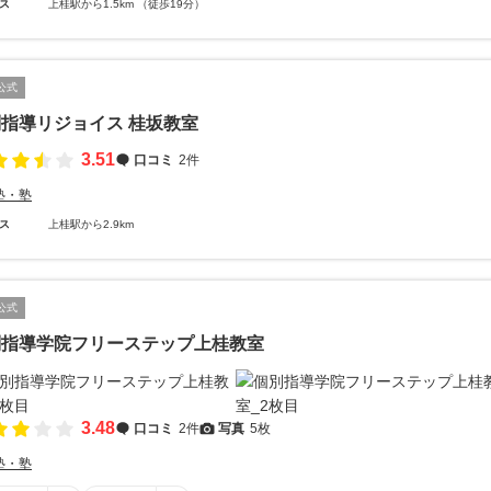
ス
上桂駅から1.5km （徒歩19分）
公式
指導リジョイス 桂坂教室
3.51
口コミ
2件
塾・塾
ス
上桂駅から2.9km
公式
別指導学院フリーステップ上桂教室
3.48
口コミ
2件
写真
5枚
塾・塾