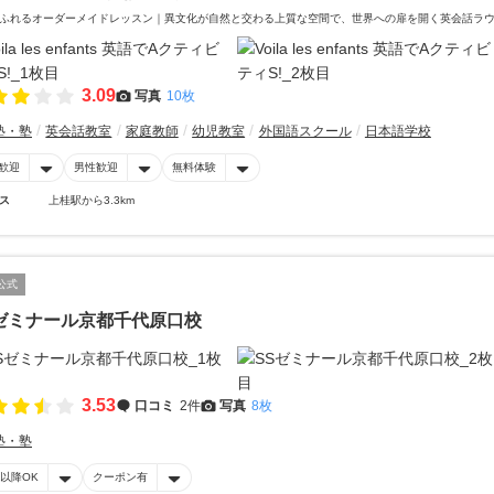
ふれるオーダーメイドレッスン｜異文化が自然と交わる上質な空間で、世界への扉を開く英会話ラ
3.09
写真
10枚
塾・塾
英会話教室
家庭教師
幼児教室
外国語スクール
日本語学校
歓迎
男性歓迎
無料体験
ス
上桂駅から3.3km
公式
ゼミナール京都千代原口校
3.53
口コミ
2件
写真
8枚
塾・塾
時以降OK
クーポン有