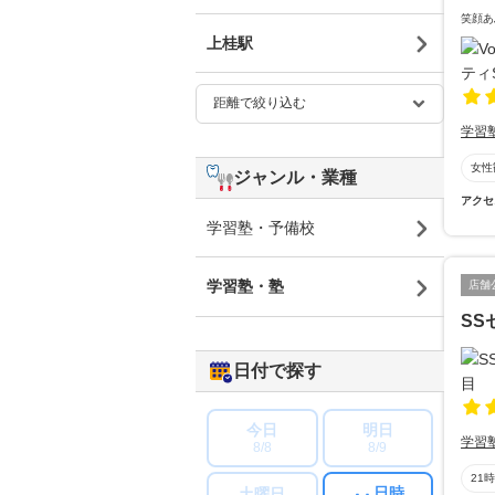
笑顔あ
上桂駅
学習
女性
ジャンル・業種
アクセ
学習塾・予備校
学習塾・塾
店舗
SS
日付で探す
今日
明日
学習
8/8
8/9
21
日時
土曜日