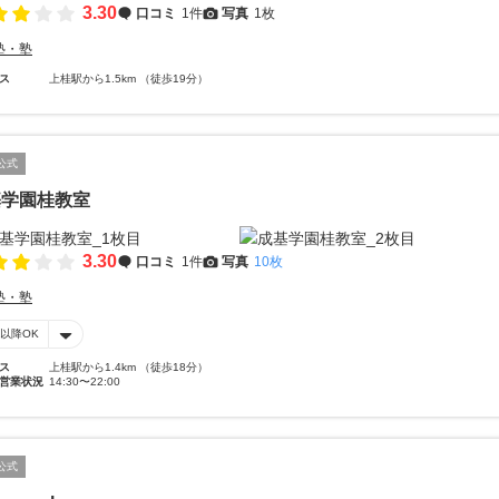
3.30
口コミ
1件
写真
1枚
塾・塾
ス
上桂駅から1.5km （徒歩19分）
公式
基学園桂教室
3.30
口コミ
1件
写真
10枚
塾・塾
時以降OK
ス
上桂駅から1.4km （徒歩18分）
営業状況
14:30〜22:00
公式