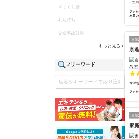
21
ぎっくり腰
アクセ
本日の
むち打ち
交通事故対応
店舗
もっと見る
京
フリーワード
学習
アクセ
店舗
家