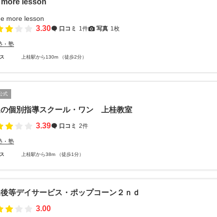
 more lesson
3.30
口コミ
1件
写真
1枚
塾・塾
ス
上桂駅から130m （徒歩2分）
公式
進の個別指導スクール・ワン 上桂教室
3.39
口コミ
2件
塾・塾
ス
上桂駅から38m （徒歩1分）
課後等デイサービス・ポップコーン２ｎｄ
3.00