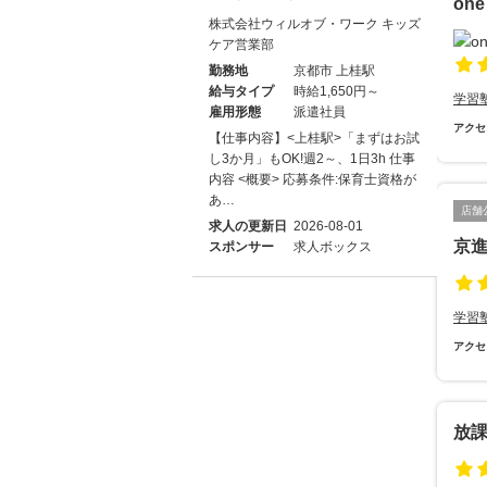
one
株式会社ウィルオブ・ワーク キッズ
ケア営業部
勤務地
京都市 上桂駅
給与タイプ
時給1,650円～
学習
雇用形態
派遣社員
アクセ
【仕事内容】<上桂駅>「まずはお試
し3か月」もOK!週2～、1日3h 仕事
内容 <概要> 応募条件:保育士資格が
あ…
店舗
求人の更新日
2026-08-01
京
スポンサー
求人ボックス
学習
アクセ
放