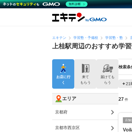
無料診断
エキテン
学習塾・予備校
学習塾・塾
上桂駅周辺のおすすめ学習
検索条
お店に行
来て
届けても
く
もらう
らう
2
エリア
27
件
京都府
店舗
京都市西京区
Voi