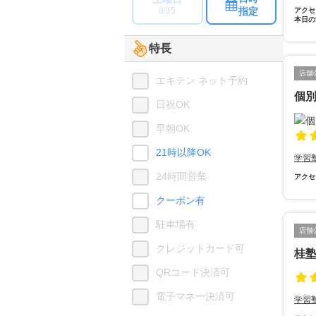
指定
8/15
アクセ
本日の
特長
店舗
エキテン ネット予約
個
日祝OK
早朝OK
21時以降OK
学習
24時間営業
アクセ
クーポン有
駐車場有
店舗
クレジットカード可
桂
QRコード決済可
電子マネー決済可
学習