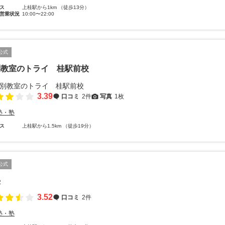
ス
上桂駅から1km （徒歩13分）
営業状況
10:00〜22:00
公式
別教室のトライ 桂駅前校
3.39
口コミ
2件
写真
1枚
塾・塾
ス
上桂駅から1.5km （徒歩19分）
公式
塾
3.52
口コミ
2件
塾・塾