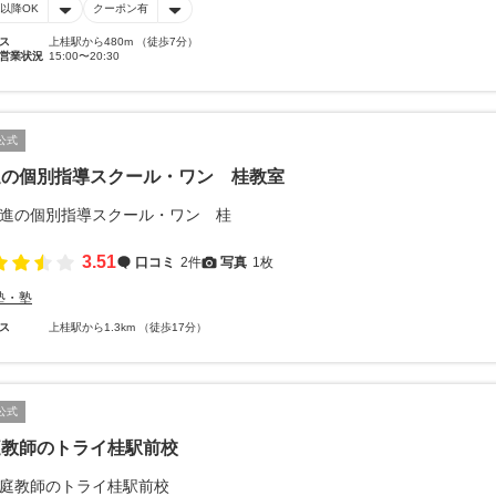
時以降OK
クーポン有
ス
上桂駅から480m （徒歩7分）
営業状況
15:00〜20:30
公式
進の個別指導スクール・ワン 桂教室
3.51
口コミ
2件
写真
1枚
塾・塾
ス
上桂駅から1.3km （徒歩17分）
公式
庭教師のトライ桂駅前校