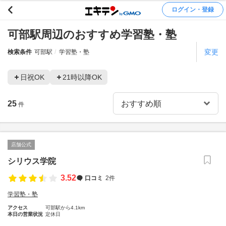
ログイン・登録
可部駅周辺のおすすめ学習塾・塾
変更
検索条件
可部駅
学習塾・塾
日祝OK
21時以降OK
25
件
店舗公式
シリウス学院
3.52
口コミ
2件
学習塾・塾
アクセス
可部駅から4.1km
本日の営業状況
定休日