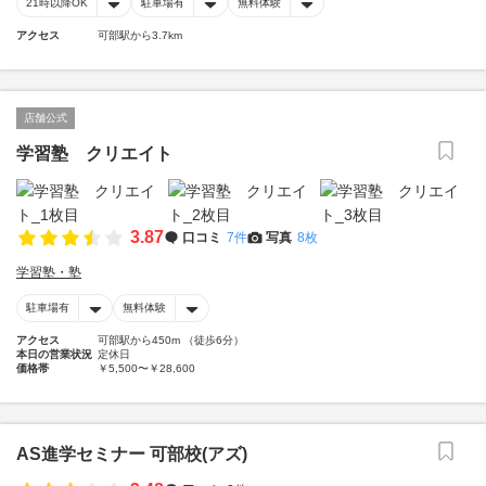
21時以降OK
駐車場有
無料体験
アクセス
可部駅から3.7km
店舗公式
学習塾 クリエイト
3.87
口コミ
7件
写真
8枚
学習塾・塾
駐車場有
無料体験
アクセス
可部駅から450m （徒歩6分）
本日の営業状況
定休日
価格帯
￥5,500〜￥28,600
AS進学セミナー 可部校(アズ)