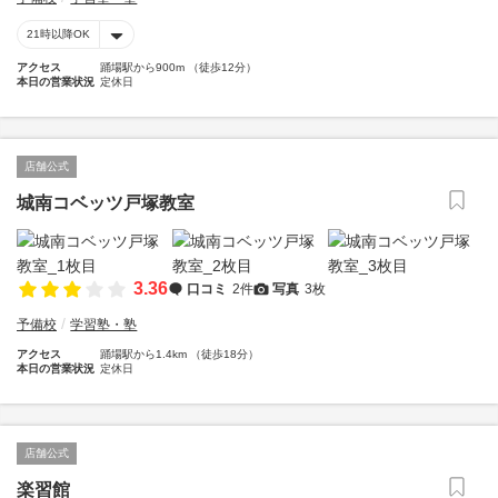
21時以降OK
アクセス
踊場駅から900m （徒歩12分）
本日の営業状況
定休日
店舗公式
城南コベッツ戸塚教室
3.36
口コミ
2件
写真
3枚
予備校
学習塾・塾
アクセス
踊場駅から1.4km （徒歩18分）
本日の営業状況
定休日
店舗公式
楽習館