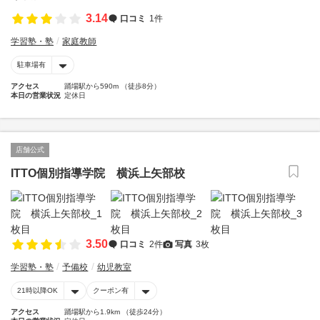
3.14
口コミ
1件
学習塾・塾
家庭教師
駐車場有
アクセス
踊場駅から590m （徒歩8分）
本日の営業状況
定休日
店舗公式
ITTO個別指導学院 横浜上矢部校
3.50
口コミ
2件
写真
3枚
学習塾・塾
予備校
幼児教室
21時以降OK
クーポン有
アクセス
踊場駅から1.9km （徒歩24分）