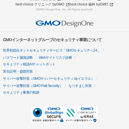
best choice クリニック byGMO
best choice 歯科 byGMO
©GMO DesignOne, Inc. All Rights reserved.
GMOインターネットグループのセキュリティ事業について
世界初総合ネットセキュリティサービス「GMOセキュリティ24」
パスワード漏洩診断
Webサイトリスク診断
セキュリティ相談AIチャットボット
実在証明・盗聴対策
サイバー攻撃対策（GMOサイバーセキュリティ byイエラエ）
サイバー攻撃対策（GMO Flatt Security）
なりすまし対策
セキュリティ事業の軌跡