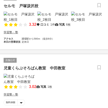
セルモ 戸塚汲沢校
3.32
口コミ
1件
写真
6枚
学習塾・塾
アクセス
踊場駅から580m （徒歩8分）
本日の営業状況
定休日
店舗公式
児童くらぶそろばん教室 中田教室
3.02
写真
1枚
学習塾・塾
無料体験