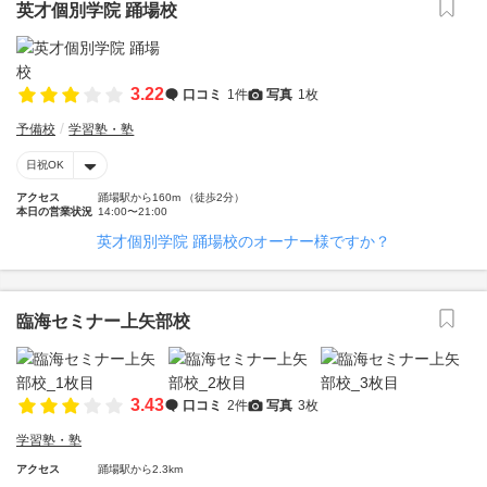
英才個別学院 踊場校
3.22
口コミ
1件
写真
1枚
予備校
学習塾・塾
日祝OK
アクセス
踊場駅から160m （徒歩2分）
本日の営業状況
14:00〜21:00
英才個別学院 踊場校のオーナー様ですか？
臨海セミナー上矢部校
3.43
口コミ
2件
写真
3枚
学習塾・塾
アクセス
踊場駅から2.3km