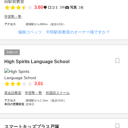
3.60
口コミ
3件
写真
1枚
学習塾・塾
アクセス
踊場駅から980m （徒歩13分）
城南コベッツ 中田駅前教室のオーナー様ですか？
店舗公式
High Spirits Language School
3.01
英会話教室
学習塾・塾
外国語スクール
アクセス
踊場駅から1.1km （徒歩15分）
本日の営業状況
定休日
スマートキッズプラス戸塚