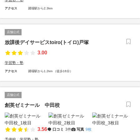
学習塾・塾
アクセス
踊場駅から2.3km
店舗公式
放課後デイサービスtoiro(トイロ)戸塚
3.00
学習塾・塾
アクセス
踊場駅から1.2km （徒歩16分）
店舗公式
創英ゼミナール 中田校
3.56
口コミ
3件
写真
9枚
予備校
学習塾・塾