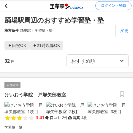
ログイン・登録
踊場駅周辺のおすすめ学習塾・塾
変更
検索条件
踊場駅
学習塾・塾
日祝OK
21時以降OK
32
件
店舗公式
けいおう学院 戸塚矢部教室
3.41
口コミ
2件
写真
4枚
学習塾・塾