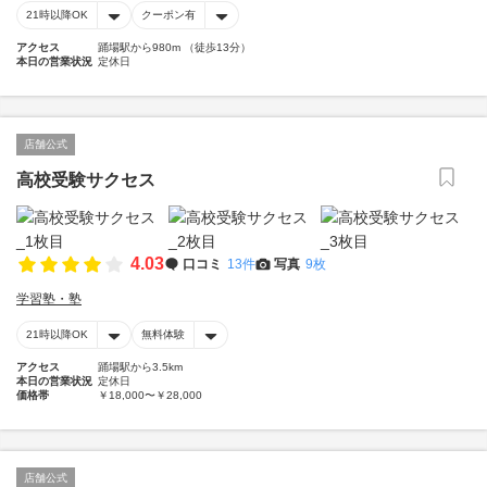
21時以降OK
クーポン有
アクセス
踊場駅から980m （徒歩13分）
本日の営業状況
定休日
店舗公式
高校受験サクセス
4.03
口コミ
13件
写真
9枚
学習塾・塾
21時以降OK
無料体験
アクセス
踊場駅から3.5km
本日の営業状況
定休日
価格帯
￥18,000〜￥28,000
店舗公式