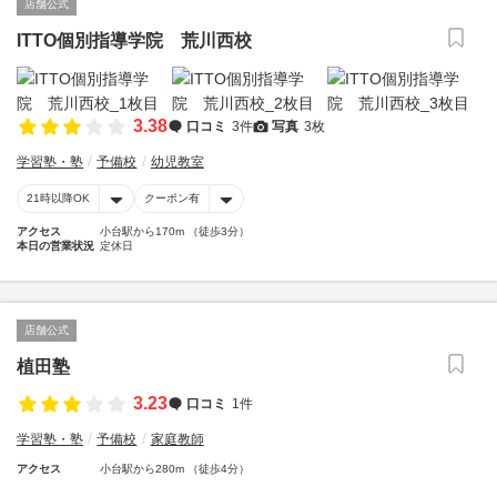
店舗公式
ITTO個別指導学院 荒川西校
3.38
口コミ
3件
写真
3枚
学習塾・塾
予備校
幼児教室
21時以降OK
クーポン有
アクセス
小台駅から170m （徒歩3分）
本日の営業状況
定休日
店舗公式
植田塾
3.23
口コミ
1件
学習塾・塾
予備校
家庭教師
アクセス
小台駅から280m （徒歩4分）