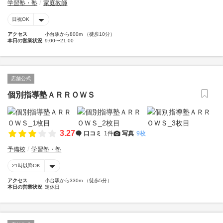
学習塾・塾
家庭教師
日祝OK
アクセス
小台駅から800m （徒歩10分）
本日の営業状況
9:00〜21:00
店舗公式
個別指導塾ＡＲＲＯＷＳ
3.27
口コミ
1件
写真
9枚
予備校
学習塾・塾
21時以降OK
アクセス
小台駅から330m （徒歩5分）
本日の営業状況
定休日