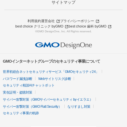
サイトマップ
利用規約
運営会社
プライバシーポリシー
best choice クリニック byGMO
best choice 歯科 byGMO
©GMO DesignOne, Inc. All Rights reserved.
GMOインターネットグループのセキュリティ事業について
世界初総合ネットセキュリティサービス「GMOセキュリティ24」
パスワード漏洩診断
Webサイトリスク診断
セキュリティ相談AIチャットボット
実在証明・盗聴対策
サイバー攻撃対策（GMOサイバーセキュリティ byイエラエ）
サイバー攻撃対策（GMO Flatt Security）
なりすまし対策
セキュリティ事業の軌跡