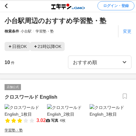
ログイン・登録
小台駅周辺のおすすめ学習塾・塾
変更
検索条件
小台駅
学習塾・塾
日祝OK
21時以降OK
10
件
店舗公式
クロスワールド English
3.02
写真
4枚
学習塾・塾