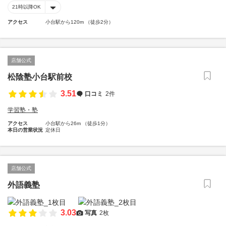
21時以降OK
アクセス
小台駅から120m （徒歩2分）
店舗公式
松陰塾小台駅前校
3.51
口コミ
2件
学習塾・塾
アクセス
小台駅から26m （徒歩1分）
本日の営業状況
定休日
店舗公式
外語義塾
3.03
写真
2枚