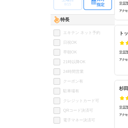
学習
指定
8/15
アクセ
特長
エキテン ネット予約
ト
日祝OK
早朝OK
学習
アクセ
21時以降OK
24時間営業
クーポン有
杉
駐車場有
クレジットカード可
学習
QRコード決済可
アクセ
電子マネー決済可