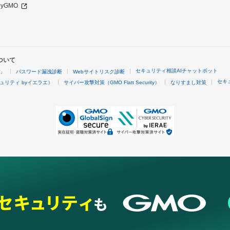
 byGMO
ついて
セキュリティ相談AIチャットボット
4」
パスワード漏洩診断
Webサイトリスク診断
セキ
ュリティ byイエラエ）
サイバー攻撃対策（GMO Flatt Security）
なりすまし対策