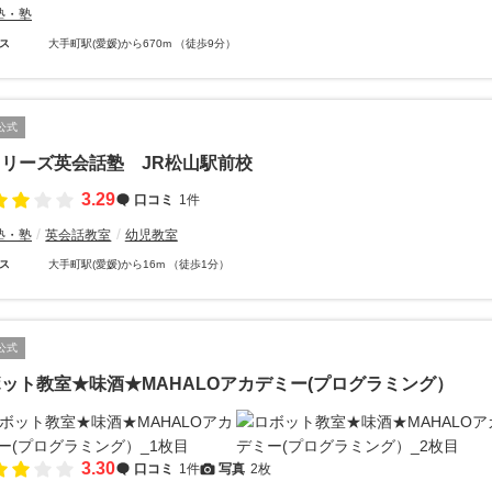
塾・塾
ス
大手町駅(愛媛)から670m （徒歩9分）
公式
リーズ英会話塾 JR松山駅前校
3.29
口コミ
1件
塾・塾
英会話教室
幼児教室
ス
大手町駅(愛媛)から16m （徒歩1分）
公式
ット教室★味酒★MAHALOアカデミー(プログラミング）
3.30
口コミ
1件
写真
2枚