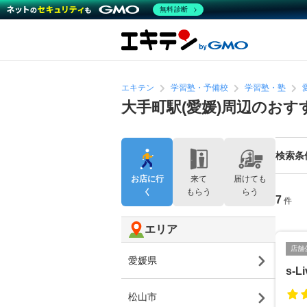
無料診断
エキテン
学習塾・予備校
学習塾・塾
大手町駅(愛媛)周辺のおす
検索条
お店に行
来て
届けても
く
もらう
らう
7
件
エリア
店舗
愛媛県
s-
松山市