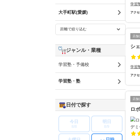
学習
大手町駅(愛媛)
アクセ
店舗
シェ
ジャンル・業種
学習塾・予備校
学習
アクセ
学習塾・塾
店舗
日付で探す
ロボ
今日
明日
8/8
8/9
日時
土曜日