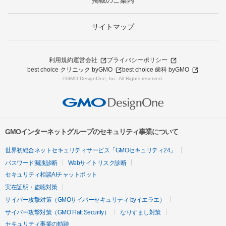
掲載のご案内
サイトマップ
利用規約
運営会社
プライバシーポリシー
best choice クリニック byGMO
best choice 歯科 byGMO
©GMO DesignOne, Inc. All Rights reserved.
GMOインターネットグループのセキュリティ事業について
世界初総合ネットセキュリティサービス「GMOセキュリティ24」
パスワード漏洩診断
Webサイトリスク診断
セキュリティ相談AIチャットボット
実在証明・盗聴対策
サイバー攻撃対策（GMOサイバーセキュリティ byイエラエ）
サイバー攻撃対策（GMO Flatt Security）
なりすまし対策
セキュリティ事業の軌跡