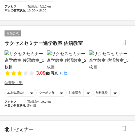
アクセス
石越駅から2.2km
本日の営業状況
10:00〜18:00
店舗公式
サクセスセミナー進学教室 佐沼教室
3.09
写真
16枚
学習塾・塾
21時以降OK
クーポン有
駐車場有
無料体験
アクセス
石越駅から9.2km
本日の営業状況
定休日
北上セミナー