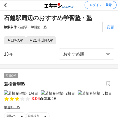
ログイン・登録
石越駅周辺のおすすめ学習塾・塾
変更
検索条件
石越駅
学習塾・塾
日祝OK
21時以降OK
13
件
店舗公式
若柳希望塾
3.06
写真
1枚
学習塾・塾
日祝OK
駐車場有