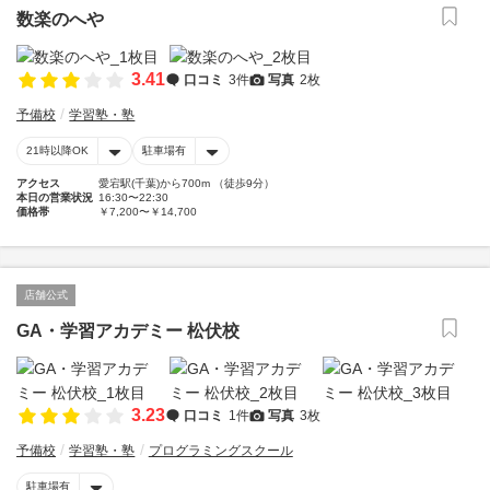
数楽のへや
3.41
口コミ
3件
写真
2枚
予備校
学習塾・塾
21時以降OK
駐車場有
アクセス
愛宕駅(千葉)から700m （徒歩9分）
本日の営業状況
16:30〜22:30
価格帯
￥7,200〜￥14,700
店舗公式
GA・学習アカデミー 松伏校
3.23
口コミ
1件
写真
3枚
予備校
学習塾・塾
プログラミングスクール
駐車場有