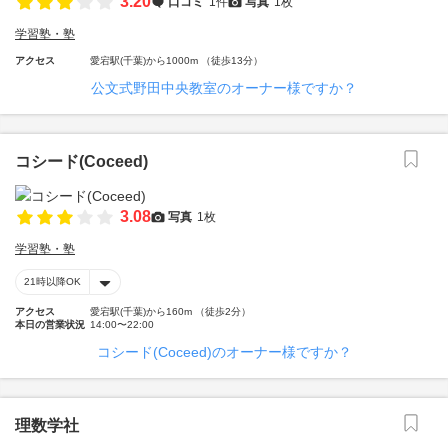
3.20
口コミ
1件
写真
1枚
学習塾・塾
アクセス
愛宕駅(千葉)から1000m （徒歩13分）
公文式野田中央教室のオーナー様ですか？
コシード(Coceed)
3.08
写真
1枚
学習塾・塾
21時以降OK
アクセス
愛宕駅(千葉)から160m （徒歩2分）
本日の営業状況
14:00〜22:00
コシード(Coceed)のオーナー様ですか？
理数学社