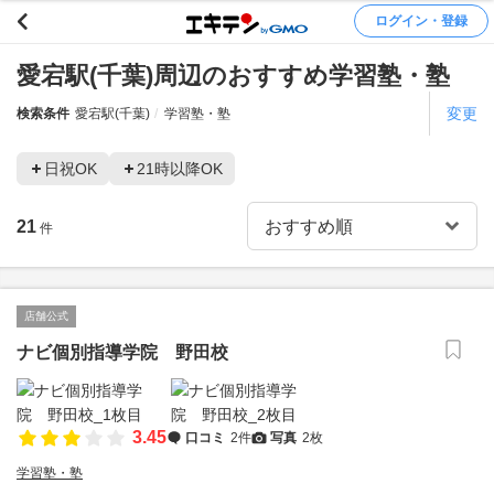
ログイン・登録
愛宕駅(千葉)周辺のおすすめ学習塾・塾
変更
検索条件
愛宕駅(千葉)
学習塾・塾
日祝OK
21時以降OK
21
件
店舗公式
ナビ個別指導学院 野田校
3.45
口コミ
2件
写真
2枚
学習塾・塾