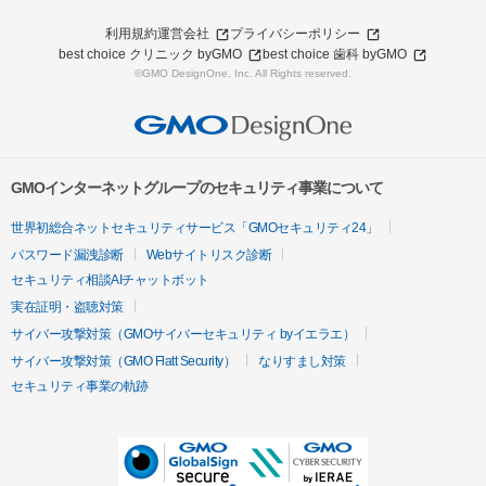
利用規約
運営会社
プライバシーポリシー
best choice クリニック byGMO
best choice 歯科 byGMO
©GMO DesignOne, Inc. All Rights reserved.
GMOインターネットグループのセキュリティ事業について
世界初総合ネットセキュリティサービス「GMOセキュリティ24」
パスワード漏洩診断
Webサイトリスク診断
セキュリティ相談AIチャットボット
実在証明・盗聴対策
サイバー攻撃対策（GMOサイバーセキュリティ byイエラエ）
サイバー攻撃対策（GMO Flatt Security）
なりすまし対策
セキュリティ事業の軌跡