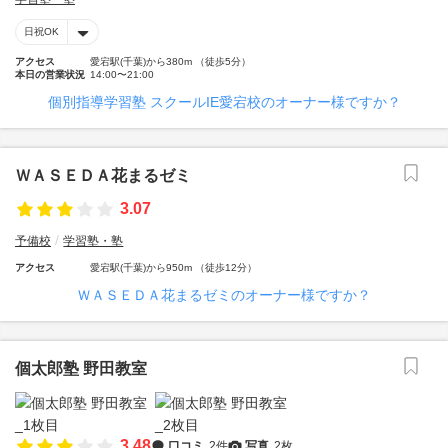
日祝OK
アクセス
愛宕駅(千葉)から380m （徒歩5分）
本日の営業状況
14:00〜21:00
個別指導学習塾 スクールIE愛宕校のオーナー様ですか？
ＷＡＳＥＤＡ花まるゼミ
3.07
予備校
学習塾・塾
アクセス
愛宕駅(千葉)から950m （徒歩12分）
ＷＡＳＥＤＡ花まるゼミのオーナー様ですか？
個太郎塾 野田教室
3.48
口コミ
2件
写真
2枚