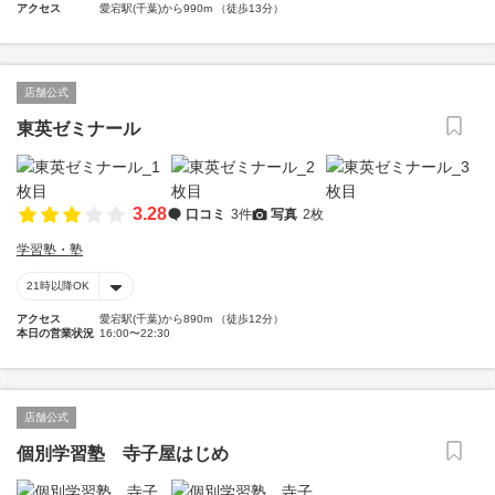
アクセス
愛宕駅(千葉)から990m （徒歩13分）
店舗公式
東英ゼミナール
3.28
口コミ
3件
写真
2枚
学習塾・塾
21時以降OK
アクセス
愛宕駅(千葉)から890m （徒歩12分）
本日の営業状況
16:00〜22:30
店舗公式
個別学習塾 寺子屋はじめ