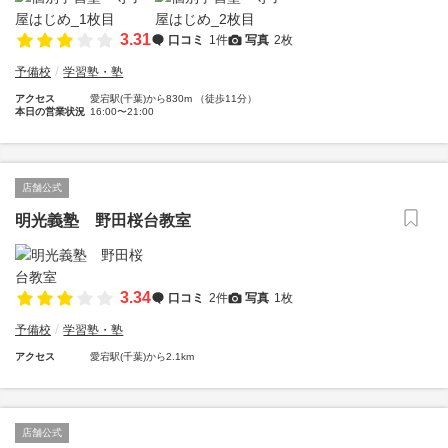
3.31
口コミ
1件
写真
2枚
予備校
学習塾・塾
アクセス
愛宕駅(千葉)から830m （徒歩11分）
本日の営業状況
16:00〜21:00
店舗公式
明光義塾 野田桜台教室
3.34
口コミ
2件
写真
1枚
予備校
学習塾・塾
アクセス
愛宕駅(千葉)から2.1km
店舗公式