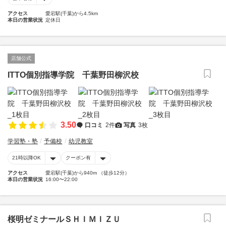
アクセス
愛宕駅(千葉)から4.5km
本日の営業状況
定休日
店舗公式
ITTO個別指導学院 千葉野田柳沢校
3.50
口コミ
2件
写真
3枚
学習塾・塾
予備校
幼児教室
21時以降OK
クーポン有
アクセス
愛宕駅(千葉)から940m （徒歩12分）
本日の営業状況
16:00〜22:00
桜明ゼミナールＳＨＩＭＩＺＵ