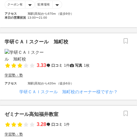
クーポン有
駐車場有
アクセス
旭駅(高知)から670m （徒歩9分）
本日の営業状況
13:00〜21:00
学研ＣＡＩスクール 旭町校
3.33
口コミ
1件
写真
1枚
学習塾・塾
アクセス
旭駅(高知)から420m （徒歩6分）
学研ＣＡＩスクール 旭町校のオーナー様ですか？
ゼミナール高知福井教室
3.28
口コミ
1件
学習塾・塾