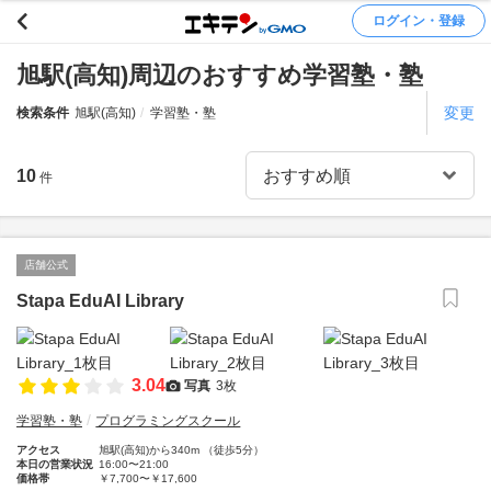
ログイン・登録
旭駅(高知)周辺のおすすめ学習塾・塾
変更
検索条件
旭駅(高知)
学習塾・塾
10
件
店舗公式
Stapa EduAI Library
3.04
写真
3枚
学習塾・塾
プログラミングスクール
アクセス
旭駅(高知)から340m （徒歩5分）
本日の営業状況
16:00〜21:00
価格帯
￥7,700〜￥17,600