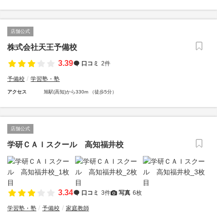
店舗公式
株式会社天王予備校
3.39
口コミ
2件
予備校
学習塾・塾
アクセス
旭駅(高知)から330m （徒歩5分）
店舗公式
学研ＣＡＩスクール 高知福井校
3.34
口コミ
3件
写真
6枚
学習塾・塾
予備校
家庭教師