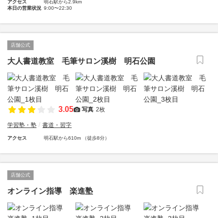
アクセス
明石駅から2.9km
本日の営業状況
9:00〜22:30
店舗公式
大人書道教室 毛筆サロン溪樹 明石公園
3.05
写真
2枚
学習塾・塾
書道・習字
アクセス
明石駅から610m （徒歩8分）
店舗公式
オンライン指導 楽進塾