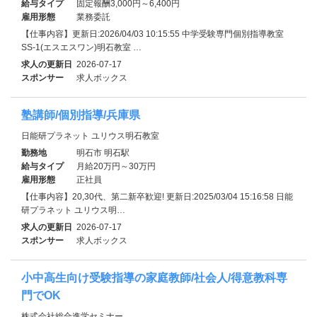
給与タイプ
固定報酬3,000円～6,400円
雇用形態
業務委託
【仕事内容】更新日:2026/04/03 10:15:55 中学受験専門個別指導教室
SS-1(エスエスワン)明石教室 …
求人の更新日
2026-07-17
スポンサー
求人ボックス
塾講師/個別指導/兵庫県
日能研プラネット ユリウス明石教室
勤務地
明石市 明石駅
給与タイプ
月給20万円～30万円
雇用形態
正社員
【仕事内容】20,30代、第二新卒歓迎! 更新日:2025/03/04 15:16:58 日能
研プラネット ユリウス明…
求人の更新日
2026-07-17
スポンサー
求人ボックス
小中高生向け受験指導の家庭教師/社会人/得意教科専
門でOK
株式会社総合進学セミナー