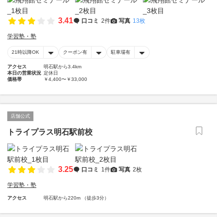
3.41
口コミ
2件
写真
13枚
学習塾・塾
21時以降OK
クーポン有
駐車場有
アクセス
明石駅から3.4km
本日の営業状況
定休日
価格帯
￥4,400〜￥33,000
店舗公式
トライプラス明石駅前校
3.25
口コミ
1件
写真
2枚
学習塾・塾
アクセス
明石駅から220m （徒歩3分）