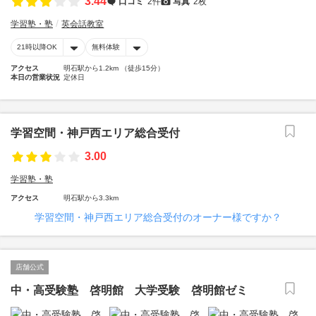
3.44
口コミ
2件
写真
2枚
学習塾・塾
英会話教室
21時以降OK
無料体験
アクセス
明石駅から1.2km （徒歩15分）
本日の営業状況
定休日
学習空間・神戸西エリア総合受付
3.00
学習塾・塾
アクセス
明石駅から3.3km
学習空間・神戸西エリア総合受付のオーナー様ですか？
店舗公式
中・高受験塾 啓明館 大学受験 啓明館ゼミ