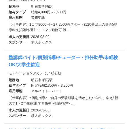
勤務地
明石市 明石駅
給与タイプ
時給4,000円～7,500円
雇用形態
業務委託
【仕事内容】1コマ8000円～2万2500円スタート(120分以上の場合)/指
導料支払随時/週1・1コマ～勤務可 難…
求人の更新日
2026-08-09
スポンサー
求人ボックス
塾講師バイト/個別指導/チューター・担任助手/未経験
OK/大学生歓迎
モチベーションアカデミア 明石校
勤務地
明石市 明石駅
給与タイプ
固定報酬2,350円～3,200円
雇用形態
アルバイト・パート
【仕事内容】<個別指導>ご自身の受験経験を活かしたい学生、集え! 新
大学1・2年生歓迎 学習指導 <担任指導> …
求人の更新日
2026-03-06
スポンサー
求人ボックス