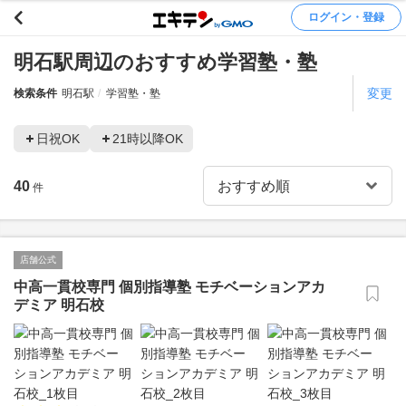
ログイン・登録
明石駅周辺のおすすめ学習塾・塾
変更
検索条件
明石駅
学習塾・塾
日祝OK
21時以降OK
40
件
店舗公式
中高一貫校専門 個別指導塾 モチベーションアカ
デミア 明石校