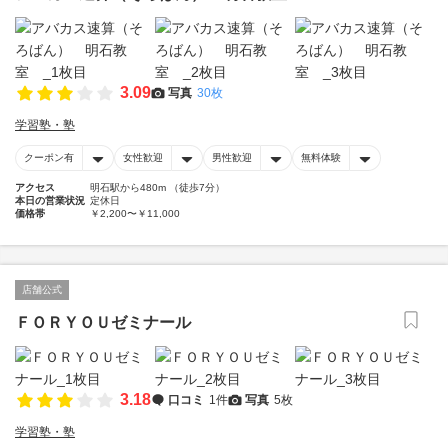
3.09
写真
30枚
学習塾・塾
クーポン有
女性歓迎
男性歓迎
無料体験
アクセス
明石駅から480m （徒歩7分）
本日の営業状況
定休日
価格帯
￥2,200〜￥11,000
店舗公式
ＦＯＲＹＯＵゼミナール
3.18
口コミ
1件
写真
5枚
学習塾・塾