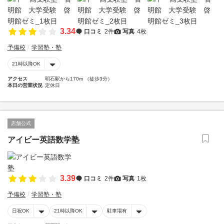
3.34
口コミ
2件
写真
4枚
予備校
学習塾・塾
21時以降OK
アクセス
明石駅から170m （徒歩3分）
本日の営業状況
定休日
店舗公式
アイビー英語数学塾
3.39
口コミ
2件
写真
1枚
予備校
学習塾・塾
日祝OK
21時以降OK
駐車場有