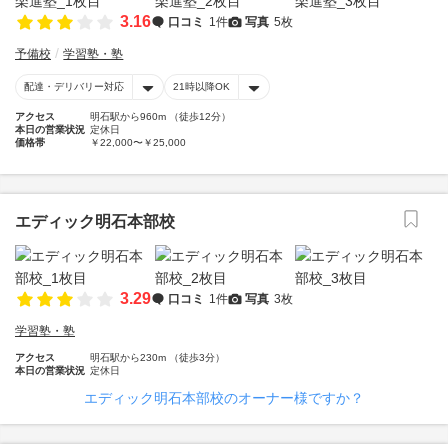
3.16
口コミ
1件
写真
5枚
予備校
学習塾・塾
配達・デリバリー対応
21時以降OK
アクセス
明石駅から960m （徒歩12分）
本日の営業状況
定休日
価格帯
￥22,000〜￥25,000
エディック明石本部校
3.29
口コミ
1件
写真
3枚
学習塾・塾
アクセス
明石駅から230m （徒歩3分）
本日の営業状況
定休日
エディック明石本部校のオーナー様ですか？