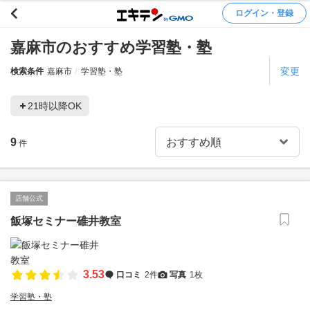
ログイン・登録
嘉麻市のおすすめ学習塾・塾
変更
検索条件
嘉麻市
学習塾・塾
21時以降OK
9
件
店舗公式
飯塚セミナー碓井教室
3.53
口コミ
2件
写真
1枚
学習塾・塾