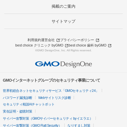
掲載のご案内
サイトマップ
利用規約
運営会社
プライバシーポリシー
best choice クリニック byGMO
best choice 歯科 byGMO
©GMO DesignOne, Inc. All Rights reserved.
GMOインターネットグループのセキュリティ事業について
世界初総合ネットセキュリティサービス「GMOセキュリティ24」
パスワード漏洩診断
Webサイトリスク診断
セキュリティ相談AIチャットボット
実在証明・盗聴対策
サイバー攻撃対策（GMOサイバーセキュリティ byイエラエ）
サイバー攻撃対策（GMO Flatt Security）
なりすまし対策