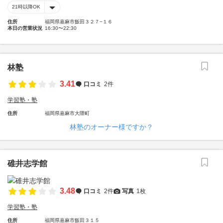
21時以降OK
住所
福岡県嘉麻市飯田３２７−１６
本日の営業状況
16:30〜22:30
林塾
3.41
口コミ
2件
学習塾・塾
住所
福岡県嘉麻市大隈町
林塾のオーナー様ですか？
碓井志学館
3.48
口コミ
2件
写真
1枚
学習塾・塾
住所
福岡県嘉麻市飯田３１５