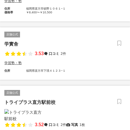
学習塾・塾
住所
福岡県直方市頓野１０６１−１
価格帯
￥8,400〜￥10,500
店舗公式
学實舎
3.53
口コミ
2件
学習塾・塾
住所
福岡県直方市下境４１２３−１
店舗公式
トライプラス直方駅前校
3.52
口コミ
2件
写真
1枚