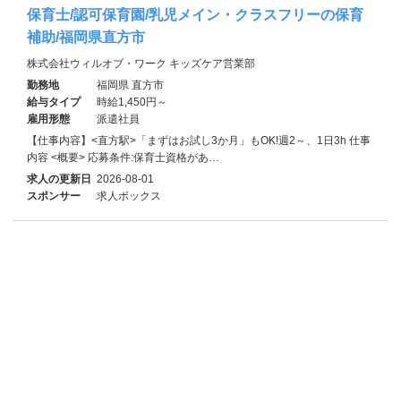
保育士/認可保育園/乳児メイン・クラスフリーの保育
補助/福岡県直方市
株式会社ウィルオブ・ワーク キッズケア営業部
勤務地
福岡県 直方市
給与タイプ
時給1,450円～
雇用形態
派遣社員
【仕事内容】<直方駅>「まずはお試し3か月」もOK!週2～、1日3h 仕事
内容 <概要> 応募条件:保育士資格があ…
求人の更新日
2026-08-01
スポンサー
求人ボックス