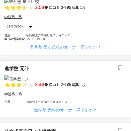
3.58
口コミ
2件
写真
1枚
学習塾・塾
21時以降OK
住所
福岡県直方市湯野原２丁目２－１
本日の営業状況
15:00〜22:00
香月塾 星ヶ丘校のオーナー様ですか？
進学塾 元斗
3.44
口コミ
2件
写真
1枚
学習塾・塾
住所
福岡県直方市感田１８４２－３
進学塾 元斗のオーナー様ですか？