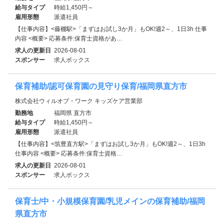
給与タイプ
時給1,450円～
雇用形態
派遣社員
【仕事内容】<藤棚駅>「まずはお試し3か月」もOK!週2～、1日3h 仕事
内容 <概要> 応募条件:保育士資格があ…
求人の更新日
2026-08-01
スポンサー
求人ボックス
保育補助/認可保育園の見守り保育/福岡県直方市
株式会社ウィルオブ・ワーク キッズケア営業部
勤務地
福岡県 直方市
給与タイプ
時給1,450円～
雇用形態
派遣社員
【仕事内容】<筑豊直方駅>「まずはお試し3か月」もOK!週2～、1日3h
仕事内容 <概要> 応募条件:保育士資格…
求人の更新日
2026-08-01
スポンサー
求人ボックス
保育士/中・小規模保育園/乳児メインの保育補助/福岡
県直方市