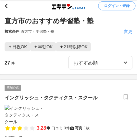
ログイン・登録
直方市のおすすめ学習塾・塾
変更
検索条件
直方市
学習塾・塾
日祝OK
早朝OK
21時以降OK
27
件
店舗公式
イングリッシュ・タクティクス・スクール
3.28
口コミ
3件
写真
1枚