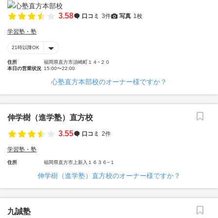
3.58
口コミ
3件
写真
1枚
学習塾・塾
21時以降OK
住所
福岡県直方市須崎町１４−２０
本日の営業状況
15:00〜22:00
心塾直方本部校のオーナー様ですか？
伸学樹（進学塾）直方校
3.55
口コミ
2件
学習塾・塾
住所
福岡県直方市上新入１６３６−１
伸学樹（進学塾）直方校のオーナー様ですか？
九誠塾