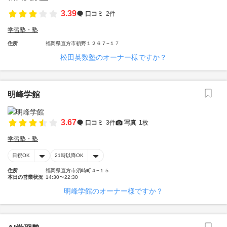
3.39
口コミ
2件
学習塾・塾
住所
福岡県直方市頓野１２６７−１７
松田英数塾のオーナー様ですか？
明峰学館
3.67
口コミ
3件
写真
1枚
学習塾・塾
日祝OK
21時以降OK
住所
福岡県直方市須崎町４−１５
本日の営業状況
14:30〜22:30
明峰学館のオーナー様ですか？