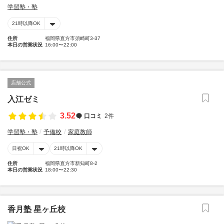
学習塾・塾
21時以降OK
住所
福岡県直方市須崎町3-37
本日の営業状況
16:00〜22:00
店舗公式
入江ゼミ
3.52
口コミ
2件
学習塾・塾
予備校
家庭教師
日祝OK
21時以降OK
住所
福岡県直方市新知町8-2
本日の営業状況
18:00〜22:30
香月塾 星ヶ丘校