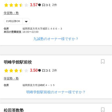
3.57
口コミ
2件
学習塾・塾
21時以降OK
住所
福岡県直方市大字感田１４６６－３
本日の営業状況
16:00〜22:00
九誠塾のオーナー様ですか？
明峰学館駅前校
3.50
口コミ
2件
学習塾・塾
住所
福岡県直方市須崎町４－１５
明峰学館駅前校のオーナー様ですか？
松田英数塾