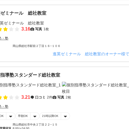
英ゼミナール 総社教室
3.16
写真
1枚
塾・塾
岡山県総社市駅前２丁目１６−１０６
進英ゼミナール 総社教室のオーナー様
別指導塾スタンダード総社教室
3.21
口コミ
2件
写真
2枚
塾・塾
OK
早朝OK
21時以降OK
岡山県総社市中央２丁目２２−１５
営業状況
8:00〜24:00