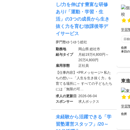
し/力を伸ばす豊富な研修
あり/「運動・学習・生
活」の3つの成長から生き
抜く力を育む/放課後等デ
学習
イサービス
日祝
夢門塾ゆうゆう総社
住所
勤務地
岡山県 総社市
本日の
給与タイプ
月給19万4,800円～
20万4,800円
雇用形態
正社員
【仕事内容】<PRメッセージ> 私た
ちの想い～「人生を生き抜く力」を
東進
育てる場所に～ すべての子どもたち
には「無限の可…
求人の更新日
2026-06-04
スポンサー
求人ボックス
学習
住所
未経験から活躍できる「学
習塾運営スタッフ」/20～