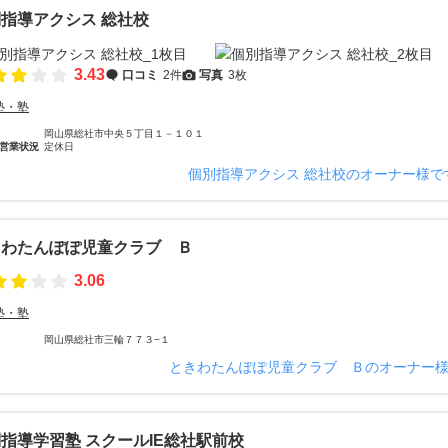
指導アクシス 総社校
3.43
口コミ
2件
写真
3枚
塾・塾
岡山県総社市中央５丁目１－１０１
営業状況
定休日
個別指導アクシス 総社校のオーナー様で
きわたんぽぽ児童クラブ Ｂ
3.06
塾・塾
岡山県総社市三輪７７３−１
ときわたんぽぽ児童クラブ Ｂのオーナー
指導学習塾 スクールIE総社駅前校