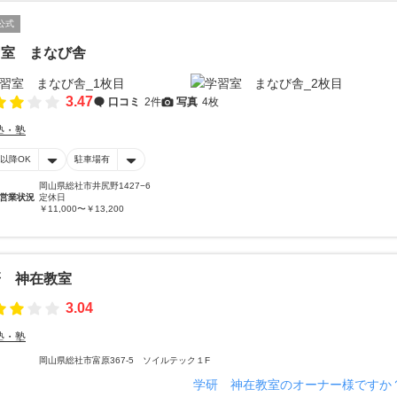
公式
習室 まなび舎
3.47
口コミ
2件
写真
4枚
塾・塾
時以降OK
駐車場有
岡山県総社市井尻野1427−6
営業状況
定休日
￥11,000〜￥13,200
研 神在教室
3.04
塾・塾
岡山県総社市富原367-5 ソイルテック１F
学研 神在教室のオーナー様ですか