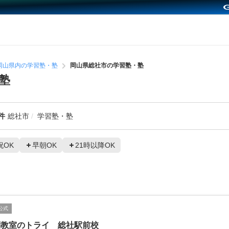
岡山県内の学習塾・塾
岡山県総社市の学習塾・塾
塾
件
総社市
学習塾・塾
祝OK
早朝OK
21時以降OK
公式
別教室のトライ 総社駅前校