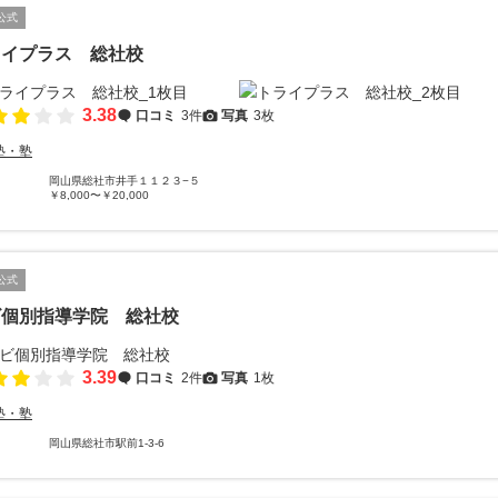
公式
ライプラス 総社校
3.38
口コミ
3件
写真
3枚
塾・塾
岡山県総社市井手１１２３−５
￥8,000〜￥20,000
公式
ビ個別指導学院 総社校
3.39
口コミ
2件
写真
1枚
塾・塾
岡山県総社市駅前1-3-6