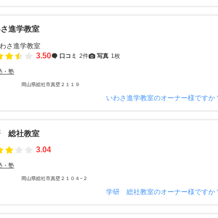
わさ進学教室
3.50
口コミ
2件
写真
1枚
塾・塾
岡山県総社市真壁２１１９
いわさ進学教室のオーナー様ですか
研 総社教室
3.04
塾・塾
岡山県総社市真壁２１０４−２
学研 総社教室のオーナー様ですか