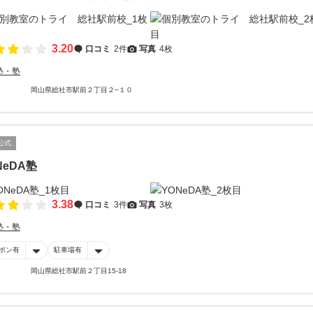
3.20
口コミ
2件
写真
4枚
塾・塾
岡山県総社市駅前２丁目２−１０
公式
NeDA塾
3.38
口コミ
3件
写真
3枚
塾・塾
ポン有
駐車場有
岡山県総社市駅前２丁目15-18