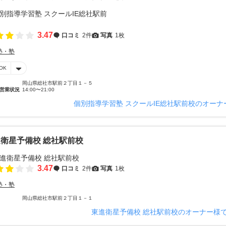
3.47
口コミ
2件
写真
1枚
塾・塾
OK
岡山県総社市駅前２丁目１－５
営業状況
14:00〜21:00
個別指導学習塾 スクールIE総社駅前校のオー
衛星予備校 総社駅前校
3.47
口コミ
2件
写真
1枚
塾・塾
岡山県総社市駅前２丁目１－１
東進衛星予備校 総社駅前校のオーナー様