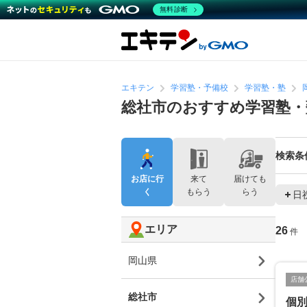
無料診断
エキテン
学習塾・予備校
学習塾・塾
総社市のおすすめ学習塾・
検索条
お店に行
来て
届けても
く
もらう
らう
日
エリア
26
件
岡山県
店舗
総社市
個