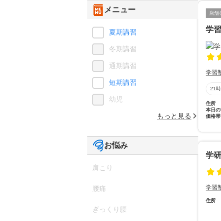
メニュー
店舗
学
夏期講習
冬期講習
通期講習
学習
短期講習
21
幼児
住所
本日の
もっと見る
価格帯
お悩み
学
肩こり
学習
腰痛
住所
ぎっくり腰