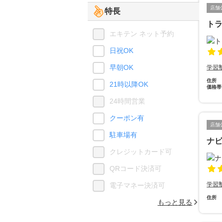
店舗
特長
ト
エキテン ネット予約
日祝OK
早朝OK
学習
住所
21時以降OK
価格帯
24時間営業
クーポン有
店舗
駐車場有
ナ
クレジットカード可
QRコード決済可
学習
電子マネー決済可
住所
もっと見る