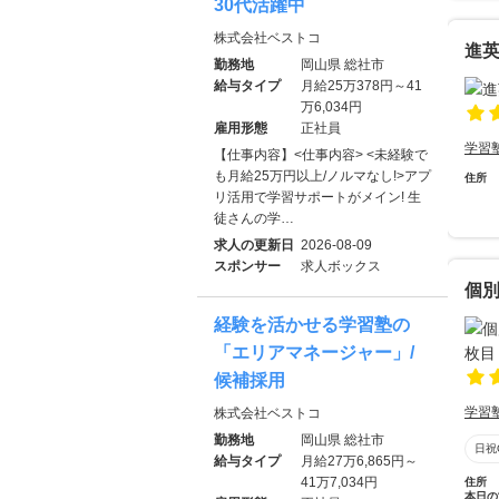
30代活躍中
株式会社ベストコ
進
勤務地
岡山県 総社市
給与タイプ
月給25万378円～41
万6,034円
雇用形態
正社員
学習
【仕事内容】<仕事内容> <未経験で
も月給25万円以上/ノルマなし!>アプ
住所
リ活用で学習サポートがメイン! 生
徒さんの学…
求人の更新日
2026-08-09
スポンサー
求人ボックス
個
経験を活かせる学習塾の
「エリアマネージャー」/
候補採用
学習
株式会社ベストコ
勤務地
岡山県 総社市
日祝
給与タイプ
月給27万6,865円～
41万7,034円
住所
本日の