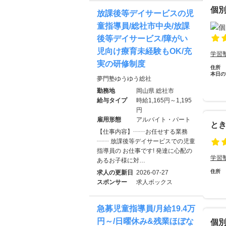
個別
放課後等デイサービスの児
童指導員/総社市中央/放課
後等デイサービス/障がい
児向け療育未経験もOK/充
学習
実の研修制度
住所
本日の
夢門塾ゆうゆう総社
勤務地
岡山県 総社市
給与タイプ
時給1,165円～1,195
円
雇用形態
アルバイト・パート
と
【仕事内容】┈┈お任せする業務
┈┈ 放課後等デイサービスでの児童
指導員の お仕事です! 発達に心配の
学習
あるお子様に対…
住所
求人の更新日
2026-07-27
スポンサー
求人ボックス
急募児童指導員/月給19.4万
円～/日曜休み&残業ほぼな
個別