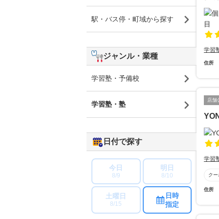
駅・バス停・町域から探す
学習
ジャンル・業種
住所
学習塾・予備校
店舗
学習塾・塾
YO
日付で探す
学習
今日
明日
8/9
8/10
クー
住所
日時
土曜日
指定
8/15