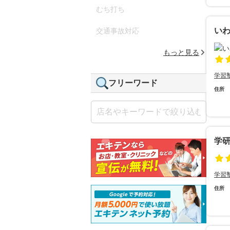
むち打ち
い
交通事故対応
もっと見る
学習
フリーワード
住所
学
学習
住所