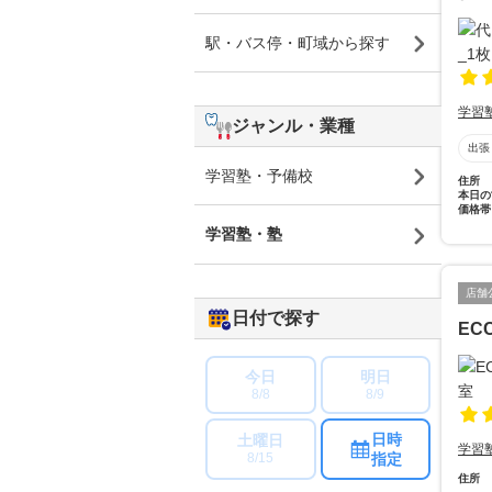
駅・バス停・町域から探す
学習
ジャンル・業種
出張
学習塾・予備校
住所
本日の
価格帯
学習塾・塾
店舗
日付で探す
EC
今日
明日
8/8
8/9
日時
土曜日
学習
指定
8/15
住所