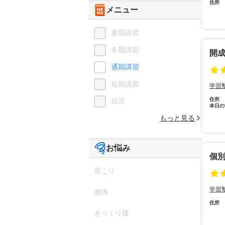
住所
メニュー
夏期講習
冬期講習
開成
通期講習
短期講習
学習
住所
幼児
本日の
もっと見る
お悩み
個
肩こり
学習
腰痛
住所
ぎっくり腰