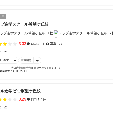
公式
ップ進学スクール希望ケ丘校
3.33
口コミ
1件
写真
2枚
塾・塾
時以降OK
駐車場有
大阪府豊能郡豊能町希望ケ丘６丁目１３−８
営業状況
14:00〜22:00
ィル進学ゼミ希望ケ丘校
3.29
口コミ
1件
塾・塾