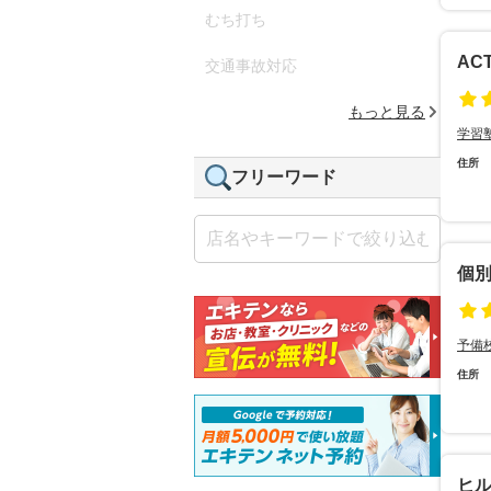
むち打ち
AC
交通事故対応
もっと見る
学習
住所
フリーワード
個
予備
住所
ヒ