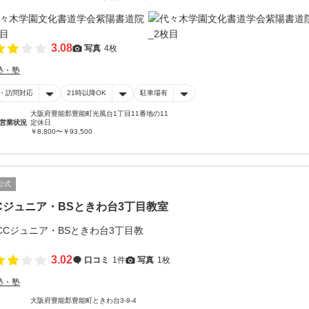
3.08
写真
4枚
塾・塾
・訪問対応
21時以降OK
駐車場有
大阪府豊能郡豊能町光風台1丁目11番地の11
営業状況
定休日
￥8,800〜￥93,500
公式
Cジュニア・BSときわ台3丁目教室
3.02
口コミ
1件
写真
1枚
塾・塾
大阪府豊能郡豊能町ときわ台3-9-4