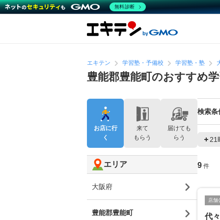
無料診断
エキテン
学習塾・予備校
学習塾・塾
豊能郡豊能町のおすすめ学
検索条
お店に行
来て
届けても
く
もらう
らう
2
エリア
9
件
大阪府
店舗
豊能郡豊能町
代