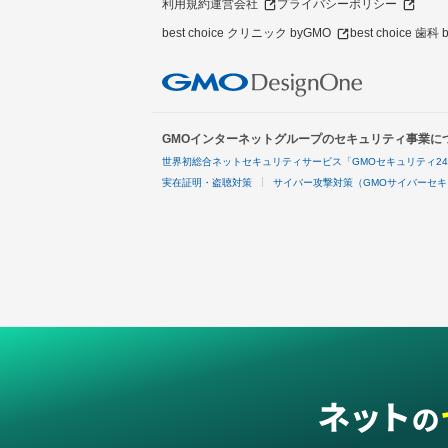
利用規約
運営会社
プライバシーポリシー
best choice クリニック byGMO
best choice 歯科
GMOインターネットグループのセキュリティ事業に
世界初総合ネットセキュリティサービス「GMOセキュリティ2
実在証明・盗聴対策
サイバー攻撃対策（GMOサイバーセキ