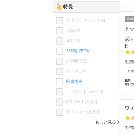
特長
店舗
エキテン ネット予約
ト
日祝OK
早朝OK
21時以降OK
24時間営業
学習
クーポン有
21
住所
駐車場有
本日の
クレジットカード可
QRコード決済可
ウ
電子マネー決済可
もっと見る
学習