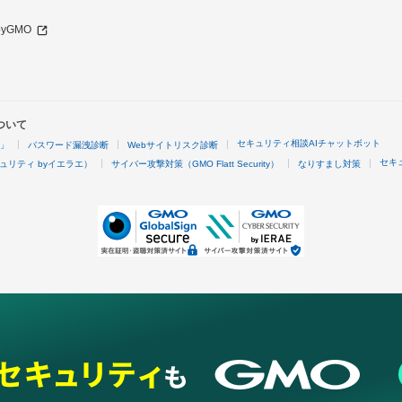
 byGMO
ついて
セキュリティ相談AIチャットボット
4」
パスワード漏洩診断
Webサイトリスク診断
セキ
ュリティ byイエラエ）
サイバー攻撃対策（GMO Flatt Security）
なりすまし対策