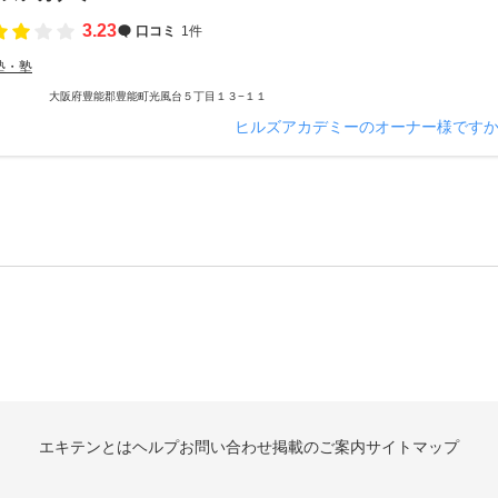
3.23
口コミ
1件
塾・塾
大阪府豊能郡豊能町光風台５丁目１３−１１
ヒルズアカデミーのオーナー様です
エキテンとは
ヘルプ
お問い合わせ
掲載のご案内
サイトマップ