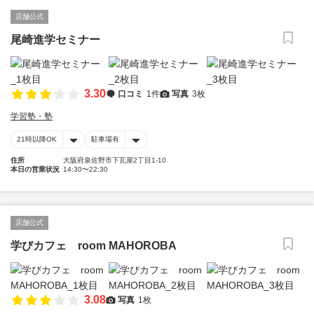
店舗公式
尾崎進学セミナー
3.30
口コミ
1件
写真
3枚
学習塾・塾
21時以降OK
駐車場有
住所
大阪府泉佐野市下瓦屋2丁目1-10
本日の営業状況
14:30〜22:30
店舗公式
学びカフェ room MAHOROBA
3.08
写真
1枚