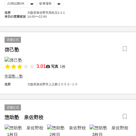
21時以降OK
駐車場有
住所
大阪府泉佐野市高松北1-1-1
本日の営業状況
14:00〜22:00
店舗公式
啓己塾
3.01
写真
1枚
学習塾・塾
住所
大阪府泉佐野市上之郷２０５２−１０
店舗公式
惣助塾 泉佐野校