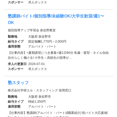
スポンサー
求人ボックス
塾講師バイト/個別指導/未経験OK/大学生歓迎/週1〜
OK
個別指導アップ学習会 泉佐野教室
勤務地
大阪府 泉佐野市
給与タイプ
固定報酬1,770円～2,000円
雇用形態
アルバイト・パート
【仕事内容】<夏期講習につき募集>週1日80分 私服・髪型・ネイル自由
自分らしく働ける! 小学生～高校生の指導が…
求人の更新日
2026-07-01
スポンサー
求人ボックス
塾スタッフ
株式会社学研エル・スタッフィング 採用窓口
勤務地
大阪府 泉佐野市
給与タイプ
時給1,350円
雇用形態
アルバイト・パート
【仕事内容】塾講師(アルバイト・パート)/[職業紹介] 初バイト大応援!経