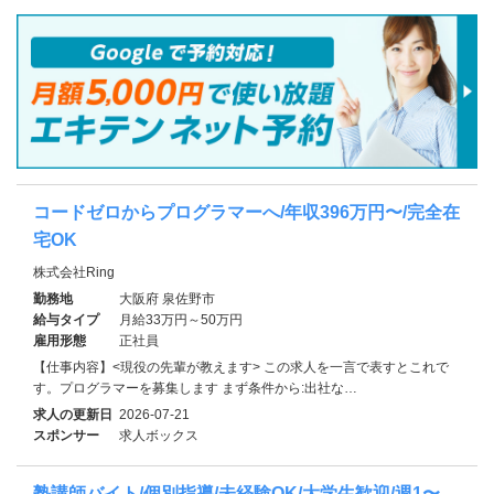
コードゼロからプログラマーへ/年収396万円〜/完全在
宅OK
株式会社Ring
勤務地
大阪府 泉佐野市
給与タイプ
月給33万円～50万円
雇用形態
正社員
【仕事内容】<現役の先輩が教えます> この求人を一言で表すとこれで
す。プログラマーを募集します まず条件から:出社な…
求人の更新日
2026-07-21
スポンサー
求人ボックス
塾講師バイト/個別指導/未経験OK/大学生歓迎/週1〜