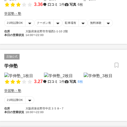
3.36
口コミ
1件
写真
6枚
学習塾・塾
21時以降OK
クーポン有
駐車場有
無料体験
住所
大阪府泉佐野市市場西1-1-10 2階
本日の営業状況
14:00〜22:00
店舗公式
学伸塾
3.27
口コミ
1件
写真
8枚
学習塾・塾
21時以降OK
住所
大阪府泉佐野市中庄３５８−７
本日の営業状況
18:00〜22:00