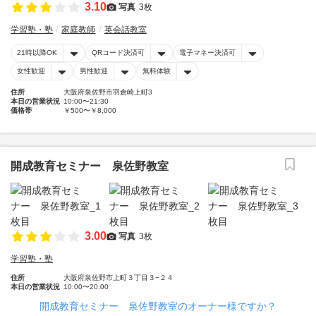
3.10
写真
3枚
学習塾・塾
家庭教師
英会話教室
21時以降OK
QRコード決済可
電子マネー決済可
女性歓迎
男性歓迎
無料体験
住所
大阪府泉佐野市羽倉崎上町3
本日の営業状況
10:00〜21:30
価格帯
￥500〜￥8,000
開成教育セミナー 泉佐野教室
3.00
写真
3枚
学習塾・塾
住所
大阪府泉佐野市上町３丁目３−２４
本日の営業状況
10:00〜20:00
開成教育セミナー 泉佐野教室のオーナー様ですか？