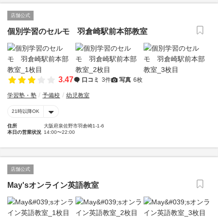
店舗公式
個別学習のセルモ 羽倉崎駅前本部教室
3.47
口コミ
3件
写真
6枚
学習塾・塾
予備校
幼児教室
21時以降OK
住所
大阪府泉佐野市羽倉崎1-1-6
本日の営業状況
14:00〜22:00
店舗公式
May'sオンライン英語教室