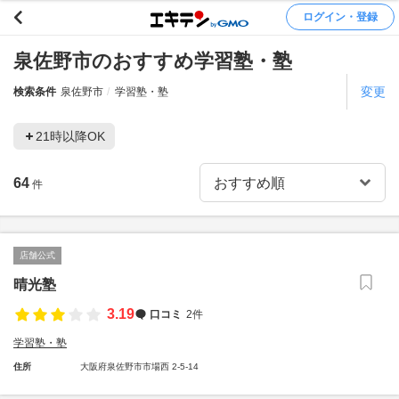
ログイン・登録
泉佐野市のおすすめ学習塾・塾
変更
検索条件
泉佐野市
学習塾・塾
21時以降OK
64
件
店舗公式
晴光塾
3.19
口コミ
2件
学習塾・塾
住所
大阪府泉佐野市市場西 2-5-14