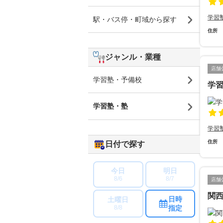
学習
駅・バス停・町域から探す
住所
ジャンル・業種
店舗
学習塾・予備校
学
学習塾・塾
学習
住所
日付で探す
今日
明日
8/6
8/7
店舗
関西
日時
土曜日
指定
8/8