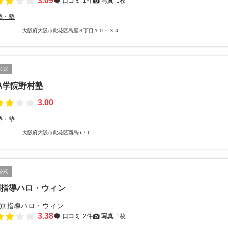
3.09
口コミ
1件
写真
1枚
塾・塾
大阪府大阪市此花区島屋３丁目１０－３４
公式
A学院野村塾
3.00
塾・塾
大阪府大阪市此花区酉島6-7-6
公式
別指導ハロ・ウィン
3.38
口コミ
2件
写真
1枚