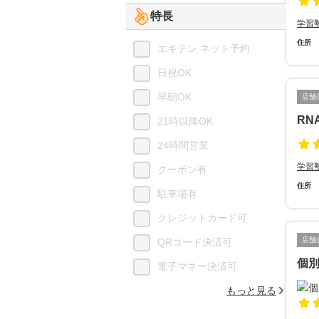
特長
学習
住所
エキテン ネット予約
日祝OK
早朝OK
店舗
RN
21時以降OK
24時間営業
学習
クーポン有
住所
駐車場有
クレジットカード可
店舗
QRコード決済可
個
電子マネー決済可
もっと見る