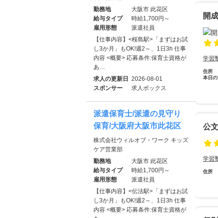
勤務地
大阪市 此花区
開成
給与タイプ
時給1,700円～
雇用形態
派遣社員
【仕事内容】<桜島駅>「まずはお試
し3か月」もOK!週2～、1日3h 仕事
内容 <概要> 応募条件:保育士資格が
学習
あ…
住所
本日の
求人の更新日
2026-08-01
スポンサー
求人ボックス
派遣保育士/派遣の見守り
保育/大阪府大阪市此花区
公文
株式会社ウィルオブ・ワーク キッズ
ケア営業部
学習
勤務地
大阪市 此花区
給与タイプ
時給1,700円～
住所
雇用形態
派遣社員
【仕事内容】<伝法駅>「まずはお試
し3か月」もOK!週2～、1日3h 仕事
内容 <概要> 応募条件:保育士資格が