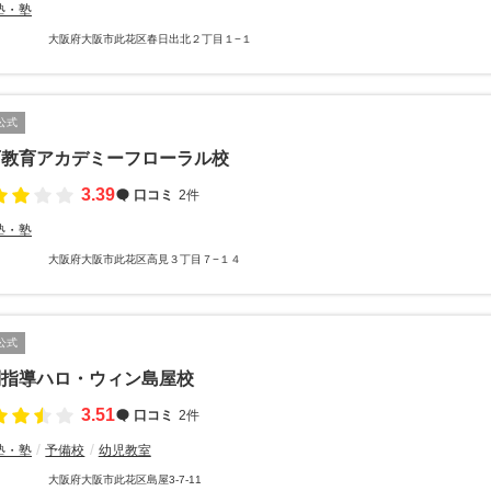
塾・塾
大阪府大阪市此花区春日出北２丁目１−１
公式
西教育アカデミーフローラル校
3.39
口コミ
2件
塾・塾
大阪府大阪市此花区高見３丁目７−１４
公式
別指導ハロ・ウィン島屋校
3.51
口コミ
2件
塾・塾
予備校
幼児教室
大阪府大阪市此花区島屋3-7-11