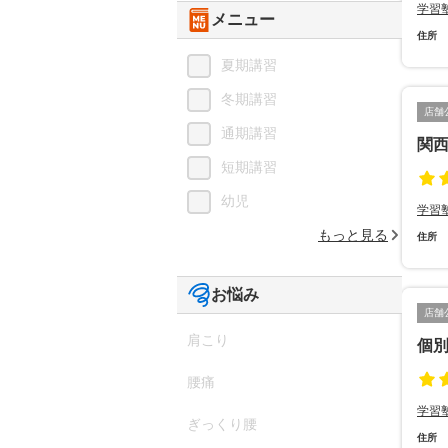
学習
メニュー
住所
夏期講習
冬期講習
店舗
通期講習
関
短期講習
幼児
学習
もっと見る
住所
お悩み
店舗
肩こり
個
腰痛
学習
ぎっくり腰
住所