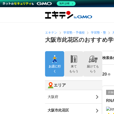
無料診断
エキテン
学習塾・予備校
学習塾・塾
大阪市此花区のおすすめ学
検索条
お店に行
来て
届けても
く
もらう
らう
20
件
エリア
店舗
大阪府
RN
大阪市此花区