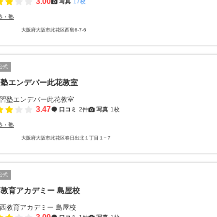
3.00
写真
17枚
塾・塾
大阪府大阪市此花区酉島6-7-6
公式
習塾エンデバー此花教室
3.47
口コミ
2件
写真
1枚
塾・塾
大阪府大阪市此花区春日出北１丁目１−７
公式
教育アカデミー 島屋校