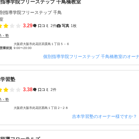
指導学院フリーステップ 千鳥橋教室
3.29
口コミ
2件
写真
1枚
塾・塾
大阪府大阪市此花区四貫島１丁目５－６
営業状況
9:00〜20:00
個別指導学院フリーステップ 千鳥橋教室のオー
本学習塾
3.38
口コミ
2件
塾・塾
大阪府大阪市此花区酉島１丁目２−２８
吉本学習塾のオーナー様ですか？