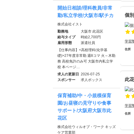
開始日相談/理科教員/非常
個
勤/私立学校/大阪市/駅チカ
株式会社イスト
勤務地
大阪市 此花区
給与タイプ
時給2,700円
学習
雇用形態
派遣社員
住所
【仕事内容】<高校理科(化学基
礎)>27年度非常勤 週8コマ 火～木勤
務 高校免許のみ可 大阪市内私立学
校 本ページ…
求人の更新日
2026-07-25
此
スポンサー
求人ボックス
保育補助/中・小規模保育
園/お昼寝の見守りや食事
学習
サポート/大阪府大阪市此
住所
花区
株式会社ウィルオブ・ワーク キッズ
ケア営業部