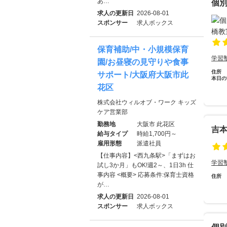
あ…
個別
求人の更新日
2026-08-01
スポンサー
求人ボックス
保育補助/中・小規模保育
学習
園/お昼寝の見守りや食事
住所
サポート/大阪府大阪市此
本日の
花区
株式会社ウィルオブ・ワーク キッズ
ケア営業部
勤務地
大阪市 此花区
吉
給与タイプ
時給1,700円～
雇用形態
派遣社員
【仕事内容】<西九条駅>「まずはお
学習
試し3か月」もOK!週2～、1日3h 仕
事内容 <概要> 応募条件:保育士資格
住所
が…
求人の更新日
2026-08-01
スポンサー
求人ボックス