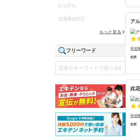
むち打ち
交通事故対応
ア
もっと見る
学習
フリーワード
住所
此
学習
住所