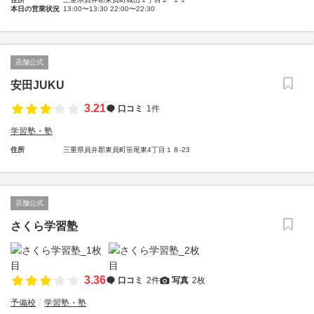
本日の営業状況
13:00〜13:30 22:00〜22:30
店舗公式
安田JUKU
3.21
口コミ
1件
学習塾・塾
住所
三重県員弁郡東員町笹尾東4丁目１８-23
店舗公式
さくら学習塾
3.36
口コミ
2件
写真
2枚
予備校
学習塾・塾