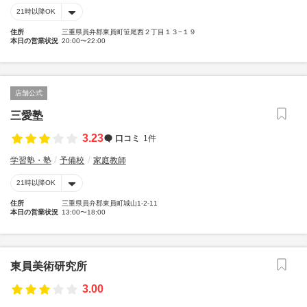
21時以降OK
住所
三重県員弁郡東員町笹尾西２丁目１３−１９
本日の営業状況
20:00〜22:00
店舗公式
三愛塾
3.23
口コミ
1件
学習塾・塾
予備校
家庭教師
21時以降OK
住所
三重県員弁郡東員町城山1-2-11
本日の営業状況
13:00〜18:00
東員美術研究所
3.00