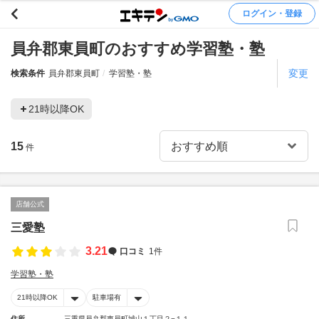
ログイン・登録
員弁郡東員町のおすすめ学習塾・塾
変更
検索条件
員弁郡東員町
学習塾・塾
21時以降OK
15
件
店舗公式
三愛塾
3.21
口コミ
1件
学習塾・塾
21時以降OK
駐車場有
住所
三重県員弁郡東員町城山１丁目２−１１