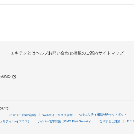
エキテンとは
ヘルプ
お問い合わせ
掲載のご案内
サイトマップ
 byGMO
ついて
セキュリティ相談AIチャットボット
4」
パスワード漏洩診断
Webサイトリスク診断
セキ
ュリティ byイエラエ）
サイバー攻撃対策（GMO Flatt Security）
なりすまし対策