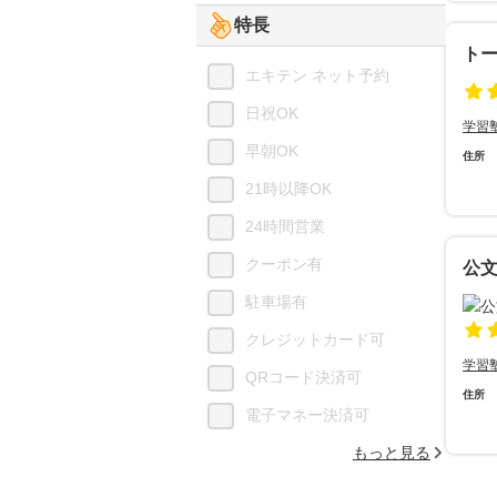
特長
トー
エキテン ネット予約
日祝OK
学習
早朝OK
住所
21時以降OK
24時間営業
クーポン有
公
駐車場有
クレジットカード可
学習
QRコード決済可
住所
電子マネー決済可
もっと見る