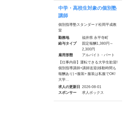
中学・高校生対象の個別塾
講師
個別指導塾スタンダード松岡平成教
室
勤務地
福井県 永平寺町
給与タイプ
固定報酬1,380円～
2,300円
雇用形態
アルバイト・パート
【仕事内容】運転できる大学生歓迎!
個別指導講師+講師送迎(移動時間も
報酬あり) <服装> 服装は私服でOK!
大学…
求人の更新日
2026-08-01
スポンサー
求人ボックス