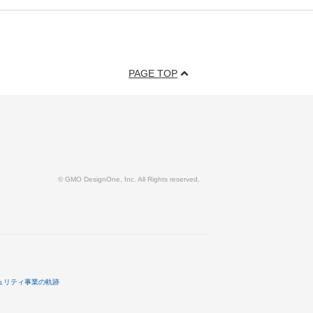
PAGE TOP
© GMO DesignOne, Inc. All Rights reserved.
ュリティ事業の軌跡