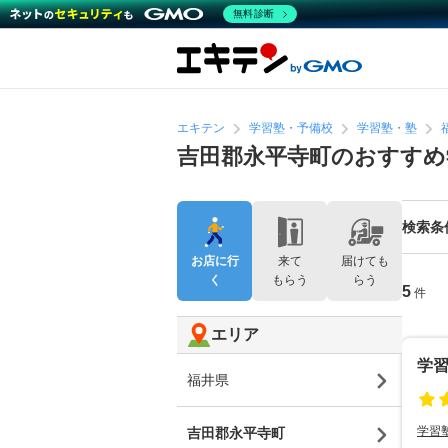
無料診断
エキテン
学習塾・予備校
学習塾・塾
吉田郡永平寺町のおすすめ
検索条
お店に行
来て
届けても
く
もらう
らう
5
件
エリア
学習
福井県
学習
吉田郡永平寺町