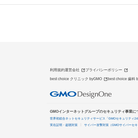
利用規約
運営会社
プライバシーポリシー
best choice クリニック byGMO
best choice 歯科
GMOインターネットグループのセキュリティ事業に
世界初総合ネットセキュリティサービス「GMOセキュリティ2
実在証明・盗聴対策
サイバー攻撃対策（GMOサイバーセキ