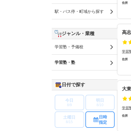
住所
駅・バス停・町域から探す
高
ジャンル・業種
学習塾・予備校
学習
住所
学習塾・塾
日付で探す
大
今日
明日
8/9
8/10
学習
住所
日時
土曜日
指定
8/15