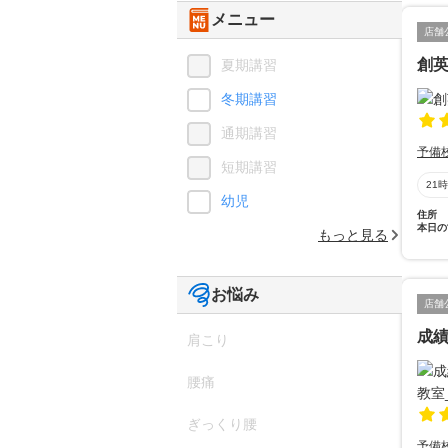
メニュー
店舗
創
夏期講習
冬期講習
通期講習
予備
短期講習
21
幼児
住所
本日の
もっと見る
お悩み
店舗
成績
肩こり
腰痛
ぎっくり腰
予備