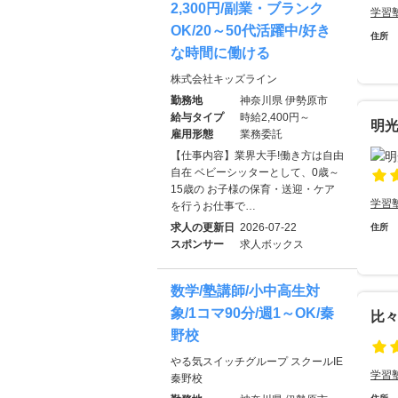
2,300円/副業・ブランク
学習
OK/20～50代活躍中/好き
住所
な時間に働ける
株式会社キッズライン
勤務地
神奈川県 伊勢原市
給与タイプ
時給2,400円～
明
雇用形態
業務委託
【仕事内容】業界大手!働き方は自由
自在 ベビーシッターとして、0歳～
15歳の お子様の保育・送迎・ケア
学習
を行うお仕事で…
求人の更新日
2026-07-22
住所
スポンサー
求人ボックス
数学/塾講師/小中高生対
象/1コマ90分/週1～OK/秦
比
野校
やる気スイッチグループ スクールIE
学習
秦野校