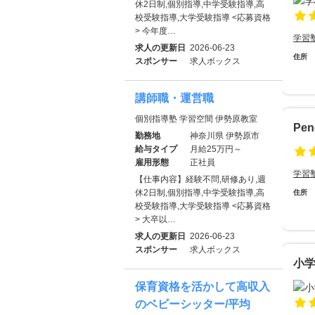
休2日制,個別指導,中学受験指導,高
校受験指導,大学受験指導 <応募資格
> 今年度…
学習
求人の更新日
2026-06-23
住所
スポンサー
求人ボックス
講師職・運営職
個別指導塾 学習空間 伊勢原教室
Pe
勤務地
神奈川県 伊勢原市
給与タイプ
月給25万円～
雇用形態
正社員
学習
【仕事内容】経験不問,研修あり,週
休2日制,個別指導,中学受験指導,高
住所
校受験指導,大学受験指導 <応募資格
> 大卒以…
求人の更新日
2026-06-23
スポンサー
求人ボックス
小
保育資格を活かして高収入
のベビーシッター/平均