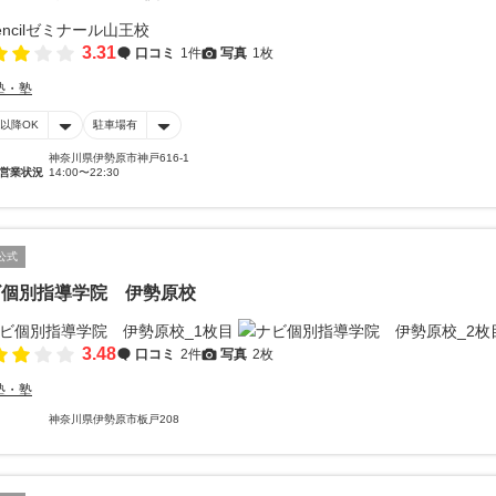
3.31
口コミ
1件
写真
1枚
塾・塾
時以降OK
駐車場有
神奈川県伊勢原市神戸616-1
営業状況
14:00〜22:30
公式
ビ個別指導学院 伊勢原校
3.48
口コミ
2件
写真
2枚
塾・塾
神奈川県伊勢原市板戸208