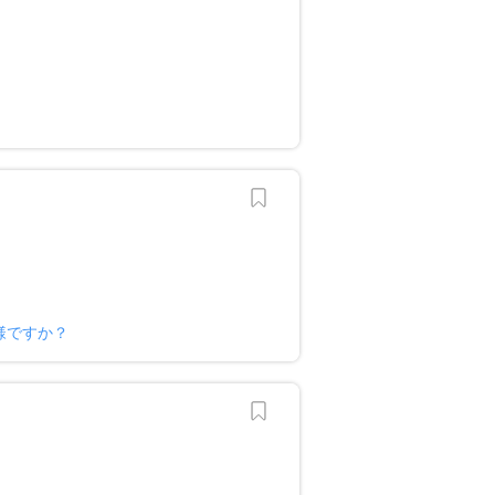
？
様ですか？