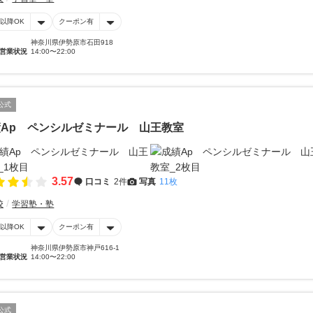
時以降OK
クーポン有
神奈川県伊勢原市石田918
営業状況
14:00〜22:00
公式
Ap ペンシルゼミナール 山王教室
3.57
口コミ
2件
写真
11枚
校
学習塾・塾
時以降OK
クーポン有
神奈川県伊勢原市神戸616-1
営業状況
14:00〜22:00
公式