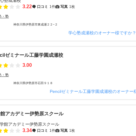
3.22
口コミ
1件
写真
1枚
塾・塾
神奈川県伊勢原市東成瀬２２−２
学心塾成瀬校のオーナー様ですか
ncilゼミナール工藤学園成瀬校
3.00
塾・塾
神奈川県伊勢原市石田９１８
Pencilゼミナール工藤学園成瀬校のオーナー
学館アカデミー伊勢原スクール
3.34
口コミ
1件
写真
1枚