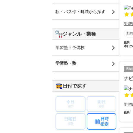
駅・バス停・町域から探す
学習
ジャンル・業種
21
住所
本日の
学習塾・予備校
学習塾・塾
店舗
ナ
日付で探す
今日
明日
学習
8/7
8/8
住所
日時
日曜日
指定
8/9