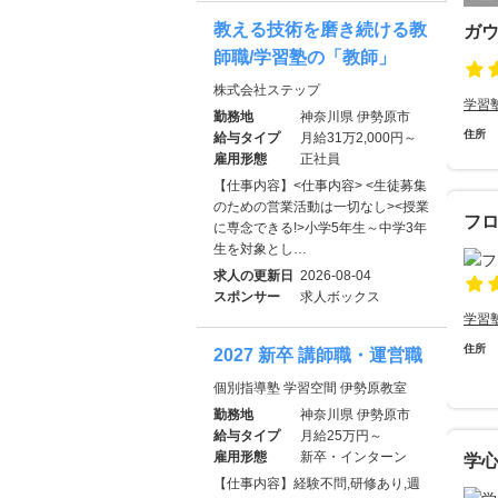
教える技術を磨き続ける教
ガ
師職/学習塾の「教師」
株式会社ステップ
学習
勤務地
神奈川県 伊勢原市
住所
給与タイプ
月給31万2,000円～
雇用形態
正社員
【仕事内容】<仕事内容> <生徒募集
のための営業活動は一切なし><授業
フ
に専念できる!>小学5年生～中学3年
生を対象とし…
求人の更新日
2026-08-04
スポンサー
求人ボックス
学習
住所
2027 新卒 講師職・運営職
個別指導塾 学習空間 伊勢原教室
勤務地
神奈川県 伊勢原市
給与タイプ
月給25万円～
雇用形態
新卒・インターン
学
【仕事内容】経験不問,研修あり,週