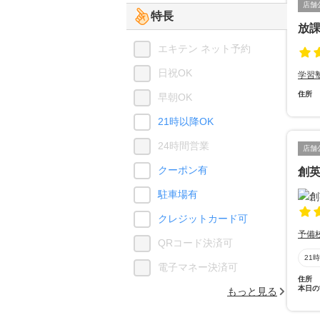
店舗
特長
放課
エキテン ネット予約
日祝OK
学習
住所
早朝OK
21時以降OK
24時間営業
店舗
クーポン有
創
駐車場有
クレジットカード可
予備
QRコード決済可
21
電子マネー決済可
住所
本日の
もっと見る