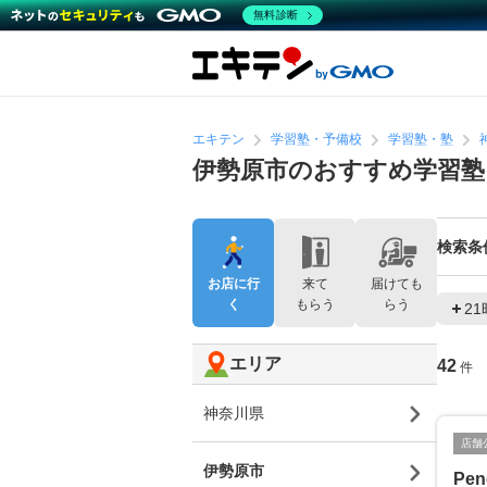
無料診断
エキテン
学習塾・予備校
学習塾・塾
伊勢原市のおすすめ学習塾
検索条
お店に行
来て
届けても
く
もらう
らう
2
エリア
42
件
神奈川県
店舗
伊勢原市
Pe