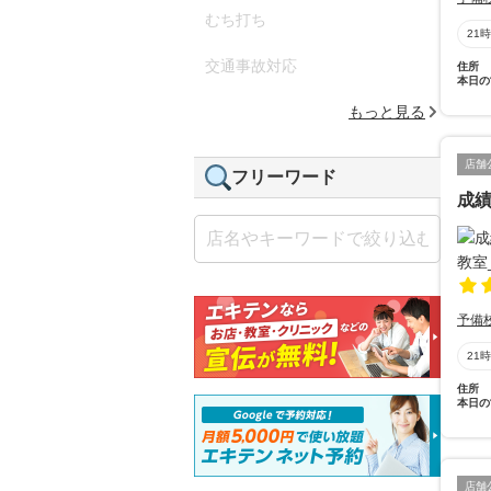
むち打ち
21
交通事故対応
住所
本日の
もっと見る
店舗
フリーワード
成績
予備
21
住所
本日の
店舗