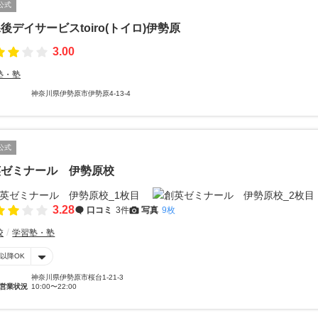
公式
後デイサービスtoiro(トイロ)伊勢原
3.00
塾・塾
神奈川県伊勢原市伊勢原4-13-4
公式
英ゼミナール 伊勢原校
3.28
口コミ
3件
写真
9枚
校
学習塾・塾
時以降OK
神奈川県伊勢原市桜台1-21-3
営業状況
10:00〜22:00