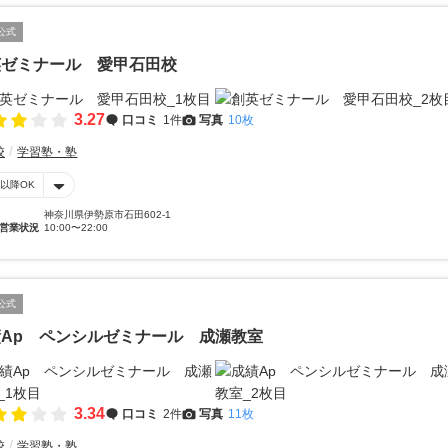
公式
英ゼミナール 愛甲石田校
3.27
口コミ
1件
写真
10枚
校
学習塾・塾
時以降OK
神奈川県伊勢原市石田602-1
営業状況
10:00〜22:00
公式
Ap ペンシルゼミナール 成瀬教室
3.34
口コミ
2件
写真
11枚
校
学習塾・塾