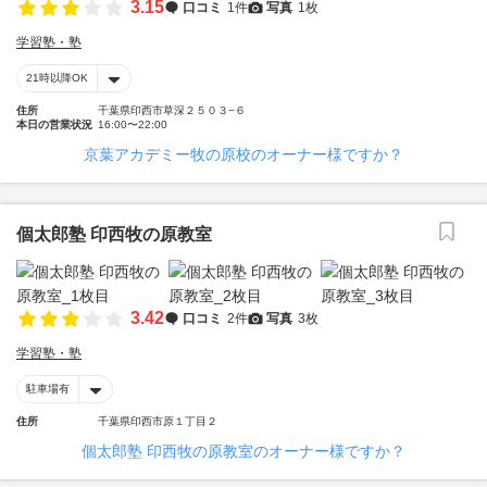
3.15
口コミ
1件
写真
1枚
学習塾・塾
21時以降OK
住所
千葉県印西市草深２５０３−６
本日の営業状況
16:00〜22:00
京葉アカデミー牧の原校のオーナー様ですか？
個太郎塾 印西牧の原教室
3.42
口コミ
2件
写真
3枚
学習塾・塾
駐車場有
住所
千葉県印西市原１丁目２
個太郎塾 印西牧の原教室のオーナー様ですか？