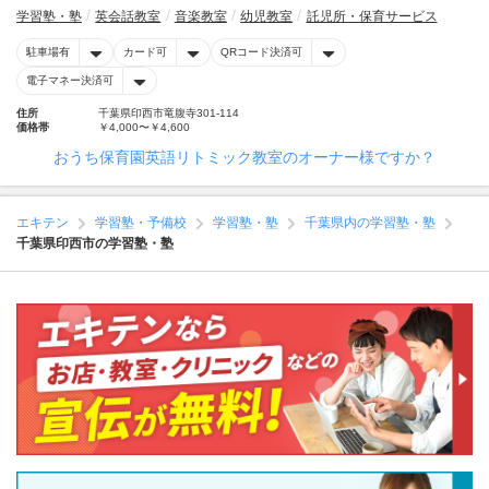
学習塾・塾
英会話教室
音楽教室
幼児教室
託児所・保育サービス
駐車場有
カード可
QRコード決済可
電子マネー決済可
住所
千葉県印西市竜腹寺301-114
価格帯
￥4,000〜￥4,600
おうち保育園英語リトミック教室のオーナー様ですか？
エキテン
学習塾・予備校
学習塾・塾
千葉県内の学習塾・塾
千葉県印西市の学習塾・塾