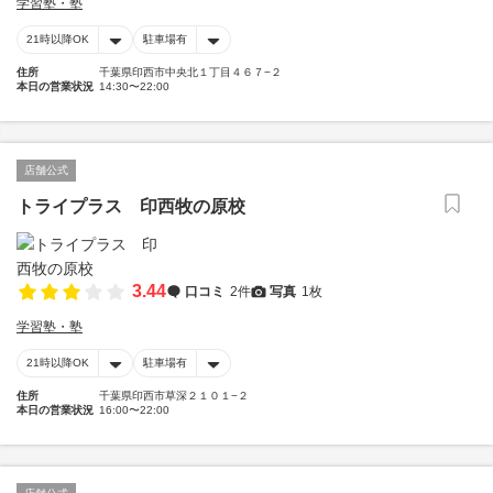
学習塾・塾
21時以降OK
駐車場有
住所
千葉県印西市中央北１丁目４６７−２
本日の営業状況
14:30〜22:00
店舗公式
トライプラス 印西牧の原校
3.44
口コミ
2件
写真
1枚
学習塾・塾
21時以降OK
駐車場有
住所
千葉県印西市草深２１０１−２
本日の営業状況
16:00〜22:00