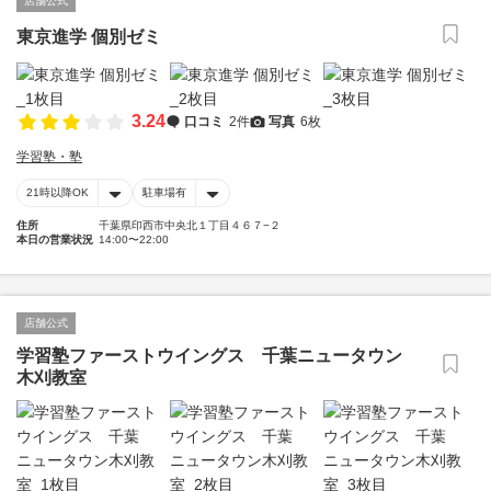
店舗公式
東京進学 個別ゼミ
3.24
口コミ
2件
写真
6枚
学習塾・塾
21時以降OK
駐車場有
住所
千葉県印西市中央北１丁目４６７−２
本日の営業状況
14:00〜22:00
店舗公式
学習塾ファーストウイングス 千葉ニュータウン
木刈教室