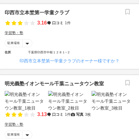
印西市立本埜第一学童クラブ
3.16
口コミ
1件
学習塾・塾
駐車場有
住所
千葉県印西市中根１２８１−２
印西市立本埜第一学童クラブのオーナー様ですか？
明光義塾イオンモール千葉ニュータウン教室
3.13
口コミ
1件
写真
3枚
学習塾・塾
駐車場有