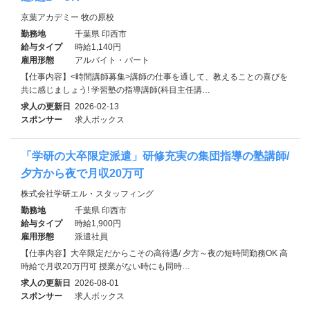
京葉アカデミー 牧の原校
勤務地
千葉県 印西市
給与タイプ
時給1,140円
雇用形態
アルバイト・パート
【仕事内容】<時間講師募集>講師の仕事を通して、教えることの喜びを
共に感じましょう! 学習塾の指導講師(科目主任講…
求人の更新日
2026-02-13
スポンサー
求人ボックス
「学研の大卒限定派遣」研修充実の集団指導の塾講師/
夕方から夜で月収20万可
株式会社学研エル・スタッフィング
勤務地
千葉県 印西市
給与タイプ
時給1,900円
雇用形態
派遣社員
【仕事内容】大卒限定だからこその高待遇/ 夕方～夜の短時間勤務OK 高
時給で月収20万円可 授業がない時にも同時…
求人の更新日
2026-08-01
スポンサー
求人ボックス