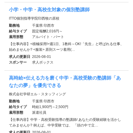
小学・中学・高校生対象の個別塾講師
ITTO個別指導学院印西牧の原校
勤務地
千葉県 印西市
給与タイプ
固定報酬2,016円～
雇用形態
アルバイト・パート
【仕事内容】<積極採用!>週1日、1教科～OK!「先生」と呼ばれる仕事、
始めませんか? <服装> 原則スーツ着用(…
求人の更新日
2026-08-01
スポンサー
求人ボックス
高時給×伝える力を磨く中学・高校受験の塾講師「あ
なたの夢」を優先できる
株式会社学研エル・スタッフィング
勤務地
千葉県 印西市
給与タイプ
時給1,900円～2,500円
雇用形態
派遣社員
【仕事内容】中学・高校受験指導の塾講師/ あなたの受験経験を活かし
てみませんか? 例えば、中学受験では、 「頭の中で立…
求人の更新日
2026-08-01