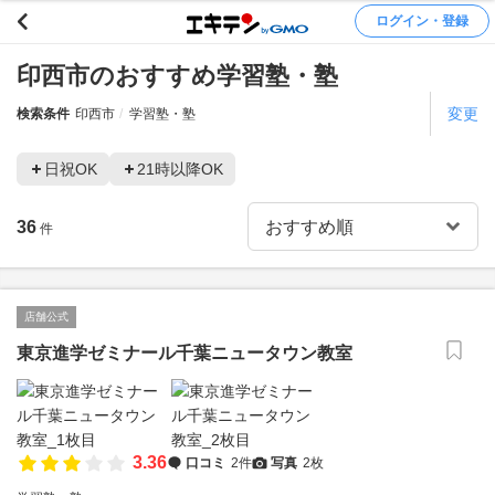
ログイン・登録
印西市のおすすめ学習塾・塾
変更
検索条件
印西市
学習塾・塾
日祝OK
21時以降OK
36
件
店舗公式
東京進学ゼミナール千葉ニュータウン教室
3.36
口コミ
2件
写真
2枚