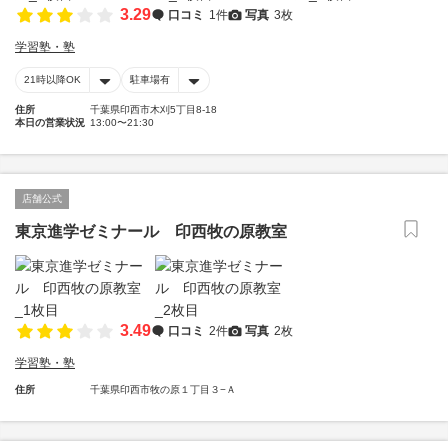
3.29
口コミ
1件
写真
3枚
学習塾・塾
21時以降OK
駐車場有
住所
千葉県印西市木刈5丁目8-18
本日の営業状況
13:00〜21:30
店舗公式
東京進学ゼミナール 印西牧の原教室
3.49
口コミ
2件
写真
2枚
学習塾・塾
住所
千葉県印西市牧の原１丁目３−Ａ