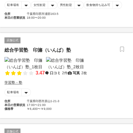
駐車場有
女性歓迎
男性歓迎
飲食物持ち込み可
住所
千葉県印西市浦部163-5
本日の営業状況
18:00〜20:00
店舗公式
総合学習塾 印旛（いんば）塾
3.47
口コミ
2件
写真
2枚
学習塾・塾
駐車場有
住所
千葉県印西市原山1-21-3
本日の営業状況
17:00〜21:00
価格帯
￥6,400〜￥9,000
店舗公式