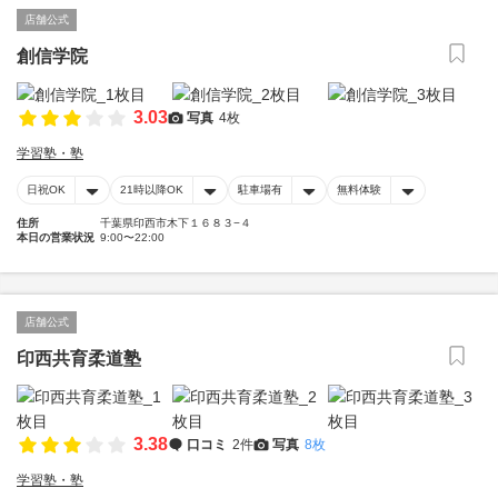
店舗公式
創信学院
3.03
写真
4枚
学習塾・塾
日祝OK
21時以降OK
駐車場有
無料体験
住所
千葉県印西市木下１６８３−４
本日の営業状況
9:00〜22:00
店舗公式
印西共育柔道塾
3.38
口コミ
2件
写真
8枚
学習塾・塾