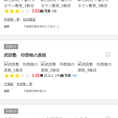
3.02
写真
5枚
学習塾・塾
幼児教室
住所
千葉県印西市木刈４丁目８−１
店舗公式
武田塾 印西牧の原校
3.45
口コミ
2件
写真
9枚
予備校
学習塾・塾
住所
千葉県印西市原1-2
店舗公式