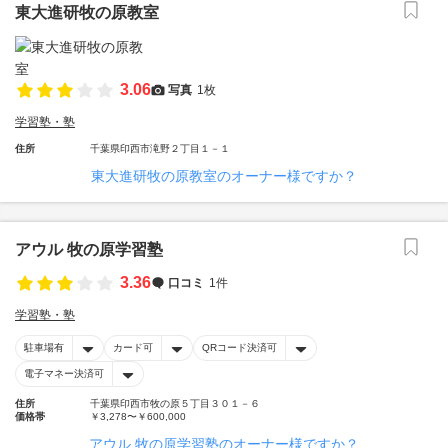
東大進研牧の原教室
3.06
写真
1枚
学習塾・塾
住所
千葉県印西市滝野２丁目１－１
東大進研牧の原教室のオーナー様ですか？
アウル 牧の原学習塾
3.36
口コミ
1件
学習塾・塾
駐車場有
カード可
QRコード決済可
電子マネー決済可
住所
千葉県印西市牧の原５丁目３０１－６
価格帯
￥3,278〜￥600,000
アウル 牧の原学習塾のオーナー様ですか？