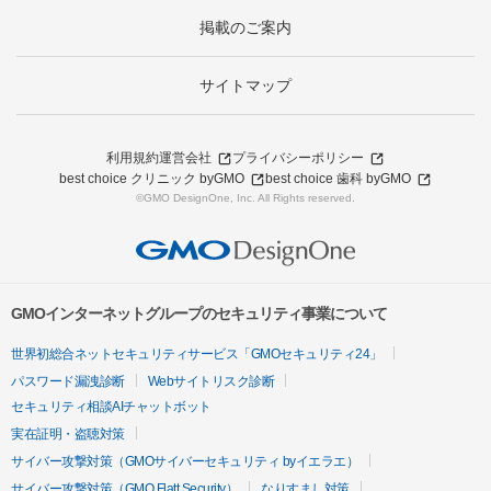
掲載のご案内
サイトマップ
利用規約
運営会社
プライバシーポリシー
best choice クリニック byGMO
best choice 歯科 byGMO
©GMO DesignOne, Inc. All Rights reserved.
GMOインターネットグループのセキュリティ事業について
世界初総合ネットセキュリティサービス「GMOセキュリティ24」
パスワード漏洩診断
Webサイトリスク診断
セキュリティ相談AIチャットボット
実在証明・盗聴対策
サイバー攻撃対策（GMOサイバーセキュリティ byイエラエ）
サイバー攻撃対策（GMO Flatt Security）
なりすまし対策