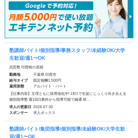
塾講師バイト/個別指導/事務スタッフ/未経験OK/大学
生歓迎/週1〜OK
武田塾 印西牧の原校
勤務地
千葉県 印西市
給与タイプ
固定報酬1,500円
雇用形態
アルバイト・パート
【仕事内容】文理ともに採用強化中! 1対1で生徒にじっくり向き合える
個別指導塾 週1回/1教科から指導可能で融通 研…
求人の更新日
2026-07-30
スポンサー
求人ボックス
塾講師バイト/集団指導/個別指導/未経験OK/大学生歓
迎/週1〜OK