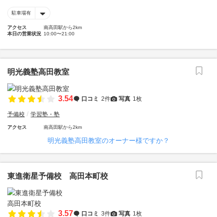
駐車場有
アクセス
南高田駅から2km
本日の営業状況
10:00〜21:00
明光義塾高田教室
3.54
口コミ
2件
写真
1枚
予備校
学習塾・塾
アクセス
南高田駅から2km
明光義塾高田教室のオーナー様ですか？
東進衛星予備校 高田本町校
3.57
口コミ
3件
写真
1枚