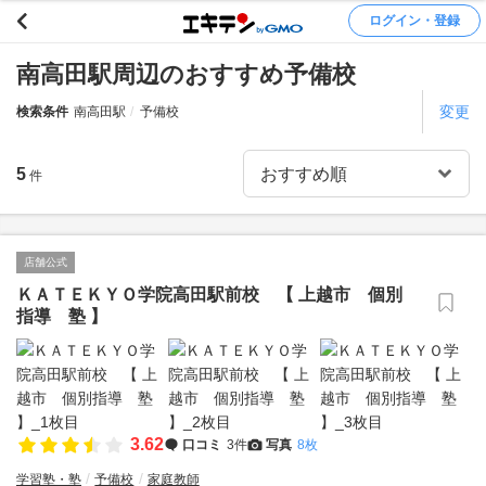
ログイン・登録
南高田駅周辺のおすすめ予備校
変更
検索条件
南高田駅
予備校
5
件
店舗公式
ＫＡＴＥＫＹＯ学院高田駅前校 【 上越市 個別
指導 塾 】
3.62
口コミ
3件
写真
8枚
学習塾・塾
予備校
家庭教師