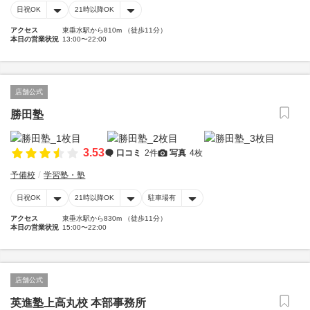
日祝OK
21時以降OK
アクセス
東垂水駅から810m （徒歩11分）
本日の営業状況
13:00〜22:00
店舗公式
勝田塾
3.53
口コミ
2件
写真
4枚
予備校
学習塾・塾
日祝OK
21時以降OK
駐車場有
アクセス
東垂水駅から830m （徒歩11分）
本日の営業状況
15:00〜22:00
店舗公式
英進塾上高丸校 本部事務所