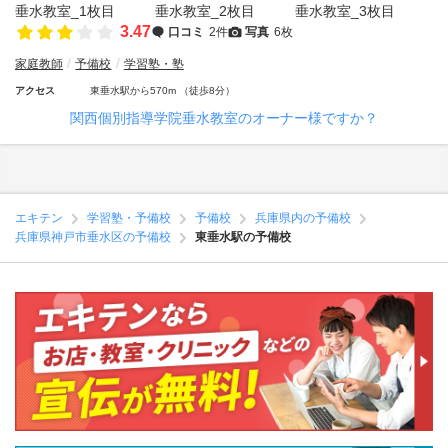
3.47
口コミ
2件
写真
6枚
家庭教師
予備校
学習塾・塾
アクセス
東垂水駅から570m （徒歩8分）
関西個別指導学院垂水教室のオーナー様ですか？
エキテン
学習塾・予備校
予備校
兵庫県内の予備校
兵庫県神戸市垂水区の予備校
東垂水駅の予備校