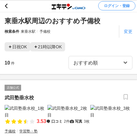
ログイン・登録
東垂水駅周辺のおすすめ予備校
変更
検索条件
東垂水駅
予備校
日祝OK
21時以降OK
10
件
店舗公式
武田塾垂水校
3.53
口コミ
2件
写真
3枚
予備校
学習塾・塾