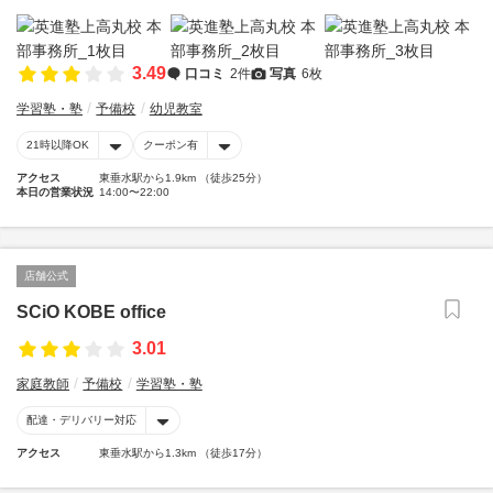
3.49
口コミ
2件
写真
6枚
学習塾・塾
予備校
幼児教室
21時以降OK
クーポン有
アクセス
東垂水駅から1.9km （徒歩25分）
本日の営業状況
14:00〜22:00
店舗公式
SCiO KOBE office
3.01
家庭教師
予備校
学習塾・塾
配達・デリバリー対応
アクセス
東垂水駅から1.3km （徒歩17分）