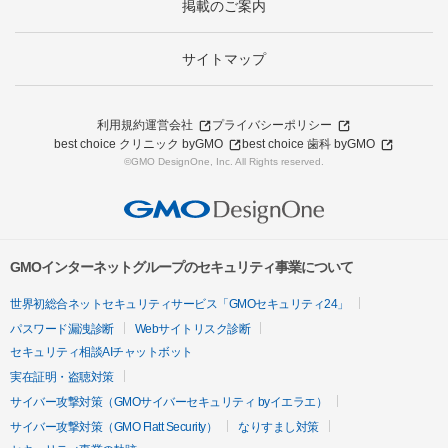
掲載のご案内
サイトマップ
利用規約
運営会社
プライバシーポリシー
best choice クリニック byGMO
best choice 歯科 byGMO
©GMO DesignOne, Inc. All Rights reserved.
GMOインターネットグループのセキュリティ事業について
世界初総合ネットセキュリティサービス「GMOセキュリティ24」
パスワード漏洩診断
Webサイトリスク診断
セキュリティ相談AIチャットボット
実在証明・盗聴対策
サイバー攻撃対策（GMOサイバーセキュリティ byイエラエ）
サイバー攻撃対策（GMO Flatt Security）
なりすまし対策