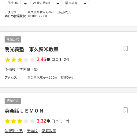
日祝OK
21時以降OK
駐車場有
アクセス
東久留米駅から82m （徒歩2分）
本日の営業状況
10:00〜22:00
店舗公式
明光義塾 東久留米教室
3.46
口コミ
2件
予備校
学習塾・塾
アクセス
東久留米駅から360m （徒歩5分）
店舗公式
英会話ＬＥＭＯＮ
3.32
口コミ
1件
学習塾・塾
予備校
家庭教師