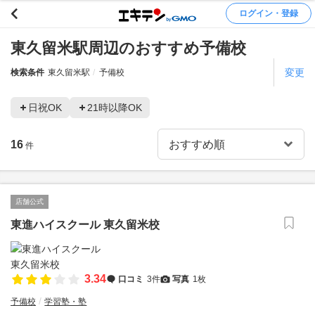
ログイン・登録
東久留米駅周辺のおすすめ予備校
変更
検索条件
東久留米駅
予備校
日祝OK
21時以降OK
16
件
店舗公式
東進ハイスクール 東久留米校
3.34
口コミ
3件
写真
1枚
予備校
学習塾・塾