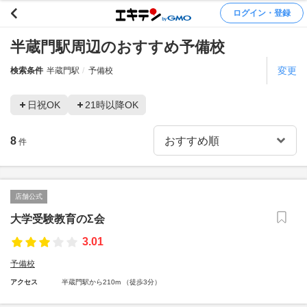
ログイン・登録
半蔵門駅周辺のおすすめ予備校
変更
検索条件
半蔵門駅
予備校
日祝OK
21時以降OK
8
件
店舗公式
大学受験教育のΣ会
3.01
予備校
アクセス
半蔵門駅から210m （徒歩3分）