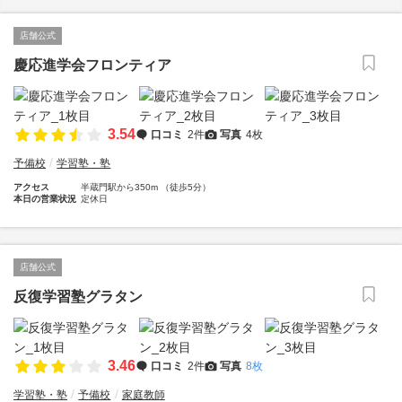
店舗公式
慶応進学会フロンティア
3.54
口コミ
2件
写真
4枚
予備校
学習塾・塾
アクセス
半蔵門駅から350m （徒歩5分）
本日の営業状況
定休日
店舗公式
反復学習塾グラタン
3.46
口コミ
2件
写真
8枚
学習塾・塾
予備校
家庭教師