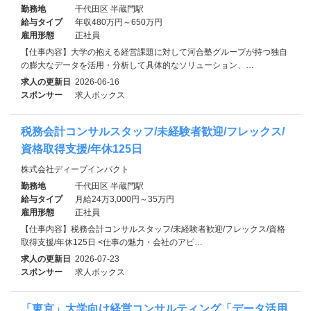
勤務地
千代田区 半蔵門駅
給与タイプ
年収480万円～650万円
雇用形態
正社員
【仕事内容】大学の抱える経営課題に対して河合塾グループが持つ独自
の膨大なデータを活用・分析して具体的なソリューション、…
求人の更新日
2026-06-16
スポンサー
求人ボックス
税務会計コンサルスタッフ/未経験者歓迎/フレックス/
資格取得支援/年休125日
株式会社ディープインパクト
勤務地
千代田区 半蔵門駅
給与タイプ
月給24万3,000円～35万円
雇用形態
正社員
【仕事内容】税務会計コンサルスタッフ/未経験者歓迎/フレックス/資格
取得支援/年休125日 <仕事の魅力・会社のアピ…
求人の更新日
2026-07-23
スポンサー
求人ボックス
「東京」大学向け経営コンサルティング「データ活用