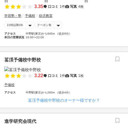
3.35
口コミ
1件
写真
4枚
学習塾・塾
予備校
幼児教室
21時以降OK
クーポン有
アクセス
中野駅(東京)から640m （徒歩9分）
本日の営業状況
16:00〜22:00
茖渓予備校中野校
3.22
口コミ
1件
写真
1枚
予備校
アクセス
中野駅(東京)から260m （徒歩4分）
茖渓予備校中野校のオーナー様ですか？
進学研究会現代