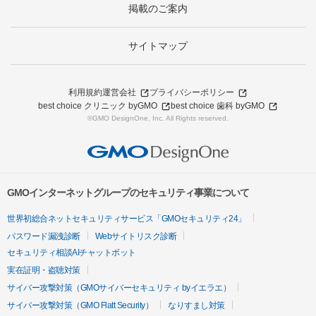
掲載のご案内
サイトマップ
利用規約
運営会社
プライバシーポリシー
best choice クリニック byGMO
best choice 歯科 byGMO
©GMO DesignOne, Inc. All Rights reserved.
GMOインターネットグループのセキュリティ事業について
世界初総合ネットセキュリティサービス「GMOセキュリティ24」
パスワード漏洩診断
Webサイトリスク診断
セキュリティ相談AIチャットボット
実在証明・盗聴対策
サイバー攻撃対策（GMOサイバーセキュリティ byイエラエ）
サイバー攻撃対策（GMO Flatt Security）
なりすまし対策