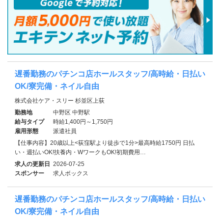
遅番勤務のパチンコ店ホールスタッフ/高時給・日払い
OK/寮完備・ネイル自由
株式会社ケア・スリー 杉並区上荻
勤務地
中野区 中野駅
給与タイプ
時給1,400円～1,750円
雇用形態
派遣社員
【仕事内容】20歳以上<荻窪駅より徒歩で1分>最高時給1750円 日払
い・週払いOK!扶養内・WワークもOK!初期費用…
求人の更新日
2026-07-25
スポンサー
求人ボックス
遅番勤務のパチンコ店ホールスタッフ/高時給・日払い
OK/寮完備・ネイル自由