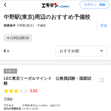
ログイン・登録
中野駅(東京)周辺のおすすめ予備校
変更
検索条件
中野駅(東京)
予備校
21時以降OK
8
件
店舗公式
LEC東京リーガルマインド 公務員試験・国家試
験
3.02
予備校
アクセス
中野駅(東京)から490m （徒歩7分）
本日の営業状況
12:00〜18:00