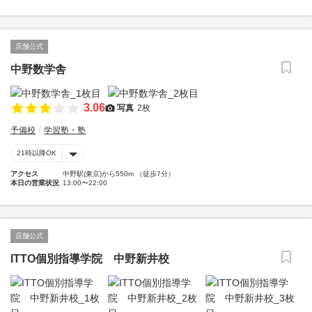
店舗公式
中野数学舎
3.06
写真
2枚
予備校
学習塾・塾
21時以降OK
アクセス
中野駅(東京)から550m （徒歩7分）
本日の営業状況
13:00〜22:00
店舗公式
ITTO個別指導学院 中野新井校