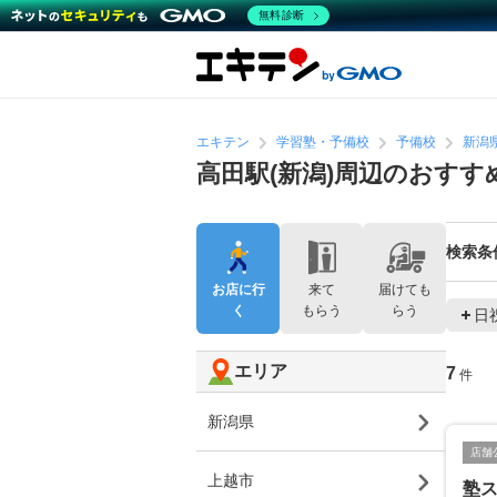
無料診断
エキテン
学習塾・予備校
予備校
新潟
高田駅(新潟)周辺のおすす
検索条
お店に行
来て
届けても
く
もらう
らう
日
エリア
7
件
新潟県
店舗
上越市
塾