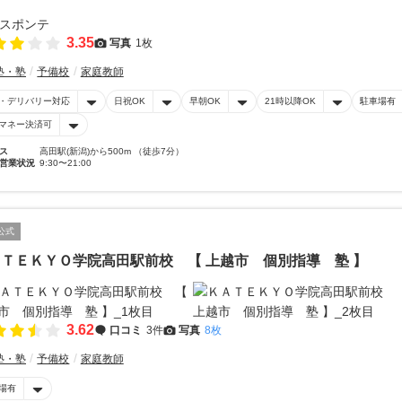
3.35
写真
1枚
塾・塾
予備校
家庭教師
・デリバリー対応
日祝OK
早朝OK
21時以降OK
駐車場有
マネー決済可
ス
高田駅(新潟)から500m （徒歩7分）
営業状況
9:30〜21:00
公式
ＴＥＫＹＯ学院高田駅前校 【 上越市 個別指導 塾 】
3.62
口コミ
3件
写真
8枚
塾・塾
予備校
家庭教師
場有