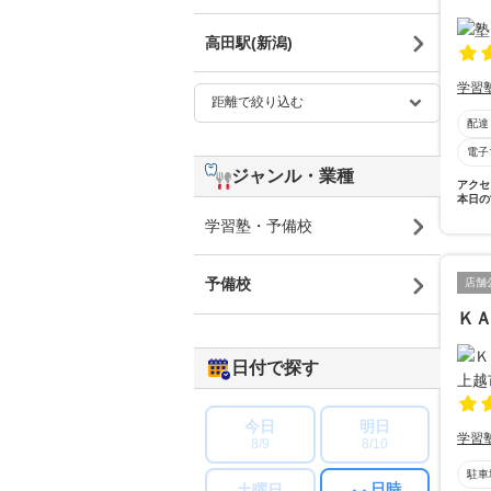
高田駅(新潟)
学習
配達
電子
ジャンル・業種
アクセ
本日の
学習塾・予備校
予備校
店舗
ＫＡ
日付で探す
今日
明日
学習
8/9
8/10
駐車
日時
土曜日