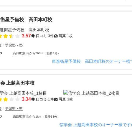
進衛星予備校 高田本町校
3.57
口コミ
3件
写真
1枚
校
学習塾・塾
ス
高田駅(新潟)から260m （徒歩4分）
東進衛星予備校 高田本町校のオーナー様
会 上越高田本校
3.34
口コミ
1件
写真
3枚
校
学習塾・塾
ス
高田駅(新潟)から1km （徒歩13分）
信学会 上越高田本校のオーナー様です