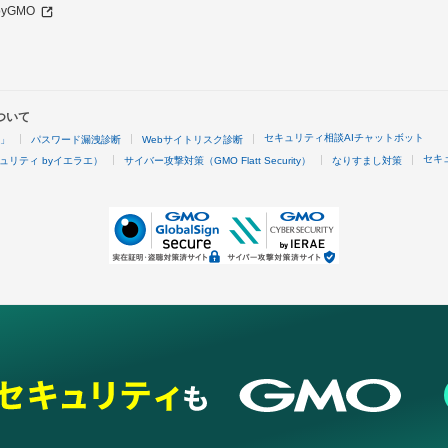
 byGMO
ついて
セキュリティ相談AIチャットボット
4」
パスワード漏洩診断
Webサイトリスク診断
セキ
ュリティ byイエラエ）
サイバー攻撃対策（GMO Flatt Security）
なりすまし対策