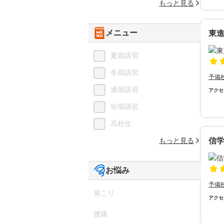
もっと見る
メニュー
東
夏期講習
冬期講習
予備
通期講習
アクセ
短期講習
高校生
もっと見る
信学
お悩み
予備
肩こり
アクセ
腰痛