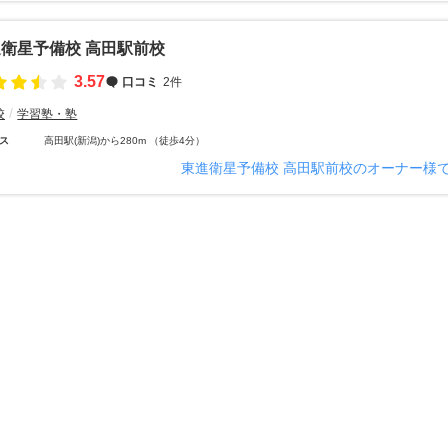
衛星予備校 高田駅前校
3.57
口コミ
2件
校
学習塾・塾
ス
高田駅(新潟)から280m （徒歩4分）
東進衛星予備校 高田駅前校のオーナー様