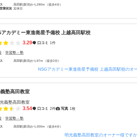
ス
高田駅(新潟)から280m （徒歩4分）
営業状況
定休日
Gアカデミー東進衛星予備校 上越高田駅校
3.29
口コミ
1件
校
学習塾・塾
ス
高田駅(新潟)から97m （徒歩2分）
NSGアカデミー東進衛星予備校 上越高田駅校のオ
光義塾高田教室
3.54
口コミ
2件
写真
1枚
校
学習塾・塾
ス
高田駅(新潟)から300m （徒歩4分）
明光義塾高田教室のオーナー様です