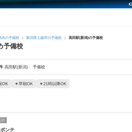
県内の予備校
新潟県上越市の予備校
高田駅(新潟)の予備校
め予備校
件
高田駅(新潟)
予備校
祝OK
早朝OK
21時以降OK
公式
スポンテ