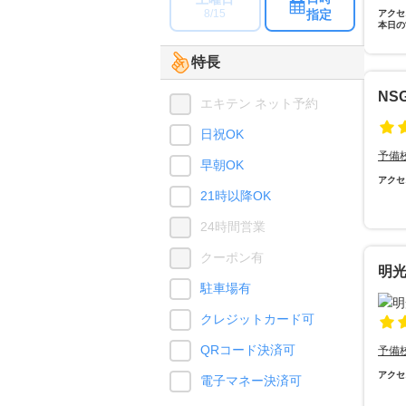
指定
8/15
アクセ
本日の
特長
NS
エキテン ネット予約
日祝OK
予備
早朝OK
アクセ
21時以降OK
24時間営業
クーポン有
明
駐車場有
クレジットカード可
QRコード決済可
予備
アクセ
電子マネー決済可