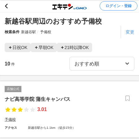
ログイン・登録
新越谷駅周辺のおすすめ予備校
変更
検索条件
新越谷駅
予備校
日祝OK
早朝OK
21時以降OK
10
件
店舗公式
ナビ高等学院 蒲生キャンパス
3.01
予備校
アクセス
新越谷駅から1.1km （徒歩15分）