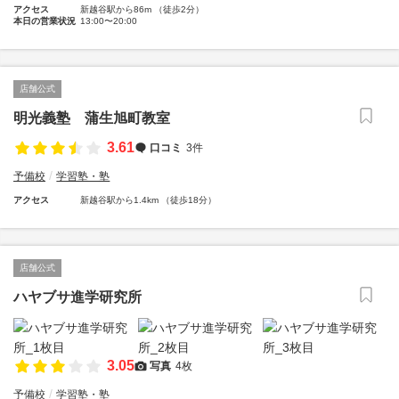
アクセス
新越谷駅から86m （徒歩2分）
本日の営業状況
13:00〜20:00
店舗公式
明光義塾 蒲生旭町教室
3.61
口コミ
3件
予備校
学習塾・塾
アクセス
新越谷駅から1.4km （徒歩18分）
店舗公式
ハヤブサ進学研究所
3.05
写真
4枚
予備校
学習塾・塾