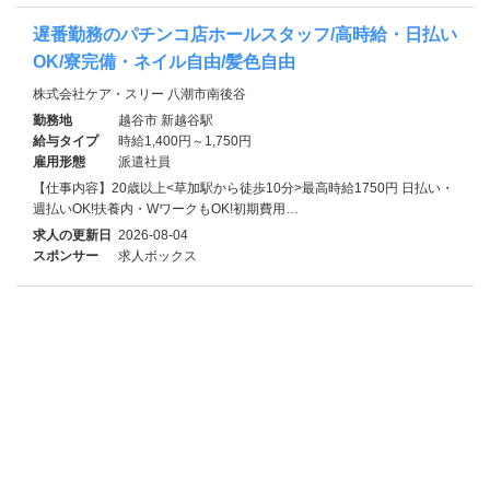
遅番勤務のパチンコ店ホールスタッフ/高時給・日払い
OK/寮完備・ネイル自由/髪色自由
株式会社ケア・スリー 八潮市南後谷
勤務地
越谷市 新越谷駅
給与タイプ
時給1,400円～1,750円
雇用形態
派遣社員
【仕事内容】20歳以上<草加駅から徒歩10分>最高時給1750円 日払い・
週払いOK!扶養内・WワークもOK!初期費用…
求人の更新日
2026-08-04
スポンサー
求人ボックス