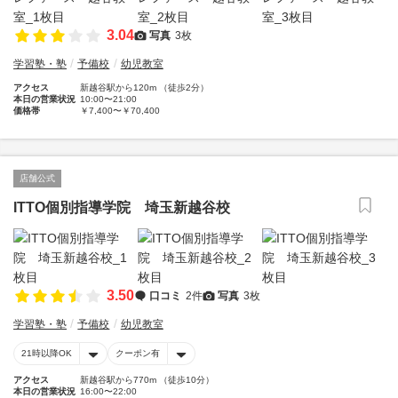
3.04
写真
3枚
学習塾・塾
予備校
幼児教室
アクセス
新越谷駅から120m （徒歩2分）
本日の営業状況
10:00〜21:00
価格帯
￥7,400〜￥70,400
店舗公式
ITTO個別指導学院 埼玉新越谷校
3.50
口コミ
2件
写真
3枚
学習塾・塾
予備校
幼児教室
21時以降OK
クーポン有
アクセス
新越谷駅から770m （徒歩10分）
本日の営業状況
16:00〜22:00