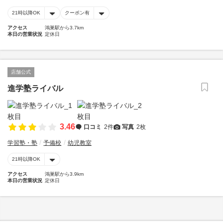
21時以降OK
クーポン有
アクセス
鴻巣駅から3.7km
本日の営業状況
定休日
店舗公式
進学塾ライバル
3.46
口コミ
2件
写真
2枚
学習塾・塾
予備校
幼児教室
21時以降OK
アクセス
鴻巣駅から3.9km
本日の営業状況
定休日