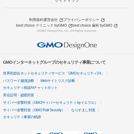
サイトマップ
利用規約
運営会社
プライバシーポリシー
best choice クリニック byGMO
best choice 歯科 byGMO
©GMO DesignOne, Inc. All Rights reserved.
GMOインターネットグループのセキュリティ事業について
世界初総合ネットセキュリティサービス「GMOセキュリティ24」
パスワード漏洩診断
Webサイトリスク診断
セキュリティ相談AIチャットボット
実在証明・盗聴対策
サイバー攻撃対策（GMOサイバーセキュリティ byイエラエ）
サイバー攻撃対策（GMO Flatt Security）
なりすまし対策
セキュリティ事業の軌跡