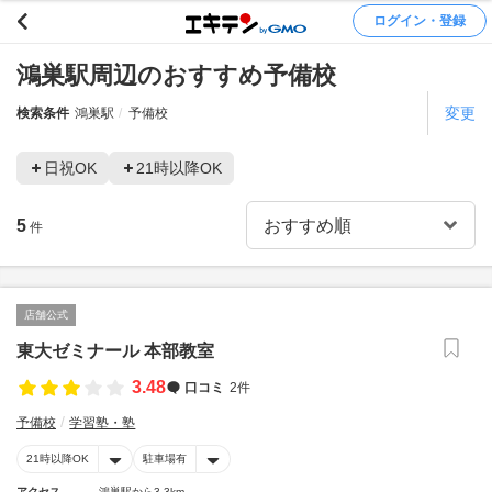
ログイン・登録
鴻巣駅周辺のおすすめ予備校
変更
検索条件
鴻巣駅
予備校
日祝OK
21時以降OK
5
件
店舗公式
東大ゼミナール 本部教室
3.48
口コミ
2件
予備校
学習塾・塾
21時以降OK
駐車場有
アクセス
鴻巣駅から3.3km