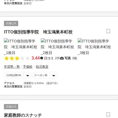
本日の営業状況
定休日
店舗公式
ITTO個別指導学院 埼玉鴻巣本町校
3.44
口コミ
2件
写真
3枚
学習塾・塾
予備校
幼児教室
21時以降OK
クーポン有
アクセス
鴻巣駅から520m （徒歩7分）
本日の営業状況
定休日
店舗公式
家庭教師のスナッチ