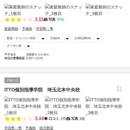
3.11
写真
36枚
家庭教師
予備校
学習塾・塾
配達・デリバリー対応
日祝OK
21時以降OK
クーポン有
アクセス
鴻巣駅から4.3km
本日の営業状況
5:00〜13:00
店舗公式
ITTO個別指導学院 埼玉北本中央校
3.44
口コミ
2件
写真
3枚
学習塾・塾
予備校
幼児教室