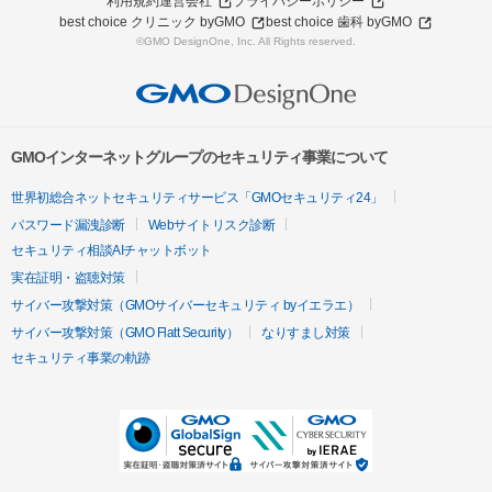
利用規約
運営会社
プライバシーポリシー
best choice クリニック byGMO
best choice 歯科 byGMO
©GMO DesignOne, Inc. All Rights reserved.
GMOインターネットグループのセキュリティ事業について
世界初総合ネットセキュリティサービス「GMOセキュリティ24」
パスワード漏洩診断
Webサイトリスク診断
セキュリティ相談AIチャットボット
実在証明・盗聴対策
サイバー攻撃対策（GMOサイバーセキュリティ byイエラエ）
サイバー攻撃対策（GMO Flatt Security）
なりすまし対策
セキュリティ事業の軌跡