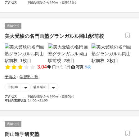
アクセス
岡山駅前駅から840m （徒歩11分）
店舗公式
美大受験の名門画塾グランガルル岡山駅前校
3.04
口コミ
1件
写真
9枚
予備校
学習塾・塾
日祝OK
駐車場有
アクセス
岡山駅前駅から380m （徒歩5分）
本日の営業状況
14:00〜21:00
店舗公式
岡山進学研究塾