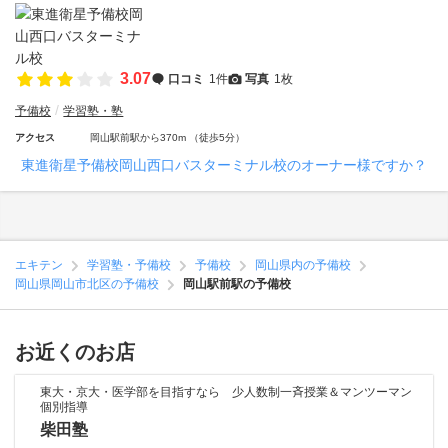
3.07
口コミ
1件
写真
1枚
予備校
学習塾・塾
アクセス
岡山駅前駅から370m （徒歩5分）
東進衛星予備校岡山西口バスターミナル校のオーナー様ですか？
エキテン
学習塾・予備校
予備校
岡山県内の予備校
岡山県岡山市北区の予備校
岡山駅前駅の予備校
お近くのお店
東大・京大・医学部を目指すなら 少人数制一斉授業＆マンツーマン
個別指導
柴田塾