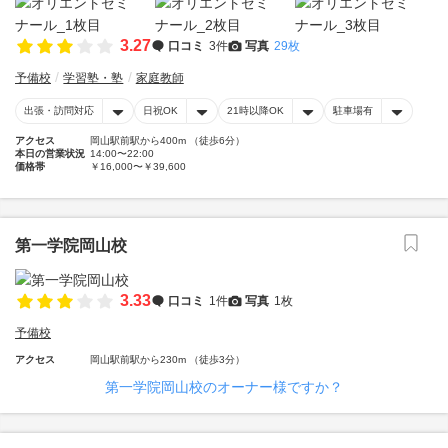
3.27
口コミ
3件
写真
29枚
予備校
学習塾・塾
家庭教師
出張・訪問対応
日祝OK
21時以降OK
駐車場有
アクセス
岡山駅前駅から400m （徒歩6分）
本日の営業状況
14:00〜22:00
価格帯
￥16,000〜￥39,600
第一学院岡山校
3.33
口コミ
1件
写真
1枚
予備校
アクセス
岡山駅前駅から230m （徒歩3分）
第一学院岡山校のオーナー様ですか？