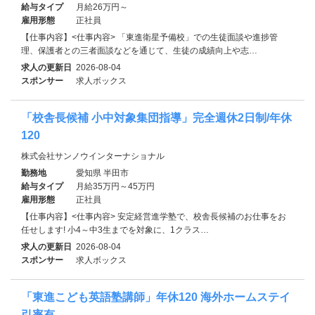
給与タイプ
月給26万円～
雇用形態
正社員
【仕事内容】<仕事内容> 「東進衛星予備校」での生徒面談や進捗管
理、保護者との三者面談などを通じて、生徒の成績向上や志…
求人の更新日
2026-08-04
スポンサー
求人ボックス
「校舎長候補 小中対象集団指導」完全週休2日制/年休
120
株式会社サンノウインターナショナル
勤務地
愛知県 半田市
給与タイプ
月給35万円～45万円
雇用形態
正社員
【仕事内容】<仕事内容> 安定経営進学塾で、校舎長候補のお仕事をお
任せします! 小4～中3生までを対象に、1クラス…
求人の更新日
2026-08-04
スポンサー
求人ボックス
「東進こども英語塾講師」年休120 海外ホームステイ
引率有