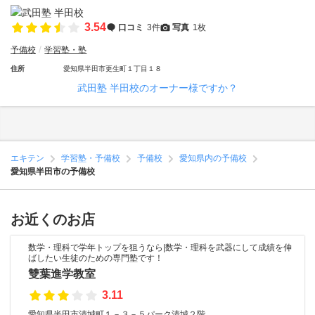
3.54
口コミ
3件
写真
1枚
予備校
学習塾・塾
住所
愛知県半田市更生町１丁目１８
武田塾 半田校のオーナー様ですか？
エキテン
学習塾・予備校
予備校
愛知県内の予備校
愛知県半田市の予備校
お近くのお店
数学・理科で学年トップを狙うなら|数学・理科を武器にして成績を伸
ばしたい生徒のための専門塾です！
雙葉進学教室
3.11
愛知県半田市清城町１－３－５パーク清城２階