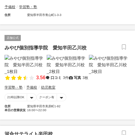
予備校
学習塾・塾
住所
愛知県半田市青山町1-3-3
店舗公式
みやび個別指導学院 愛知半田乙川校
3.56
口コミ
3件
写真
3枚
学習塾・塾
予備校
幼児教室
21時以降OK
クーポン有
住所
愛知県半田市美原町1-92
本日の営業状況
16:00〜22:00
河合サテライト半田校