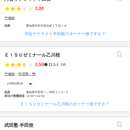
3.00
予備校
住所
愛知県半田市更生町１丁目１８
河合サテライト半田校のオーナー様ですか？
ＥＩＳＵゼミナール乙川校
3.50
口コミ
2件
予備校
学習塾・塾
21時以降OK
住所
愛知県半田市一ノ草町２１０−４
本日の営業状況
14:00〜22:00
ＥＩＳＵゼミナール乙川校のオーナー様ですか？
武田塾 半田校