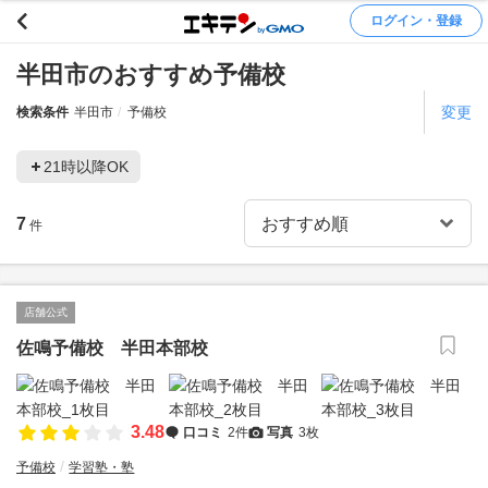
ログイン・登録
半田市のおすすめ予備校
変更
検索条件
半田市
予備校
21時以降OK
7
件
店舗公式
佐鳴予備校 半田本部校
3.48
口コミ
2件
写真
3枚
予備校
学習塾・塾