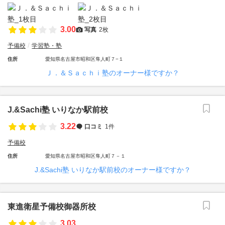
3.00
写真
2枚
予備校
学習塾・塾
住所
愛知県名古屋市昭和区隼人町７−１
Ｊ．＆Ｓａｃｈｉ塾のオーナー様ですか？
J.&Sachi塾 いりなか駅前校
3.22
口コミ
1件
予備校
住所
愛知県名古屋市昭和区隼人町７－１
J.&Sachi塾 いりなか駅前校のオーナー様ですか？
東進衛星予備校御器所校
3.03