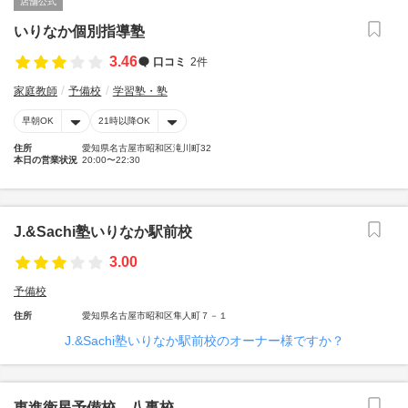
店舗公式
いりなか個別指導塾
3.46
口コミ
2件
家庭教師
予備校
学習塾・塾
早朝OK
21時以降OK
住所
愛知県名古屋市昭和区滝川町32
本日の営業状況
20:00〜22:30
J.&Sachi塾いりなか駅前校
3.00
予備校
住所
愛知県名古屋市昭和区隼人町７－１
J.&Sachi塾いりなか駅前校のオーナー様ですか？
東進衛星予備校 八事校