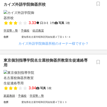
カイズ外語学院御器所校
3.33
口コミ
1件
写真
1枚
学習塾・塾
予備校
幼児教室
住所
愛知県名古屋市昭和区阿由知通２丁目１５−４
カイズ外語学院御器所校のオーナー様ですか？
東京個別指導学院名古屋校御器所教室生徒連絡専
用
3.04
写真
1枚
家庭教師
予備校
学習塾・塾
住所
愛知県名古屋市昭和区阿由知通４丁目１３