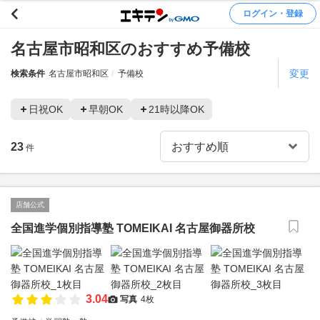
ログイン・登録
名古屋市昭和区のおすすめ予備校
変更
検索条件
名古屋市昭和区
予備校
日祝OK
早朝OK
21時以降OK
23
件
店舗公式
全国進学個別指導塾 TOMEIKAI 名古屋御器所校
3.04
写真
4枚