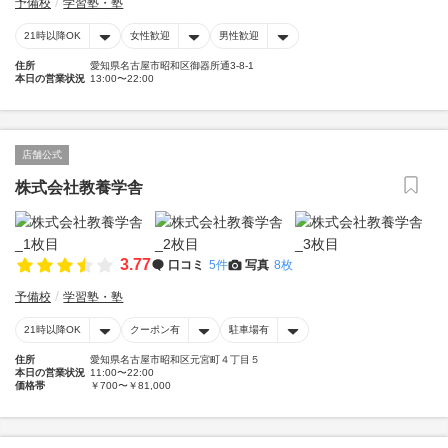
予備校
学習塾・塾
21時以降OK
女性歓迎
男性歓迎
住所
愛知県名古屋市昭和区御器所通3-8-1
本日の営業状況
13:00〜22:00
店舗公式
株式会社教養学舎
3.77
口コミ
5件
写真
8枚
予備校
学習塾・塾
21時以降OK
クーポン有
駐車場有
住所
愛知県名古屋市昭和区元宮町４丁目５
本日の営業状況
11:00〜22:00
価格帯
￥700〜￥81,000