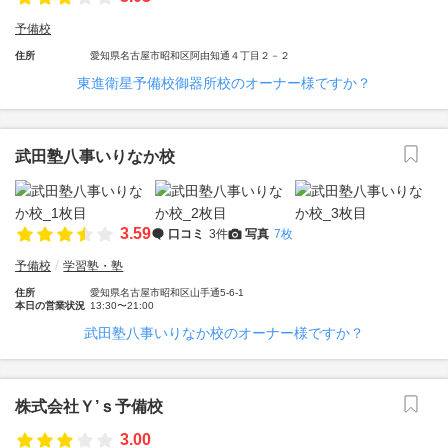
予備校
住所
愛知県名古屋市昭和区阿由知通４丁目２－２
東進衛星予備校御器所校のオーナー様ですか？
武田塾八事いりなか校
3.59
口コミ
3件
写真
7枚
予備校
学習塾・塾
住所
愛知県名古屋市昭和区山手通5-6-1
本日の営業状況
13:30〜21:00
武田塾八事いりなか校のオーナー様ですか？
株式会社Ｙ’ｓ予備校
3.00