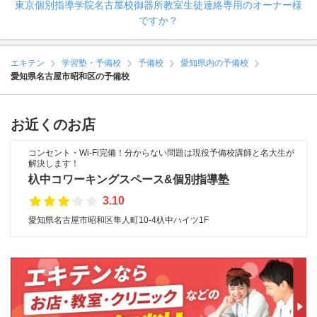
東京個別指導学院名古屋校御器所教室生徒連絡専用のオーナー様
ですか？
エキテン
学習塾・予備校
予備校
愛知県内の予備校
愛知県名古屋市昭和区の予備校
お近くのお店
コンセント・Wi-Fi完備！分からない問題は現役予備校講師と名大生が
解決します！
杁中コワーキングスペース&個別指導塾
3.10
愛知県名古屋市昭和区隼人町10-4杁中ハイツ1F