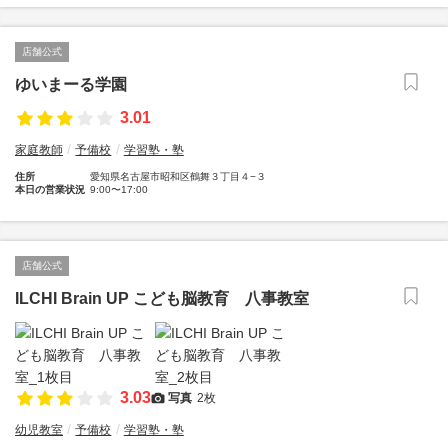
店舗公式
ゆいまーる学園
3.01
家庭教師
予備校
学習塾・塾
住所
愛知県名古屋市昭和区鶴舞３丁目４−３
本日の営業状況
9:00〜17:00
店舗公式
ILCHI Brain UP こども脳教育 八事教室
3.03
写真
2枚
幼児教室
予備校
学習塾・塾