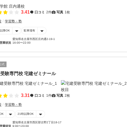
3.41
口コミ
2件
写真
1枚
校
学習塾・塾
時以降OK
駐車場有
愛知県名古屋市西区庄内通2-19-1
営業状況
16:00〜22:00
公式
受験専門校 宅建ゼミナール
3.31
口コミ
1件
写真
2枚
校
学習塾・塾
OK
21時以降OK
愛知県名古屋市西区那古野2丁目18-17
営業状況
9:00〜23:00