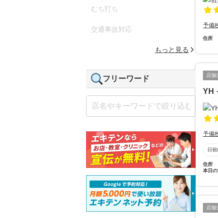
むち打ち
予備
交通事故対応
住所
もっと見る
店舗
フリーワード
YH
予備
日祝
住所
本日の
店舗