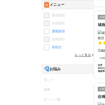
メニュー
夏期講習
店舗
冬期講習
城
通期講習
短期講習
高校生
予備
もっと見る
21
住所
本日の
お悩み
価格帯
肩こり
腰痛
店舗
佐
ぎっくり腰