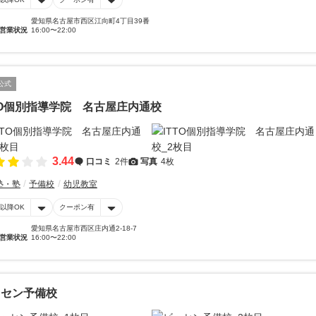
愛知県名古屋市西区江向町4丁目39番
営業状況
16:00〜22:00
公式
TO個別指導学院 名古屋庄内通校
3.44
口コミ
2件
写真
4枚
塾・塾
予備校
幼児教室
時以降OK
クーポン有
愛知県名古屋市西区庄内通2-18-7
営業状況
16:00〜22:00
ッセン予備校