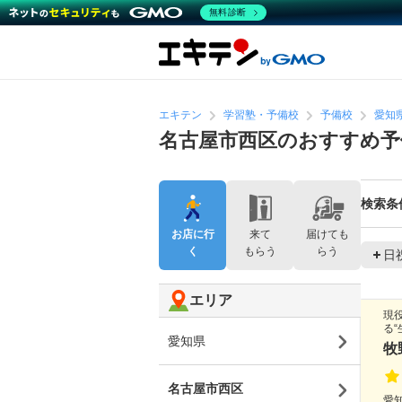
無料診断
エキテン
学習塾・予備校
予備校
愛知
名古屋市西区のおすすめ予
検索条
お店に行
来て
届けても
く
もらう
らう
日
エリア
現
る
愛知県
牧
名古屋市西区
愛