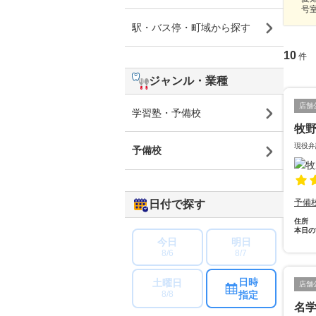
号
駅・バス停・町域から探す
10
件
ジャンル・業種
店舗
学習塾・予備校
牧
現役弁
予備校
予備
日付で探す
住所
本日の
今日
明日
8/6
8/7
日時
土曜日
店舗
指定
8/8
名学