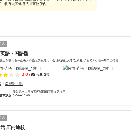
室 牧野太郎経営法律事務所内
公式
野英語・国語塾
護士が教える一生モノの論理的思考力｜合格の先にある“生きる力”まで育む唯一無二の指導
3.07
写真
2枚
校
学習塾・塾
愛知県名古屋市西区城西四丁目５番４号
営業状況
9:00〜19:00
公式
館 庄内通校