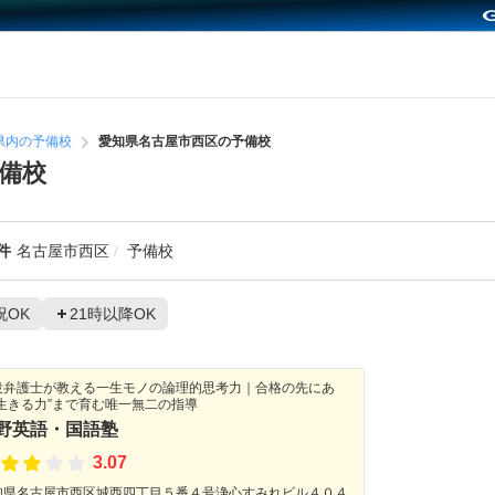
県内の予備校
愛知県名古屋市西区の予備校
備校
件
名古屋市西区
予備校
祝OK
21時以降OK
役弁護士が教える一生モノの論理的思考力｜合格の先にあ
“生きる力”まで育む唯一無二の指導
野英語・国語塾
3.07
知県名古屋市西区城西四丁目５番４号浄心すみれビル４０４