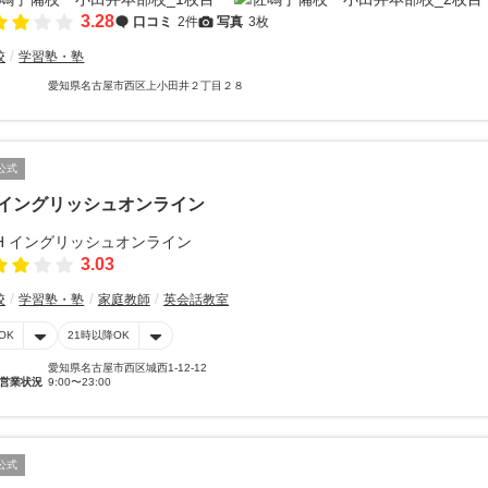
3.28
口コミ
2件
写真
3枚
校
学習塾・塾
愛知県名古屋市西区上小田井２丁目２８
公式
 イングリッシュオンライン
3.03
校
学習塾・塾
家庭教師
英会話教室
OK
21時以降OK
愛知県名古屋市西区城西1-12-12
営業状況
9:00〜23:00
公式