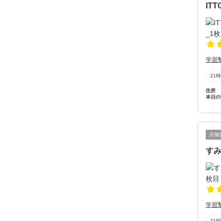
IT
学習
21
住所
本日の
店舗
す
学習
21