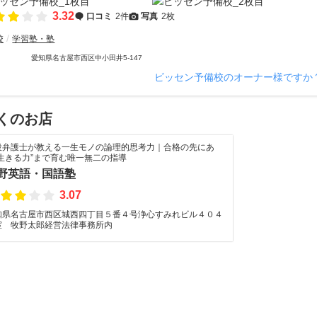
3.32
口コミ
2件
写真
2枚
校
学習塾・塾
愛知県名古屋市西区中小田井5-147
ビッセン予備校のオーナー様ですか
くのお店
役弁護士が教える一生モノの論理的思考力｜合格の先にあ
“生きる力”まで育む唯一無二の指導
野英語・国語塾
3.07
知県名古屋市西区城西四丁目５番４号浄心すみれビル４０４
室 牧野太郎経営法律事務所内