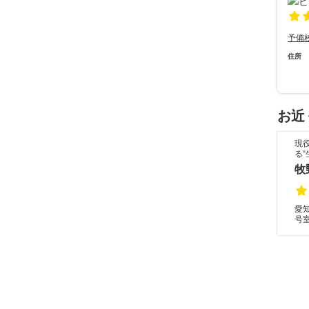
予備
住所
お近
現
る
牧
愛
号