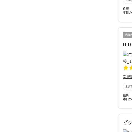
住所
本日の
店舗
IT
学習
21
住所
本日の
ビ