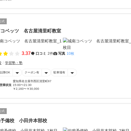
公式
南コベッツ 名古屋清里町教室
3.37
口コミ
2件
写真
10枚
校
学習塾・塾
時以降OK
クーポン有
駐車場有
愛知県名古屋市西区清里町87
営業状況
15:00〜21:30
￥2,160〜￥30,000
公式
鳴予備校 小田井本部校