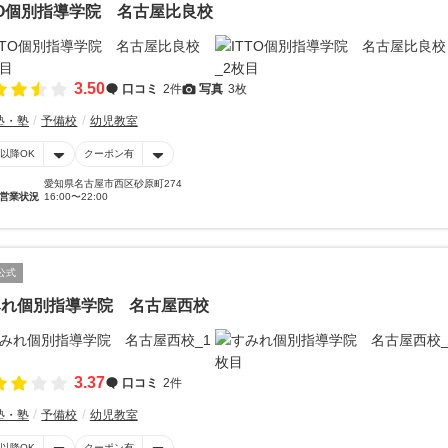
TO個別指導学院 名古屋比良校
3.50
口コミ
2件
写真
3枚
塾・塾
予備校
幼児教室
時以降OK
クーポン有
愛知県名古屋市西区砂原町274
営業状況
16:00〜22:00
公式
みれ個別指導学院 名古屋西校
3.37
口コミ
2件
塾・塾
予備校
幼児教室
時以降OK
クーポン有