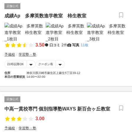
店舗公式
成績Ap 多摩英数進学教室 柿生教室
3.50
口コミ
2件
写真
11枚
予備校
学習塾・塾
21時以降OK
クーポン有
住所
神奈川県川崎市麻生区上麻生5丁目39-12
本日の営業状況
14:00〜22:00
店舗公式
中高一貫校専門 個別指導塾WAYS 新百合ヶ丘教室
3.00
予備校
学習塾・塾