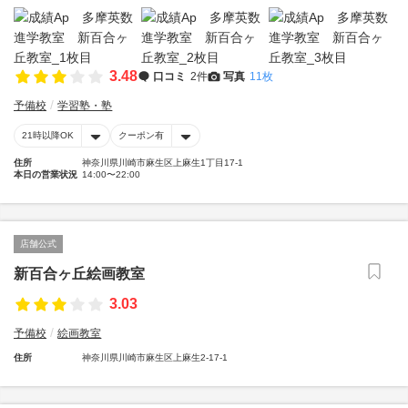
3.48
口コミ
2件
写真
11枚
予備校
学習塾・塾
21時以降OK
クーポン有
住所
神奈川県川崎市麻生区上麻生1丁目17-1
本日の営業状況
14:00〜22:00
店舗公式
新百合ヶ丘絵画教室
3.03
予備校
絵画教室
住所
神奈川県川崎市麻生区上麻生2-17-1