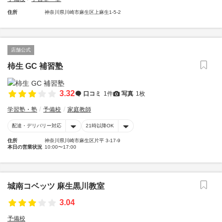
住所
神奈川県川崎市麻生区上麻生1-5-2
店舗公式
柿生 GC 補習塾
3.32
口コミ
1件
写真
1枚
学習塾・塾
予備校
家庭教師
配達・デリバリー対応
21時以降OK
住所
神奈川県川崎市麻生区片平 3-17-9
本日の営業状況
10:00〜17:00
城南コベッツ 麻生黒川教室
3.04
予備校