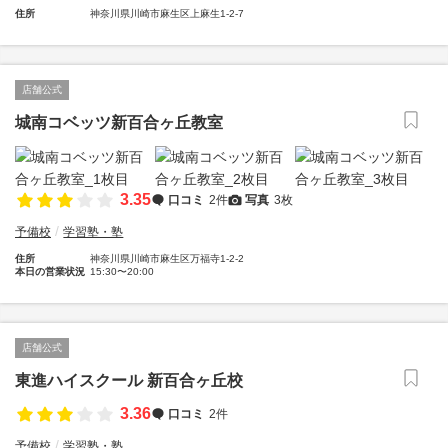
住所
神奈川県川崎市麻生区上麻生1-2-7
店舗公式
城南コベッツ新百合ヶ丘教室
3.35
口コミ
2件
写真
3枚
予備校
学習塾・塾
住所
神奈川県川崎市麻生区万福寺1-2-2
本日の営業状況
15:30〜20:00
店舗公式
東進ハイスクール 新百合ヶ丘校
3.36
口コミ
2件
予備校
学習塾・塾