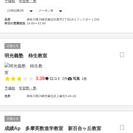
予備校
学習塾・塾
21時以降OK
クーポン有
住所
神奈川県川崎市麻生区栗平2丁目16-1ブックポート203
本日の営業状況
14:00〜22:00
店舗公式
明光義塾 柿生教室
3.39
口コミ
2件
写真
1枚
予備校
学習塾・塾
住所
神奈川県川崎市麻生区上麻生5-43-18
店舗公式
成績Ap 多摩英数進学教室 新百合ヶ丘教室