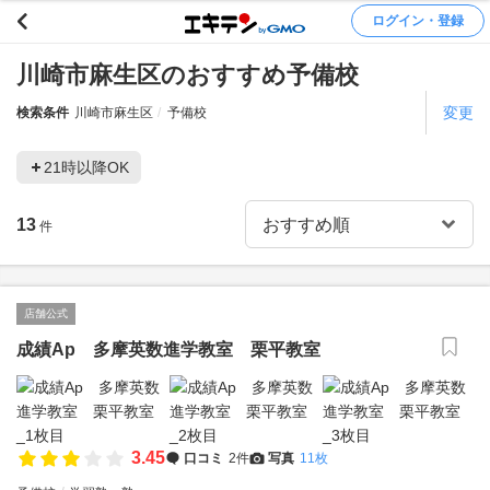
ログイン・登録
川崎市麻生区のおすすめ予備校
変更
検索条件
川崎市麻生区
予備校
21時以降OK
13
件
店舗公式
成績Ap 多摩英数進学教室 栗平教室
3.45
口コミ
2件
写真
11枚