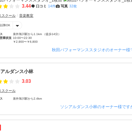
3.44
口コミ
14件
写真
32枚
ススクール
音楽教室
時以降OK
ス
泉外旭川駅から1.1km （徒歩14分）
営業状況
10:00〜22:30
￥2,900〜￥6,800
秋田パフォーマンススタジオのオーナー様
シアルダンス小林
3.03
ススクール
ス
泉外旭川駅から2.4km
ソシアルダンス小林のオーナー様です