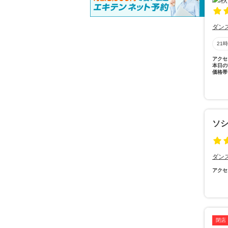
ダン
21
アクセ
本日の
価格帯
ソ
ダン
アクセ
閉店