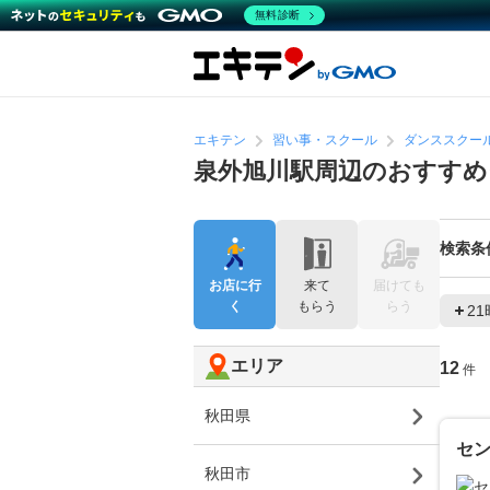
無料診断
エキテン
習い事・スクール
ダンススクー
泉外旭川駅周辺のおすすめ
検索条
お店に行
来て
届けても
く
もらう
らう
2
エリア
12
件
秋田県
セ
秋田市