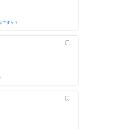
様ですか？
？