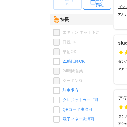
指定
8/8
ダン
アクセ
特長
エキテン ネット予約
日祝OK
stu
早朝OK
21時以降OK
ダン
アクセ
24時間営業
クーポン有
駐車場有
ア
クレジットカード可
QRコード決済可
ダン
電子マネー決済可
アクセ