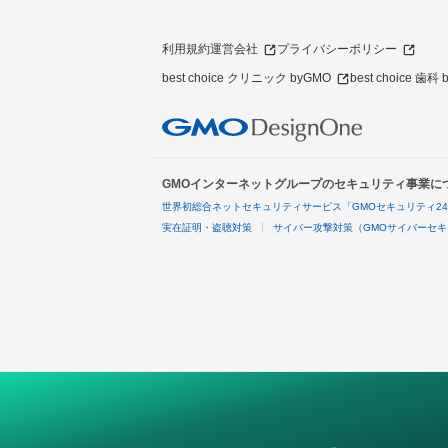
利用規約
運営会社
プライバシーポリシー
best choice クリニック byGMO
best choice 歯科
GMOインターネットグループのセキュリティ事業に
世界初総合ネットセキュリティサービス「GMOセキュリティ2
実在証明・盗聴対策
サイバー攻撃対策（GMOサイバーセキ