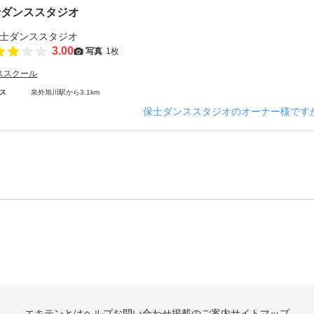
士ダンススタジオ
3.00
写真
1枚
ススクール
ス
泉外旭川駅から3.1km
保士ダンススタジオのオーナー様です
エキテンとは
ヘルプ
お問い合わせ
掲載のご案内
サイトマップ