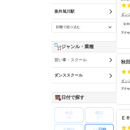
泉外旭川駅
ダン
駐車
アクセ
ジャンル・業種
習い事・スクール
秋
ダンススクール
ダン
アクセ
日付で探す
今日
明日
8/6
8/7
Ｅ
日時
土曜日