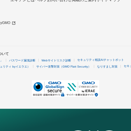
 byGMO
ついて
セキュリティ相談AIチャットボット
4」
パスワード漏洩診断
Webサイトリスク診断
セキ
ュリティ byイエラエ）
サイバー攻撃対策（GMO Flatt Security）
なりすまし対策