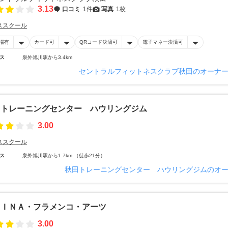
3.13
口コミ
1件
写真
1枚
ススクール
場有
カード可
QRコード決済可
電子マネー決済可
ス
泉外旭川駅から3.4km
セントラルフィットネスクラブ秋田のオーナ
田トレーニングセンター ハウリングジム
3.00
ススクール
ス
泉外旭川駅から1.7km （徒歩21分）
秋田トレーニングセンター ハウリングジムのオ
ＲＩＮＡ・フラメンコ・アーツ
3.00