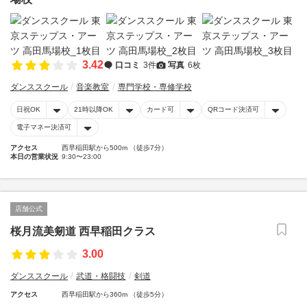
3.42
口コミ
3件
写真
6枚
ダンススクール
音楽教室
専門学校・専修学校
日祝OK
21時以降OK
カード可
QRコード決済可
電子マネー決済可
アクセス
西早稲田駅から500m （徒歩7分）
本日の営業状況
9:30〜23:00
店舗公式
桜月流美剱道 西早稲田クラス
3.00
ダンススクール
武道・格闘技
剣道
アクセス
西早稲田駅から360m （徒歩5分）