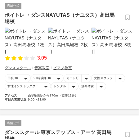
店舗公式
ボイトレ ・ダンスNAYUTAS（ナユタス）高田馬
場校
3.05
ダンススクール
音楽教室
ピアノ教室
日祝OK
21時以降OK
カード可
女性スタッフ
女性インストラクター
レンタル
無料体験
アクセス
西早稲田駅から870m （徒歩11分）
本日の営業状況
9:00〜23:00
店舗公式
ダンススクール 東京ステップス・アーツ 高田馬
場校