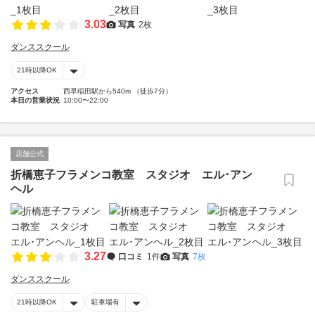
3.03
写真
2枚
ダンススクール
21時以降OK
アクセス
西早稲田駅から540m （徒歩7分）
本日の営業状況
10:00〜22:00
店舗公式
折橋恵子フラメンコ教室 スタジオ エル･アン
ヘル
3.27
口コミ
1件
写真
7枚
ダンススクール
21時以降OK
駐車場有