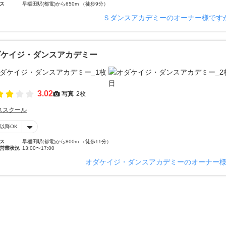
ス
早稲田駅(都電)から650m （徒歩9分）
Ｓダンスアカデミーのオーナー様です
ダケイジ・ダンスアカデミー
3.02
写真
2枚
ススクール
時以降OK
ス
早稲田駅(都電)から800m （徒歩11分）
営業状況
13:00〜17:00
オダケイジ・ダンスアカデミーのオーナー