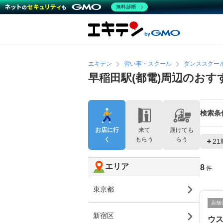
無料診断
エキテン
習い事・スクール
ダンススクー
早稲田駅(都電)周辺のお
検索条
お店に行
来て
届けても
く
もらう
らう
2
エリア
8
件
東京都
店舗
新宿区
ウ