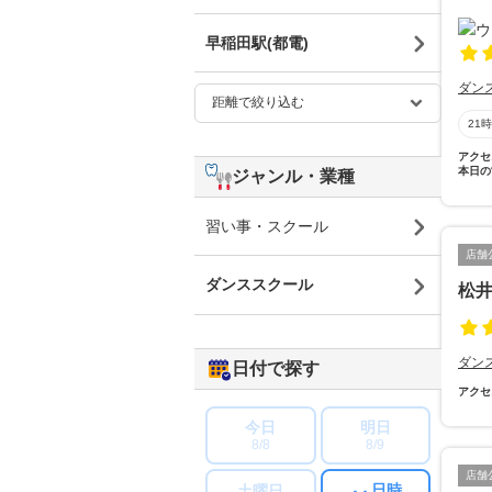
早稲田駅(都電)
ダン
21
アクセ
本日の
ジャンル・業種
習い事・スクール
店舗
ダンススクール
松
ダン
日付で探す
アクセ
今日
明日
8/8
8/9
店舗
日時
土曜日