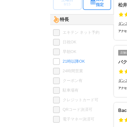
指定
8/15
松
特長
ダン
アクセ
エキテン ネット予約
日祝OK
早朝OK
店舗
21時以降OK
バク
24時間営業
クーポン有
ダン
アクセ
駐車場有
クレジットカード可
QRコード決済可
Bac
電子マネー決済可