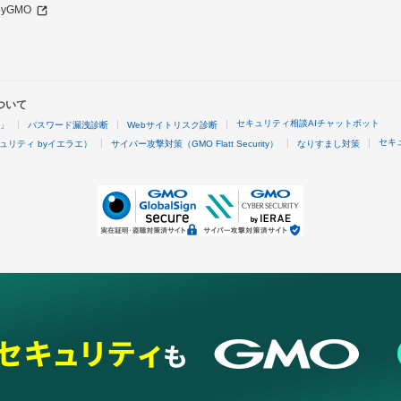
 byGMO
ついて
セキュリティ相談AIチャットボット
4」
パスワード漏洩診断
Webサイトリスク診断
セキ
ュリティ byイエラエ）
サイバー攻撃対策（GMO Flatt Security）
なりすまし対策