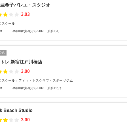
井亜希子バレエ・スタジオ
3.03
ススクール
ス
早稲田駅(都電)から540m （徒歩7分）
公式
トレ 新宿江戸川橋店
3.00
ススクール
フィットネスクラブ・スポーツジム
ス
早稲田駅(都電)から810m （徒歩11分）
k Beach Studio
3.00