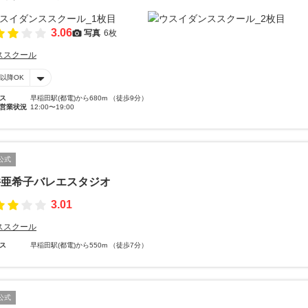
3.06
写真
6枚
ススクール
時以降OK
ス
早稲田駅(都電)から680m （徒歩9分）
営業状況
12:00〜19:00
公式
井亜希子バレエスタジオ
3.01
ススクール
ス
早稲田駅(都電)から550m （徒歩7分）
公式