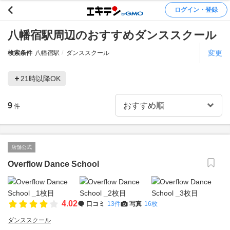
ログイン・登録
八幡宿駅周辺のおすすめダンススクール
変更
検索条件
八幡宿駅
ダンススクール
21時以降OK
9
件
店舗公式
Overflow Dance School
4.02
口コミ
13件
写真
16枚
ダンススクール