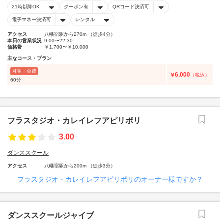
21時以降OK
クーポン有
QRコード決済可
電子マネー決済可
レンタル
アクセス
八幡宿駅から270m （徒歩4分）
本日の営業状況
9:00〜22:30
価格帯
￥1,700〜￥10,000
主なコース・プラン
月謝・会費
6,000
￥
（税込）
60分
フラスタジオ・カレイレフアピリポリ
3.00
ダンススクール
アクセス
八幡宿駅から200m （徒歩3分）
フラスタジオ・カレイレフアピリポリのオーナー様ですか？
ダンススクールジャイブ