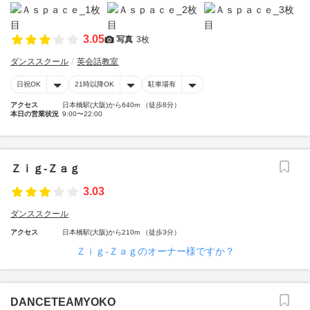
3.05
写真
3枚
ダンススクール
英会話教室
日祝OK
21時以降OK
駐車場有
アクセス
日本橋駅(大阪)から640m （徒歩8分）
本日の営業状況
9:00〜22:00
Ｚｉｇ‐Ｚａｇ
3.03
ダンススクール
アクセス
日本橋駅(大阪)から210m （徒歩3分）
Ｚｉｇ‐Ｚａｇのオーナー様ですか？
DANCETEAMYOKO