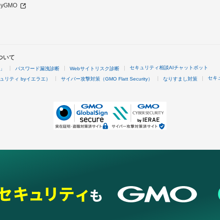
 byGMO
ついて
セキュリティ相談AIチャットボット
4」
パスワード漏洩診断
Webサイトリスク診断
セキ
ュリティ byイエラエ）
サイバー攻撃対策（GMO Flatt Security）
なりすまし対策