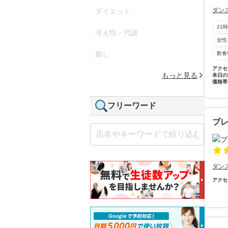
ダン
ダイエット
21
冷え性・代謝
女性
癒し
飲食
アクセ
もっと見る
本日の
価格帯
フリーワード
ブ
ダン
アクセ