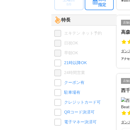
本日の
指定
8/8
特長
店舗
高
エキテン ネット予約
日祝OK
ダン
早朝OK
アクセ
21時以降OK
24時間営業
店舗
クーポン有
西千
駐車場有
クレジットカード可
QRコード決済可
電子マネー決済可
ダン