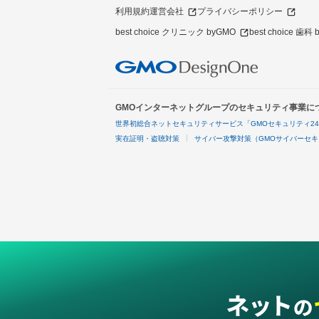
利用規約
運営会社
プライバシーポリシー
best choice クリニック byGMO
best choice 歯科
GMOインターネットグループのセキュリティ事業に
世界初総合ネットセキュリティサービス「GMOセキュリティ2
実在証明・盗聴対策
サイバー攻撃対策（GMOサイバーセキ