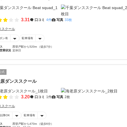
3.31
口コミ
4件
写真
33枚
ススクール
ポン有
駐車場有
ス
西登戸駅から520m （徒歩7分）
営業状況
定休日
公式
老原ダンススクール
3.20
口コミ
1件
写真
2枚
ススクール
時以降OK
駐車場有
ス
西登戸駅から470m （徒歩6分）