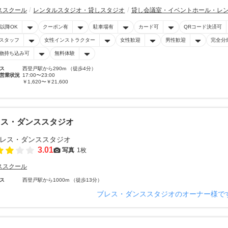
ススクール
レンタルスタジオ・貸しスタジオ
貸し会議室・イベントホール・レ
時以降OK
クーポン有
駐車場有
カード可
QRコード決済可
スタッフ
女性インストラクター
女性歓迎
男性歓迎
完全分
物持ち込み可
無料体験
ス
西登戸駅から290m （徒歩4分）
営業状況
17:00〜23:00
￥1,620〜￥21,600
レス・ダンススタジオ
3.01
写真
1枚
ススクール
ス
西登戸駅から1000m （徒歩13分）
ブレス・ダンススタジオのオーナー様で