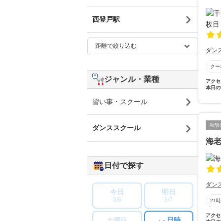
西登戸駅
ダン
クー
ジャンル・業種
アクセ
本日の
習い事・スクール
店舗
ダンススクール
海
日付で探す
ダン
今日
明日
8/6
8/7
21
アクセ
日時
土曜日