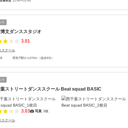
営業状況
12:00〜22:00
公式
森博文ダンススタジオ
3.01
ススクール
ス
西登戸駅から670m （徒歩9分）
公式
葉ストリートダンススクール Beat squad BASIC
3.03
写真
3枚
ススクール