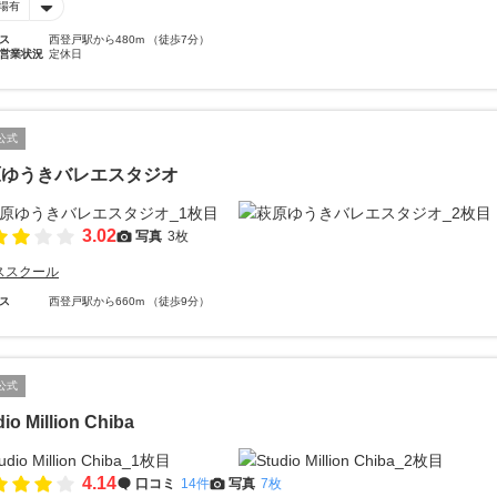
場有
ス
西登戸駅から480m （徒歩7分）
営業状況
定休日
公式
原ゆうきバレエスタジオ
3.02
写真
3枚
ススクール
ス
西登戸駅から660m （徒歩9分）
公式
io Million Chiba
4.14
口コミ
14件
写真
7枚