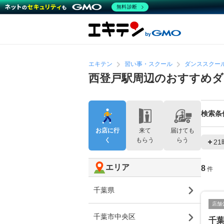
無料診断
エキテン
習い事・スクール
ダンススクー
西登戸駅周辺のおすすめ
検索条
お店に行
来て
届けても
く
もらう
らう
2
エリア
8
件
千葉県
店舗
千葉市中央区
千葉