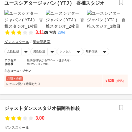
ユースシアタージャパン ( YTJ ) 香椎スタジオ
3.11
写真
28枚
ダンススクール
英会話教室
女性歓迎
男性歓迎
レンタル
無料体験
アクセス
西鉄香椎駅から260m （徒歩4分）
価格帯
￥825〜￥2,200
主なコース・プラン
月謝・会費
825
￥
（税込）
レッスン費／1時間あたり
ジャストダンススタジオ福岡香椎校
3.00
ダンススクール