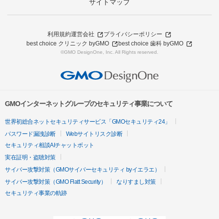
サイトマップ
利用規約
運営会社
プライバシーポリシー
best choice クリニック byGMO
best choice 歯科 byGMO
©GMO DesignOne, Inc. All Rights reserved.
GMOインターネットグループのセキュリティ事業について
世界初総合ネットセキュリティサービス「GMOセキュリティ24」
パスワード漏洩診断
Webサイトリスク診断
セキュリティ相談AIチャットボット
実在証明・盗聴対策
サイバー攻撃対策（GMOサイバーセキュリティ byイエラエ）
サイバー攻撃対策（GMO Flatt Security）
なりすまし対策
セキュリティ事業の軌跡