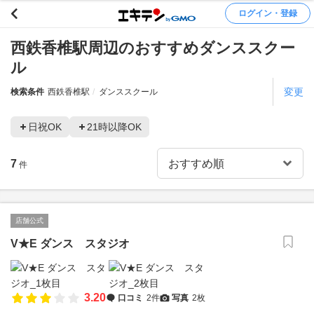
ログイン・登録
西鉄香椎駅周辺のおすすめダンススクー
ル
変更
検索条件
西鉄香椎駅
ダンススクール
日祝OK
21時以降OK
7
件
店舗公式
V★E ダンス スタジオ
3.20
口コミ
2件
写真
2枚