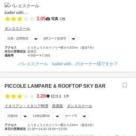
3.05
写真
1枚
ダンススクール
出張・訪問対応
QRコード決済可
アクセス
とうきょうスカイツリー駅から520m （徒歩7分）
本日の営業状況
定休日
価格帯
￥500〜￥7,000
バレエスクール ballet with…のオーナー様ですか？
PICCOLE LAMPARE & ROOFTOP SKY BAR
3.28
口コミ
1件
イタリアン・イタリア料理
居酒屋
ダンススクール
日祝OK
21時以降OK
カード可
アクセス
とうきょうスカイツリー駅から220m （徒歩3分）
本日の営業状況
11:30〜14:30 18:00〜23:00