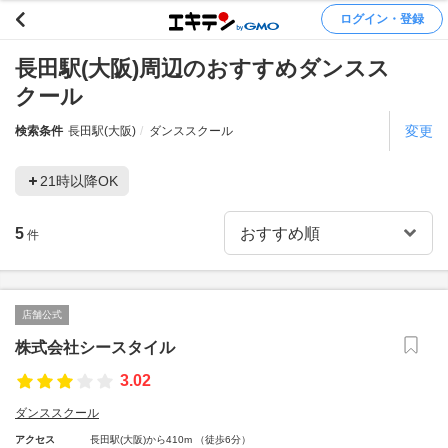
ログイン・登録
長田駅(大阪)周辺のおすすめダンスス
クール
変更
検索条件
長田駅(大阪)
ダンススクール
21時以降OK
5
件
店舗公式
株式会社シースタイル
3.02
ダンススクール
アクセス
長田駅(大阪)から410m （徒歩6分）