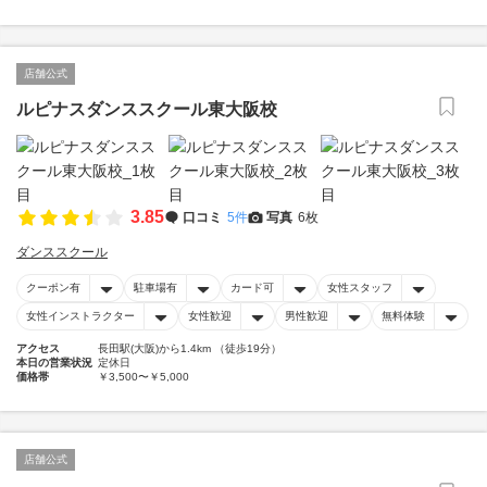
店舗公式
ルピナスダンススクール東大阪校
3.85
口コミ
5件
写真
6枚
ダンススクール
クーポン有
駐車場有
カード可
女性スタッフ
女性インストラクター
女性歓迎
男性歓迎
無料体験
アクセス
長田駅(大阪)から1.4km （徒歩19分）
本日の営業状況
定休日
価格帯
￥3,500〜￥5,000
店舗公式