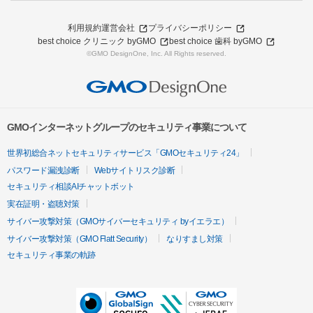
利用規約
運営会社
プライバシーポリシー
best choice クリニック byGMO
best choice 歯科 byGMO
©GMO DesignOne, Inc. All Rights reserved.
GMOインターネットグループのセキュリティ事業について
世界初総合ネットセキュリティサービス「GMOセキュリティ24」
パスワード漏洩診断
Webサイトリスク診断
セキュリティ相談AIチャットボット
実在証明・盗聴対策
サイバー攻撃対策（GMOサイバーセキュリティ byイエラエ）
サイバー攻撃対策（GMO Flatt Security）
なりすまし対策
セキュリティ事業の軌跡