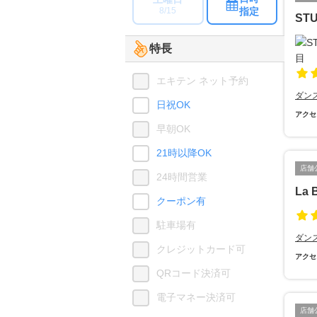
指定
8/15
STU
特長
エキテン ネット予約
ダン
日祝OK
アクセ
早朝OK
21時以降OK
店舗
24時間営業
La B
クーポン有
駐車場有
ダン
クレジットカード可
アクセ
QRコード決済可
電子マネー決済可
店舗