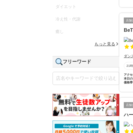
ダイエット
冷え性・代謝
店舗
BeT
癒し
もっと見る
ダン
フリーワード
21
アクセ
本日の
価格帯
店舗
ハ