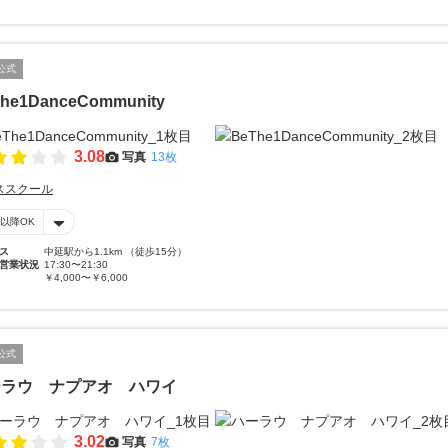
公式
he1DanceCommunity
3.08
写真
13枚
ススクール
時以降OK
ス
中延駅から1.1km （徒歩15分）
営業状況
17:30〜21:30
￥4,000〜￥6,000
公式
ーラウ ナプアオ ハワイ
3.02
写真
7枚