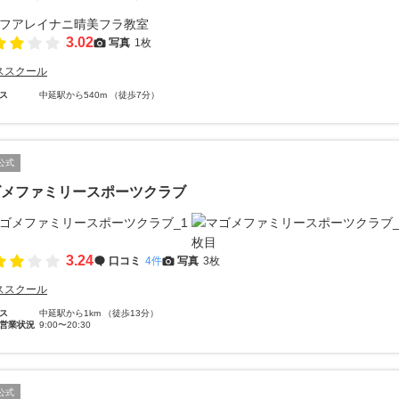
3.02
写真
1枚
ススクール
ス
中延駅から540m （徒歩7分）
公式
ゴメファミリースポーツクラブ
3.24
口コミ
4件
写真
3枚
ススクール
ス
中延駅から1km （徒歩13分）
営業状況
9:00〜20:30
公式