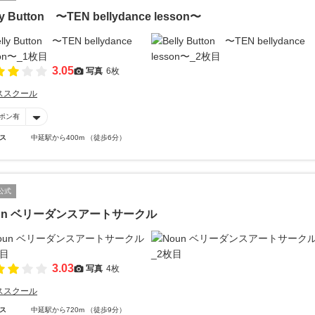
ly Button 〜TEN bellydance lesson〜
3.05
写真
6枚
ススクール
ポン有
ス
中延駅から400m （徒歩6分）
公式
un ベリーダンスアートサークル
3.03
写真
4枚
ススクール
ス
中延駅から720m （徒歩9分）