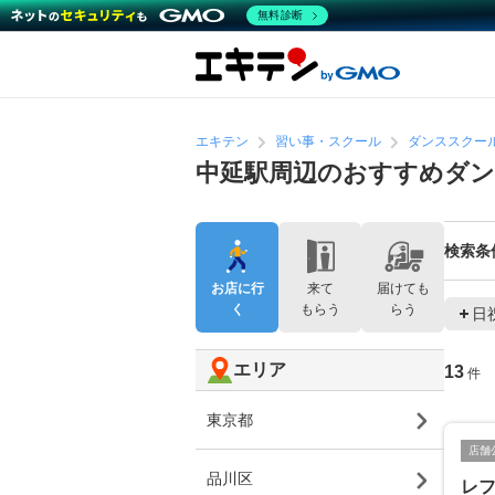
無料診断
エキテン
習い事・スクール
ダンススクー
中延駅周辺のおすすめダ
検索条
お店に行
来て
届けても
く
もらう
らう
日
エリア
13
件
東京都
店舗
品川区
レ