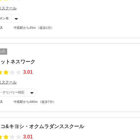
ススクール
ポン有
ス
中延駅から45m （徒歩1分）
公式
ィットネスワーク
3.01
ススクール
・デリバリー対応
ス
中延駅から480m （徒歩7分）
ウコ&キヨシ・オクムラダンススクール
3.01