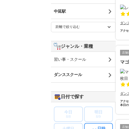
中延駅
ダン
アクセ
ジャンル・業種
店舗
習い事・スクール
マ
ダンススクール
ダン
日付で探す
アクセ
本日の
今日
明日
8/8
8/9
店舗
日時
土曜日