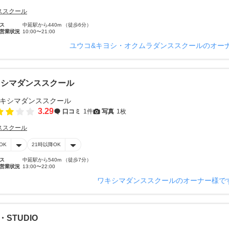
ススクール
ス
中延駅から440m （徒歩6分）
営業状況
10:00〜21:00
ユウコ&キヨシ・オクムラダンススクールのオー
キシマダンススクール
3.29
口コミ
1件
写真
1枚
ススクール
OK
21時以降OK
ス
中延駅から540m （徒歩7分）
営業状況
13:00〜22:00
ワキシマダンススクールのオーナー様で
I・STUDIO