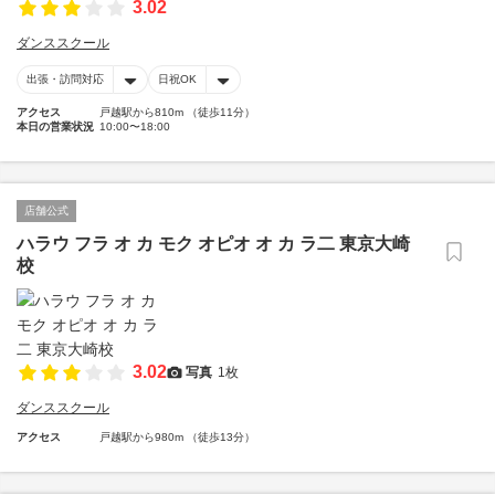
3.02
ダンススクール
出張・訪問対応
日祝OK
アクセス
戸越駅から810m （徒歩11分）
本日の営業状況
10:00〜18:00
店舗公式
ハラウ フラ オ カ モク オピオ オ カ ラ二 東京大崎
校
3.02
写真
1枚
ダンススクール
アクセス
戸越駅から980m （徒歩13分）