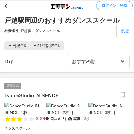
ログイン・登録
戸越駅周辺のおすすめダンススクール
変更
検索条件
戸越駅
ダンススクール
日祝OK
21時以降OK
15
件
店舗公式
DanceStudio IN-SENCE
3.29
口コミ
3件
写真
13枚
ダンススクール