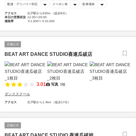
配達・デリバリー対応
クーポン有
駐車場有
アクセス
出戸駅から630m （徒歩8分）
本日の営業状況
12:30〜20:00
価格帯
￥1,000〜￥10,000
店舗公式
BEAT ART DANCE STUDIO喜連瓜破店
3.01
写真
3枚
ダンススクール
アクセス
出戸駅から1.3km （徒歩17分）
店舗公式
BEAT ART DANCE STUDIO 喜連瓜破校