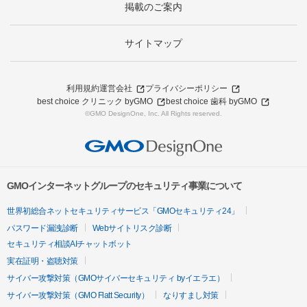
掲載のご案内
サイトマップ
利用規約
運営会社
プライバシーポリシー
best choice クリニック byGMO
best choice 歯科 byGMO
©GMO DesignOne, Inc. All Rights reserved.
GMOインターネットグループのセキュリティ事業について
世界初総合ネットセキュリティサービス「GMOセキュリティ24」
パスワード漏洩診断
Webサイトリスク診断
セキュリティ相談AIチャットボット
実在証明・盗聴対策
サイバー攻撃対策（GMOサイバーセキュリティ byイエラエ）
サイバー攻撃対策（GMO Flatt Security）
なりすまし対策