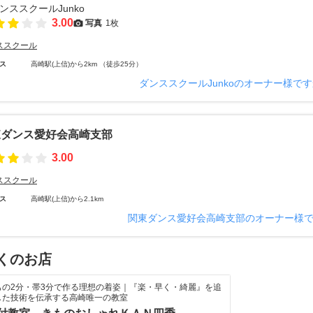
3.00
写真
1枚
ススクール
ス
高崎駅(上信)から2km （徒歩25分）
ダンススクールJunkoのオーナー様で
東ダンス愛好会高崎支部
3.00
ススクール
ス
高崎駅(上信)から2.1km
関東ダンス愛好会高崎支部のオーナー様
くのお店
もの2分・帯3分で作る理想の着姿｜『楽・早く・綺麗』を追
した技術を伝承する高崎唯一の教室