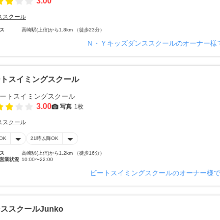
3.00
ススクール
ス
高崎駅(上信)から1.8km （徒歩23分）
Ｎ・Ｙキッズダンススクールのオーナー様
ートスイミングスクール
3.00
写真
1枚
ススクール
OK
21時以降OK
ス
高崎駅(上信)から1.2km （徒歩16分）
営業状況
10:00〜22:00
ビートスイミングスクールのオーナー様
ススクールJunko