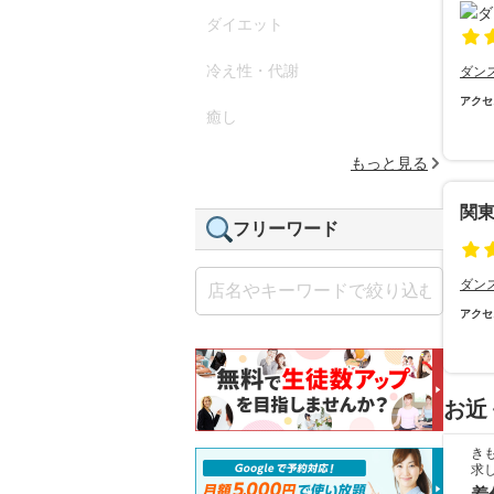
ダイエット
冷え性・代謝
ダン
アクセ
癒し
もっと見る
関
フリーワード
ダン
アクセ
お近
き
求