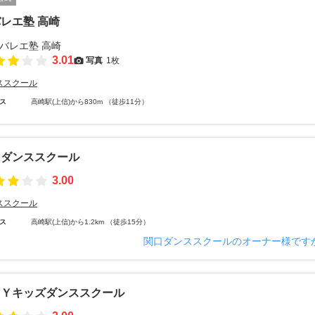
レエ塾 高崎
3.01
写真
1枚
ススクール
ス
高崎駅(上信)から830m （徒歩11分）
口ダンススクール
3.00
ススクール
ス
高崎駅(上信)から1.2km （徒歩15分）
関口ダンススクールのオーナー様です
・Ｙキッズダンススクール