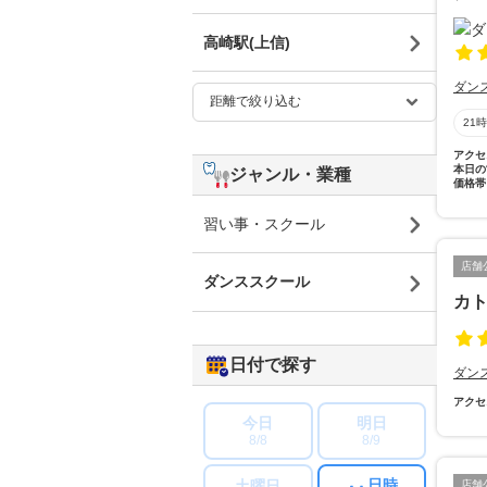
高崎駅(上信)
ダン
21
アクセ
本日の
ジャンル・業種
価格帯
習い事・スクール
店舗
ダンススクール
カ
日付で探す
ダン
アクセ
今日
明日
8/8
8/9
日時
土曜日
店舗