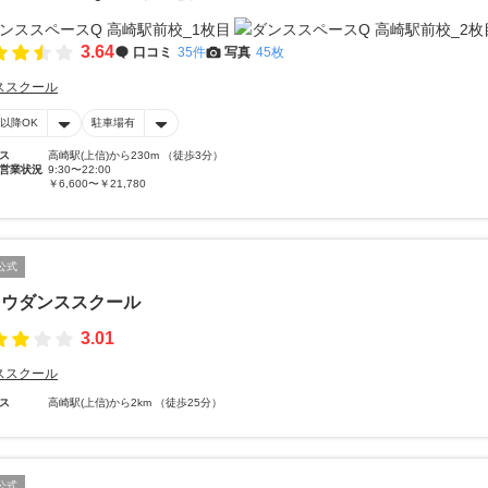
3.64
口コミ
35件
写真
45枚
ススクール
時以降OK
駐車場有
ス
高崎駅(上信)から230m （徒歩3分）
営業状況
9:30〜22:00
￥6,600〜￥21,780
公式
トウダンススクール
3.01
ススクール
ス
高崎駅(上信)から2km （徒歩25分）
公式