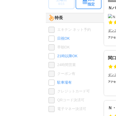
指定
8/15
Ｎバ
特長
エキテン ネット予約
ダン
アクセ
日祝OK
早朝OK
21時以降OK
関
24時間営業
クーポン有
ダン
駐車場有
アクセ
クレジットカード可
QRコード決済可
Ｎ
電子マネー決済可