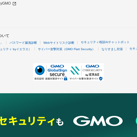
 byGMO
ついて
セキュリティ相談AIチャットボット
4」
パスワード漏洩診断
Webサイトリスク診断
セキ
ュリティ byイエラエ）
サイバー攻撃対策（GMO Flatt Security）
なりすまし対策