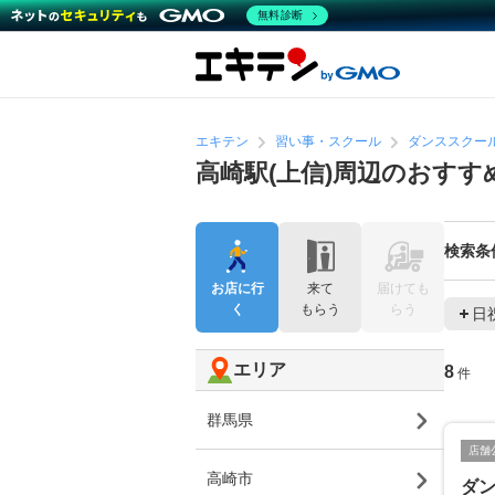
無料診断
エキテン
習い事・スクール
ダンススクー
高崎駅(上信)周辺のおす
検索条
お店に行
来て
届けても
く
もらう
らう
日
エリア
8
件
群馬県
店舗
高崎市
ダン