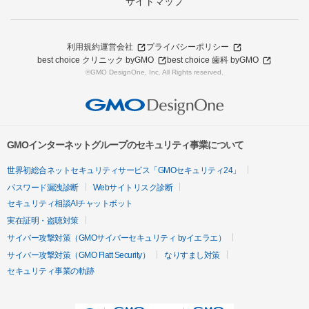
サイトマップ
利用規約
運営会社
プライバシーポリシー
best choice クリニック byGMO
best choice 歯科 byGMO
©GMO DesignOne, Inc. All Rights reserved.
GMOインターネットグループのセキュリティ事業について
世界初総合ネットセキュリティサービス「GMOセキュリティ24」
パスワード漏洩診断
Webサイトリスク診断
セキュリティ相談AIチャットボット
実在証明・盗聴対策
サイバー攻撃対策（GMOサイバーセキュリティ byイエラエ）
サイバー攻撃対策（GMO Flatt Security）
なりすまし対策
セキュリティ事業の軌跡