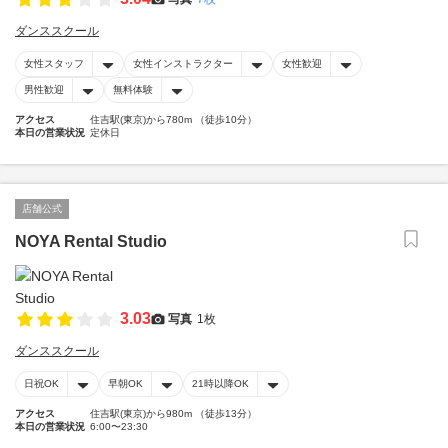
ダンススクール
女性スタッフ
女性インストラクター
女性歓迎
男性歓迎
無料体験
アクセス
住吉駅(東京)から780m （徒歩10分）
本日の営業状況
定休日
店舗公式
NOYA Rental Studio
3.03
写真
1枚
ダンススクール
日祝OK
早朝OK
21時以降OK
アクセス
住吉駅(東京)から980m （徒歩13分）
本日の営業状況
6:00〜23:30