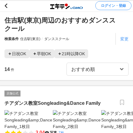
ログイン・登録
住吉駅(東京)周辺のおすすめダンスス
クール
変更
検索条件
住吉駅(東京)
ダンススクール
日祝OK
早朝OK
21時以降OK
14
件
店舗公式
チアダンス教室Songleading&Dance Family
3.04
写真
7枚