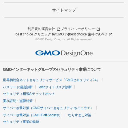
サイトマップ
利用規約
運営会社
プライバシーポリシー
best choice クリニック byGMO
best choice 歯科 byGMO
©GMO DesignOne, Inc. All Rights reserved.
GMOインターネットグループのセキュリティ事業について
世界初総合ネットセキュリティサービス「GMOセキュリティ24」
パスワード漏洩診断
Webサイトリスク診断
セキュリティ相談AIチャットボット
実在証明・盗聴対策
サイバー攻撃対策（GMOサイバーセキュリティ byイエラエ）
サイバー攻撃対策（GMO Flatt Security）
なりすまし対策
セキュリティ事業の軌跡