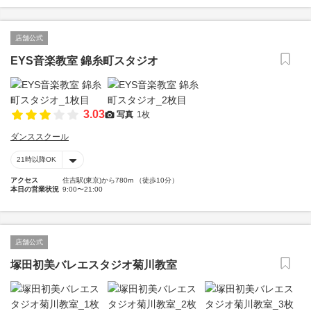
店舗公式
EYS音楽教室 錦糸町スタジオ
3.03
写真
1枚
ダンススクール
21時以降OK
アクセス
住吉駅(東京)から780m （徒歩10分）
本日の営業状況
9:00〜21:00
店舗公式
塚田初美バレエスタジオ菊川教室