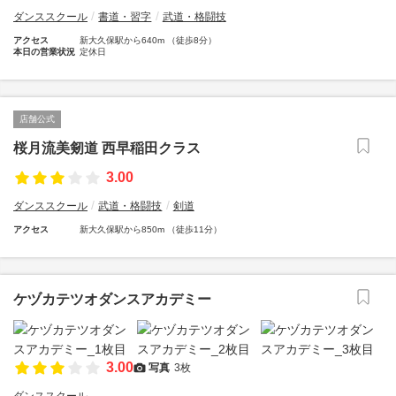
ダンススクール
書道・習字
武道・格闘技
アクセス
新大久保駅から640m （徒歩8分）
本日の営業状況
定休日
店舗公式
桜月流美剱道 西早稲田クラス
3.00
ダンススクール
武道・格闘技
剣道
アクセス
新大久保駅から850m （徒歩11分）
ケヅカテツオダンスアカデミー
3.00
写真
3枚