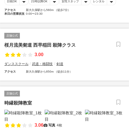
日祝OK
21時以降OK
女性スタッフ
レンタル
アクセス
新大久保駅から560m （徒歩7分）
本日の営業状況
0:00〜23:30
店舗公式
桜月流美剱道 西早稲田 殺陣クラス
3.00
ダンススクール
武道・格闘技
剣道
アクセス
新大久保駅から850m （徒歩11分）
店舗公式
時縁殺陣教室
3.06
写真
4枚