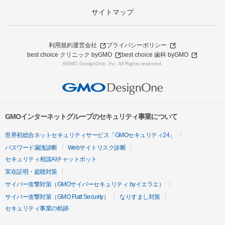
サイトマップ
利用規約
運営会社
プライバシーポリシー
best choice クリニック byGMO
best choice 歯科 byGMO
©GMO DesignOne, Inc. All Rights reserved.
GMOインターネットグループのセキュリティ事業について
世界初総合ネットセキュリティサービス「GMOセキュリティ24」
パスワード漏洩診断
Webサイトリスク診断
セキュリティ相談AIチャットボット
実在証明・盗聴対策
サイバー攻撃対策（GMOサイバーセキュリティ byイエラエ）
サイバー攻撃対策（GMO Flatt Security）
なりすまし対策
セキュリティ事業の軌跡